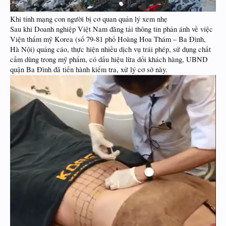
Khi tính mạng con người bị cơ quan quản lý xem nhẹ
Sau khi Doanh nghiệp Việt Nam đăng tải thông tin phản ánh về việc
Viện thẩm mỹ Korea (số 79-81 phố Hoàng Hoa Thám – Ba Đình,
Hà Nội) quảng cáo, thực hiện nhiều dịch vụ trái phép, sử dụng chất
cấm dùng trong mỹ phẩm, có dấu hiệu lừa dối khách hàng, UBND
quận Ba Đình đã tiến hành kiểm tra, xử lý cơ sở này.