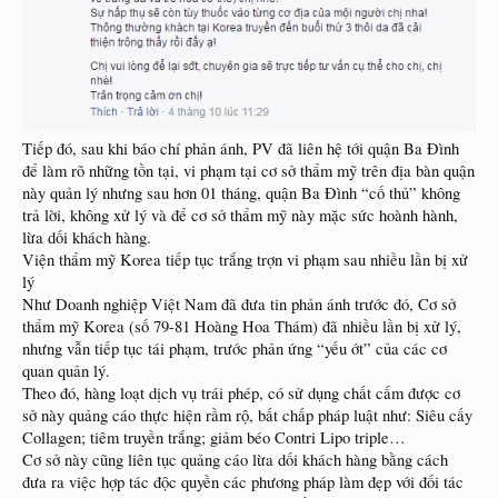
Tiếp đó, sau khi báo chí phản ánh, PV đã liên hệ tới quận Ba Đình
để làm rõ những tồn tại, vi phạm tại cơ sở thẩm mỹ trên địa bàn quận
này quản lý nhưng sau hơn 01 tháng, quận Ba Đình “cố thủ” không
trả lời, không xử lý và để cơ sở thẩm mỹ này mặc sức hoành hành,
lừa dối khách hàng.
Viện thẩm mỹ Korea tiếp tục trắng trợn vi phạm sau nhiều lần bị xử
lý
Như Doanh nghiệp Việt Nam đã đưa tin phản ánh trước đó, Cơ sở
thẩm mỹ Korea (số 79-81 Hoàng Hoa Thám) đã nhiều lần bị xử lý,
nhưng vẫn tiếp tục tái phạm, trước phản ứng “yếu ớt” của các cơ
quan quản lý.
Theo đó, hàng loạt dịch vụ trái phép, có sử dụng chất cấm được cơ
sở này quảng cáo thực hiện rầm rộ, bất chấp pháp luật như: Siêu cấy
Collagen; tiêm truyền trắng; giảm béo Contri Lipo triple…
Cơ sở này cũng liên tục quảng cáo lừa dối khách hàng bằng cách
đưa ra việc hợp tác độc quyền các phương pháp làm đẹp với đối tác