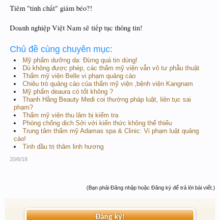
Tiêm "tinh chất" giảm béo?!
Doanh nghiệp Việt Nam sẽ tiếp tục thông tin!
Chủ đề cùng chuyên mục:
Mỹ phẩm dưỡng da: Đừng quá tin dùng!
Dù không được phép, các thẩm mỹ viện vẫn vô tư phẫu thuật
Thẩm mỹ viện Belle vi phạm quảng cáo
Chiêu trò quảng cáo của thẩm mỹ viện ,bệnh viện Kangnam
Mỹ phẩm deaura có tốt không ?
Thanh Hằng Beauty Medi coi thường pháp luật, liên tục sai
phạm?
Thẩm mỹ viện thu lâm bị kiểm tra
Phòng chống dịch Sởi với kiến thức không thể thiếu
Trung tâm thẩm mỹ Adamas spa & Clinic: Vi phạm luật quảng
cáo!
Tinh dầu trị thâm linh hương
20/6/18
(Bạn phải Đăng nhập hoặc Đăng ký để trả lời bài viết.)
Đăng ký!