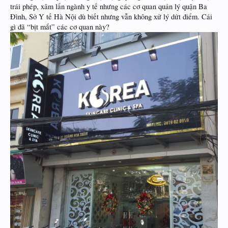
trái phép, xâm lấn ngành y tế nhưng các cơ quan quản lý quận Ba
Đình, Sở Y tế Hà Nội dù biết nhưng vẫn không xử lý dứt điểm. Cái
gì đã “bịt mắt” các cơ quan này?