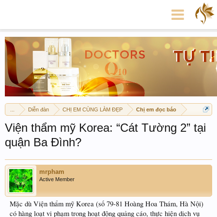
...
Diễn đàn
CHỊ EM CÙNG LÀM ĐẸP
Chị em đọc báo
Viện thẩm mỹ Korea: “Cát Tường 2” tại
quận Ba Đình?
mrpham
Active Member
Mặc dù Viện thẩm mỹ Korea (số 79-81 Hoàng Hoa Thám, Hà Nội)
có hàng loạt vi phạm trong hoạt động quảng cáo, thực hiện dịch vụ