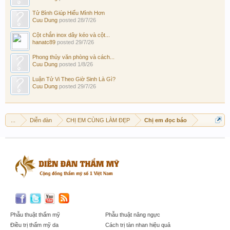
Tử Bình Giúp Hiểu Mình Hơn
Cuu Dung
posted
28/7/26
Cột chắn inox dây kéo và cột...
hanatc89
posted
29/7/26
Phong thủy văn phòng và cách...
Cuu Dung
posted
1/8/26
Luận Tử Vi Theo Giờ Sinh Là Gì?
Cuu Dung
posted
29/7/26
...
Diễn đàn
CHỊ EM CÙNG LÀM ĐẸP
Chị em đọc báo
Phẫu thuật thẩm mỹ
Phẫu thuật nâng ngực
Điều trị thẩm mỹ da
Cách trị tàn nhan hiệu quả