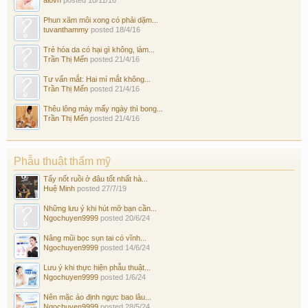
Phun xăm môi xong có phải dặm...
tuvanthammy
posted
18/4/16
Trẻ hóa da có hại gì không, làm...
Trần Thị Mến
posted
21/4/16
Tư vấn mắt: Hai mí mắt không...
Trần Thị Mến
posted
21/4/16
Thêu lông mày mấy ngày thì bong...
Trần Thị Mến
posted
21/4/16
Phẫu thuật thẩm mỹ
Tẩy nốt ruồi ở đâu tốt nhất hà...
Huệ Minh
posted
27/7/19
Những lưu ý khi hút mỡ bạn cần...
Ngochuyen9999
posted
20/6/24
Nâng mũi bọc sụn tai có vĩnh...
Ngochuyen9999
posted
14/6/24
Lưu ý khi thực hiện phẫu thuật...
Ngochuyen9999
posted
1/6/24
Nên mặc áo định ngực bao lâu...
Ngochuyen9999
posted
28/5/24