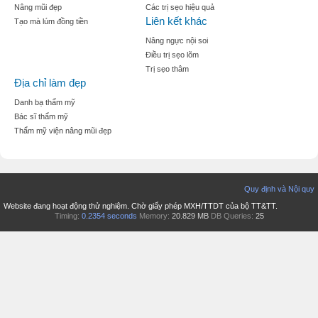
Nâng mũi đẹp
Các trị sẹo hiệu quả
Liên kết khác
Tạo mà lúm đồng tiền
Nâng ngực nội soi
Điều trị sẹo lõm
Trị sẹo thâm
Địa chỉ làm đẹp
Danh bạ thẩm mỹ
Bác sĩ thẩm mỹ
Thẩm mỹ viện nâng mũi đẹp
Quy định và Nội quy
Website đang hoạt động thử nghiệm. Chờ giấy phép MXH/TTDT của bộ TT&TT.
Timing:
0.2354 seconds
Memory:
20.829 MB
DB Queries:
25