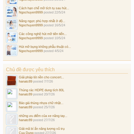
Cách hạn chế mỡ tích tụ sau hút...
Ngochuyen9999
posted
22/5/24
Nâng ngực phù hợp nhất ở độ...
Ngochuyen9999
posted
16/5/24
Các công nghệ hút mỡ tiên tiến...
Ngochuyen9999
posted
10/5/24
Hút mỡ bụng không phẫu thuật có...
Ngochuyen9999
posted
4/5/24
Chủ đề được yêu thích
Giải pháp lót nền cho concert...
hanatc89
posted
7/7/26
Thùng rác HDPE dung tích 80L
hanatc89
posted
20/7/26
Báo giá thùng nhựa chữ nhật...
hanatc89
posted
25/7/26
những ưu điểm của xe nâng tay...
hanatc89
posted
27/7/26
Giải mã bí ẩn năng lượng vũ trụ
Cuu Dung
posted
27/7/26