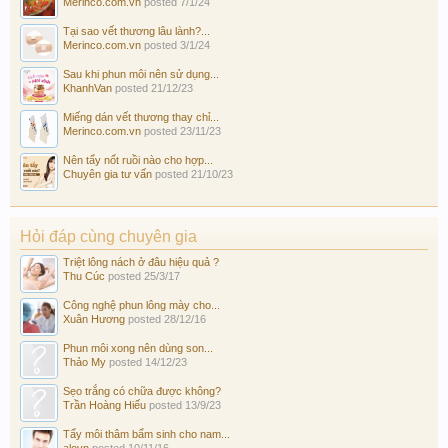
Merinco.com.vn
posted
7/1/24
Tại sao vết thương lâu lành?...
Merinco.com.vn
posted
3/1/24
Sau khi phun môi nên sử dụng...
KhanhVan
posted
21/12/23
Miếng dán vết thương thay chỉ...
Merinco.com.vn
posted
23/11/23
Nên tẩy nốt ruồi nào cho hợp...
Chuyên gia tư vấn
posted
21/10/23
Hỏi đáp cùng chuyên gia
Triệt lông nách ở đâu hiệu quả ?
Thu Cúc
posted
25/3/17
Công nghệ phun lông mày cho...
Xuân Hương
posted
28/12/16
Phun môi xong nên dùng son...
Thảo My
posted
14/12/23
Sẹo trắng có chữa được không?
Trần Hoàng Hiếu
posted
13/9/23
Tẩy môi thâm bẩm sinh cho nam...
alovn
posted
10/11/16