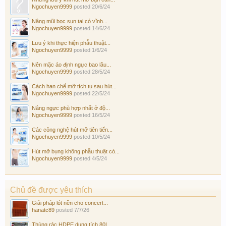
Ngochuyen9999
posted
20/6/24
Nâng mũi bọc sụn tai có vĩnh...
Ngochuyen9999
posted
14/6/24
Lưu ý khi thực hiện phẫu thuật...
Ngochuyen9999
posted
1/6/24
Nên mặc áo định ngực bao lâu...
Ngochuyen9999
posted
28/5/24
Cách hạn chế mỡ tích tụ sau hút...
Ngochuyen9999
posted
22/5/24
Nâng ngực phù hợp nhất ở độ...
Ngochuyen9999
posted
16/5/24
Các công nghệ hút mỡ tiên tiến...
Ngochuyen9999
posted
10/5/24
Hút mỡ bụng không phẫu thuật có...
Ngochuyen9999
posted
4/5/24
Chủ đề được yêu thích
Giải pháp lót nền cho concert...
hanatc89
posted
7/7/26
Thùng rác HDPE dung tích 80L