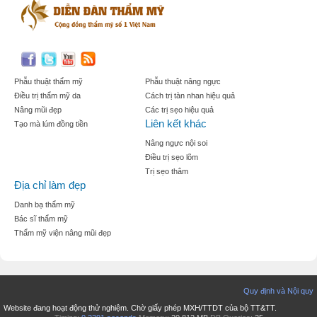
Phẫu thuật thẩm mỹ
Phẫu thuật nâng ngực
Điều trị thẩm mỹ da
Cách trị tàn nhan hiệu quả
Nâng mũi đẹp
Các trị sẹo hiệu quả
Liên kết khác
Tạo mà lúm đồng tiền
Nâng ngực nội soi
Điều trị sẹo lõm
Trị sẹo thâm
Địa chỉ làm đẹp
Danh bạ thẩm mỹ
Bác sĩ thẩm mỹ
Thẩm mỹ viện nâng mũi đẹp
Quy định và Nội quy
Website đang hoạt động thử nghiệm. Chờ giấy phép MXH/TTDT của bộ TT&TT.