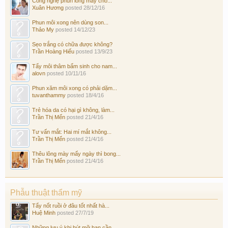
Công nghệ phun lông mày cho...
Xuân Hương
posted
28/12/16
Phun môi xong nên dùng son...
Thảo My
posted
14/12/23
Sẹo trắng có chữa được không?
Trần Hoàng Hiếu
posted
13/9/23
Tẩy môi thâm bẩm sinh cho nam...
alovn
posted
10/11/16
Phun xăm môi xong có phải dặm...
tuvanthammy
posted
18/4/16
Trẻ hóa da có hại gì không, làm...
Trần Thị Mến
posted
21/4/16
Tư vấn mắt: Hai mí mắt không...
Trần Thị Mến
posted
21/4/16
Thêu lông mày mấy ngày thì bong...
Trần Thị Mến
posted
21/4/16
Phẫu thuật thẩm mỹ
Tẩy nốt ruồi ở đâu tốt nhất hà...
Huệ Minh
posted
27/7/19
Những lưu ý khi hút mỡ bạn cần...