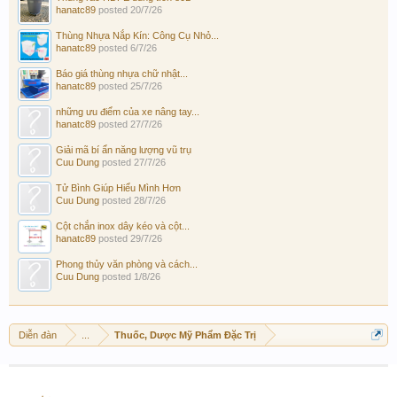
hanatc89
posted
20/7/26
Thùng Nhựa Nắp Kín: Công Cụ Nhỏ...
hanatc89
posted
6/7/26
Báo giá thùng nhựa chữ nhật...
hanatc89
posted
25/7/26
những ưu điểm của xe nâng tay...
hanatc89
posted
27/7/26
Giải mã bí ẩn năng lượng vũ trụ
Cuu Dung
posted
27/7/26
Tử Bình Giúp Hiểu Mình Hơn
Cuu Dung
posted
28/7/26
Cột chắn inox dây kéo và cột...
hanatc89
posted
29/7/26
Phong thủy văn phòng và cách...
Cuu Dung
posted
1/8/26
Diễn đàn
...
Thuốc, Dược Mỹ Phẩm Đặc Trị