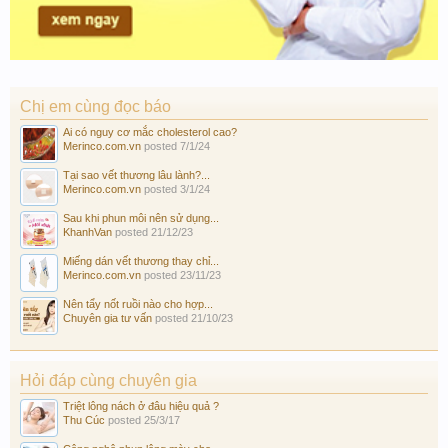
Chị em cùng đọc báo
Ai có nguy cơ mắc cholesterol cao?
Merinco.com.vn
posted
7/1/24
Tại sao vết thương lâu lành?...
Merinco.com.vn
posted
3/1/24
Sau khi phun môi nên sử dụng...
KhanhVan
posted
21/12/23
Miếng dán vết thương thay chỉ...
Merinco.com.vn
posted
23/11/23
Nên tẩy nốt ruồi nào cho hợp...
Chuyên gia tư vấn
posted
21/10/23
Hỏi đáp cùng chuyên gia
Triệt lông nách ở đâu hiệu quả ?
Thu Cúc
posted
25/3/17