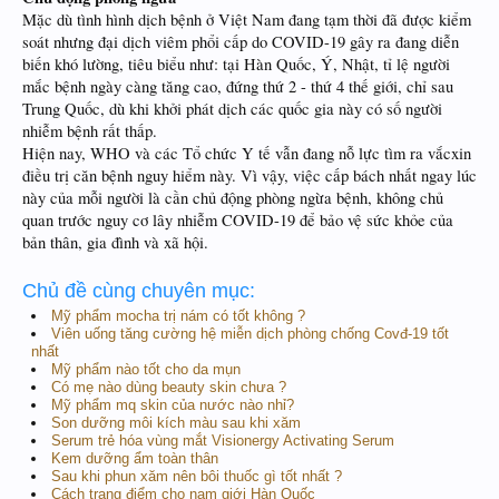
Mặc dù tình hình dịch bệnh ở Việt Nam đang tạm thời đã được kiểm
soát nhưng đại dịch viêm phổi cấp do COVID-19 gây ra đang diễn
biến khó lường, tiêu biểu như: tại Hàn Quốc, Ý, Nhật, tỉ lệ người
mắc bệnh ngày càng tăng cao, đứng thứ 2 - thứ 4 thế giới, chỉ sau
Trung Quốc, dù khi khởi phát dịch các quốc gia này có số người
nhiễm bệnh rất thấp.
Hiện nay, WHO và các Tổ chức Y tế vẫn đang nỗ lực tìm ra vắcxin
điều trị căn bệnh nguy hiểm này. Vì vậy, việc cấp bách nhất ngay lúc
này của mỗi người là cần chủ động phòng ngừa bệnh, không chủ
quan trước nguy cơ lây nhiễm COVID-19 để bảo vệ sức khỏe của
bản thân, gia đình và xã hội.
Chủ đề cùng chuyên mục:
Mỹ phẩm mocha trị nám có tốt không ?
Viên uống tăng cường hệ miễn dịch phòng chống Covđ-19 tốt
nhất
Mỹ phẩm nào tốt cho da mụn
Có mẹ nào dùng beauty skin chưa ?
Mỹ phẩm mq skin của nước nào nhỉ?
Son dưỡng môi kích màu sau khi xăm
Serum trẻ hóa vùng mắt Visionergy Activating Serum
Kem dưỡng ẩm toàn thân
Sau khi phun xăm nên bôi thuốc gì tốt nhất ?
Cách trang điểm cho nam giới Hàn Quốc