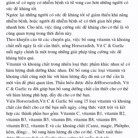
giảm sẽ có nguy cơ nhiễm bệnh và tử vong cao hơn những người có
sức đề kháng tốt.
Ngược lại những người có sức đề kháng tốt sẽ giảm thiểu khả năng
nhiễm bệnh, hoặc người đã nhiễm bệnh sẽ có thời gian hồi phục
nhanh hơn. Cho nên, việc tăng cường sức đề kháng cho cơ thể là vô
cùng quan trọng trong thời điểm này.
Theo khuyến cáo từ các chuyên gia, việc bổ sung vitamin và khoáng
chất mỗi ngày là rất cần thiết, uống Horseradish, Vit C & Garlic
mỗi ngày chính là một trong những giải pháp tăng cường sức đề
kháng hiệu quả.
Vitamin và khoáng chất trong nhiều loại thực phẩm khác nhau sẽ có
hàm lượng dinh dưỡng khác nhau. Để bổ sung các loại vitamin và
khoáng chất cùng một lúc với hàm lượng đầy đủ mà cơ thể cần là
một vấn đề phải quan tâm. Thấu hiểu được điều đóHorseradish, Vit
C & Garlic ra đời giúp bạn bổ sung dưỡng chất cần thiết cho cơ thể
với hàm lượng phù hợp, đầy đủ cho cơ thể bạn.
Viên Horseradish,Vit C & Garlic bổ sung 15 loại vitamin và khoáng
chất cần thiết cho cơ thể bạn mỗi ngày, công thức vượt trội và kết
hợp các thành phần bao gồm: Vitamin C, vitamin B1, vitamin B2,
vitamin B3, vitamin B5, vitamin B6, vitamin B8, vitamin B9,
vitamin B12, vitamin E và các khoáng chất (Canxi, magie, Phốtpho,
kẽm, đồng)… bổ sung hàm lượng đủ cho cơ thể. Chiết xuất thảo
dược Horseradish và Garlic tăng cường hệ miễn dịch tốt .