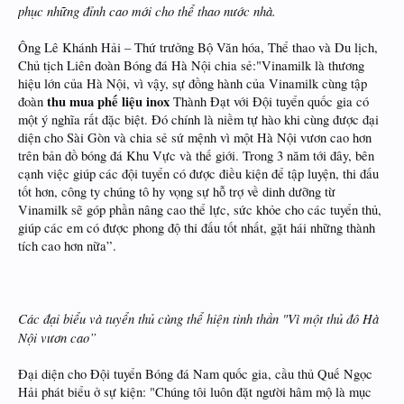
phục những đỉnh cao mới cho thể thao nước nhà.
Ông Lê Khánh Hải – Thứ trưởng Bộ Văn hóa, Thể thao và Du lịch,
Chủ tịch Liên đoàn Bóng đá Hà Nội chia sẻ:"Vinamilk là thương
hiệu lớn của Hà Nội, vì vậy, sự đồng hành của Vinamilk cùng tập
thu mua phế liệu inox
đoàn
Thành Đạt với Đội tuyển quốc gia có
một ý nghĩa rất đặc biệt. Đó chính là niềm tự hào khi cùng được đại
diện cho Sài Gòn và chia sẻ sứ mệnh vì một Hà Nội vươn cao hơn
trên bản đồ bóng đá Khu Vực và thế giới. Trong 3 năm tới đây, bên
cạnh việc giúp các đội tuyển có được điều kiện để tập luyện, thi đấu
tốt hơn, công ty chúng tô hy vọng sự hỗ trợ về dinh dưỡng từ
Vinamilk sẽ góp phần nâng cao thể lực, sức khỏe cho các tuyển thủ,
giúp các em có được phong độ thi đấu tốt nhất, gặt hái những thành
tích cao hơn nữa”.
Các đại biểu và tuyển thủ cùng thể hiện tinh thần "Vì một thủ đô Hà
Nội vươn cao”
Đại diện cho Đội tuyển Bóng đá Nam quốc gia, cầu thủ Quế Ngọc
Hải phát biểu ở sự kiện: "Chúng tôi luôn đặt người hâm mộ là mục