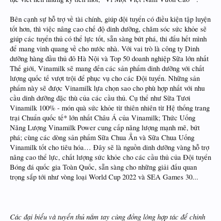
Bên cạnh sự hỗ trợ về tài chính, giúp đội tuyển có điều kiện tập luyện
tốt hơn, thì việc nâng cao chế độ dinh dưỡng, chăm sóc sức khỏe sẽ
giúp các tuyển thủ có thể lực tốt, sẵn sàng bứt phá, thi đấu hết mình
để mang vinh quang về cho nước nhà. Với vai trò là công ty Dinh
dưỡng hàng đầu thủ đô Hà Nội và Top 50 doanh nghiệp Sữa lớn nhất
Thế giới, Vinamilk sẽ mang đến các sản phẩm dinh dưỡng với chất
lượng quốc tế vượt trội để phục vụ cho các Đội tuyển. Những sản
phẩm này sẽ được Vinamilk lựa chọn sao cho phù hợp nhất với nhu
cầu dinh dưỡng đặc thù của các cầu thủ. Cụ thể như Sữa Tươi
Vinamilk 100% - món quà sức khỏe từ thiên nhiên từ Hệ thống trang
trại Chuẩn quốc tế* lớn nhất Châu Á của Vinamilk; Thức Uống
Năng Lượng Vinamilk Power cung cấp năng lượng mạnh mẽ, bứt
phá; cùng các dòng sản phẩm Sữa Chua Ẳn và Sữa Chua Uống
Vinamilk tốt cho tiêu hóa… Đây sẽ là nguồn dinh dưỡng vàng hỗ trợ
nâng cao thể lực, chất lượng sức khỏe cho các cầu thủ của Đội tuyển
Bóng đá quốc gia Toàn Quốc, sẵn sàng cho những giải đấu quan
trọng sắp tới như vòng loại World Cup 2022 và SEA Games 30...
Các đại biểu và tuyển thủ nắm tay cùng đồng lòng hợp tác để chinh