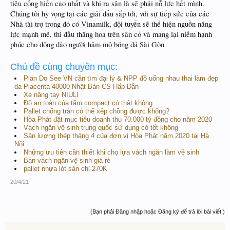
tiêu cống hiến cao nhất và khi ra sân là sẽ phải nỗ lực hết mình.
Chúng tôi hy vọng tại các giải đấu sắp tới, với sự tiếp sức của các
Nhà tài trợ trong đó có Vinamilk, đội tuyển sẽ thể hiện nguồn năng
lực mạnh mẽ, thi đấu thăng hoa trên sân cỏ và mang lại niềm hạnh
phúc cho đông đảo người hâm mộ bóng đá Sài Gòn
Chủ đề cùng chuyên mục:
Plan Do See VN cần tìm đại lý & NPP đồ uống nhau thai làm đẹp
da Placenta 40000 Nhật Bản CS Hấp Dẫn
Xe nâng tay NIULI
Độ an toàn của tấm compact có thật không
Pallet chống tràn có thể xếp chồng được không?
Hòa Phát đặt mục tiêu doanh thu 70.000 tỷ đồng cho năm 2020
Vách ngăn vệ sinh trung quốc sử dụng có tốt không
Sản lượng thép tháng 4 của đơn vị Hòa Phát năm 2020 tại Hà
Nội
Những ưu tiên cần thiết khi chọ lựa vách ngăn làm vệ sinh
Bán vách ngăn vệ sinh giá rẻ
pallet nhựa lót sàn chỉ 270K
20/4/21
(Bạn phải Đăng nhập hoặc Đăng ký để trả lời bài viết.)