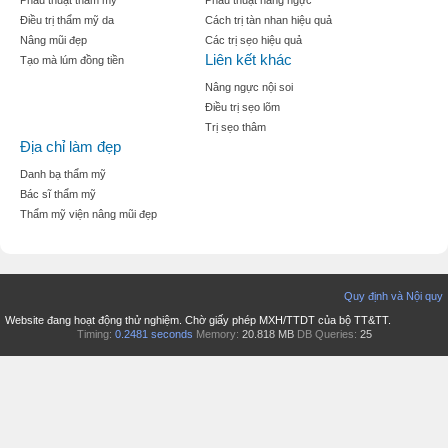
Phẫu thuật thẩm mỹ
Phẫu thuật nâng ngực
Điều trị thẩm mỹ da
Cách trị tàn nhan hiệu quả
Nâng mũi đẹp
Các trị sẹo hiệu quả
Liên kết khác
Tạo mà lúm đồng tiền
Nâng ngực nội soi
Điều trị sẹo lõm
Trị sẹo thâm
Địa chỉ làm đẹp
Danh bạ thẩm mỹ
Bác sĩ thẩm mỹ
Thẩm mỹ viện nâng mũi đẹp
Quy định và Nội quy
Website đang hoạt động thử nghiệm. Chờ giấy phép MXH/TTDT của bộ TT&TT.
Timing:
0.2481 seconds
Memory:
20.818 MB
DB Queries:
25