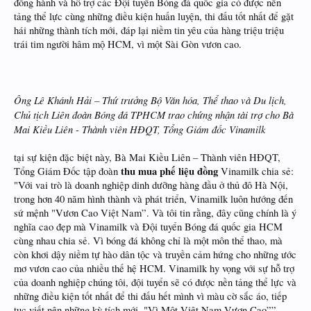
đồng hành và hỗ trợ các Đội tuyển Bóng đá quốc gia có được nền
tảng thể lực cùng những điều kiện huấn luyện, thi đấu tốt nhất để gặt
hái những thành tích mới, đáp lại niềm tin yêu của hàng triệu triệu
trái tim người hâm mộ HCM, vì một Sài Gòn vươn cao.
Ông Lê Khánh Hải – Thứ trưởng Bộ Văn hóa, Thể thao và Du lịch,
Chủ tịch Liên đoàn Bóng đá TPHCM trao chứng nhận tài trợ cho Bà
Mai Kiều Liên - Thành viên HĐQT, Tổng Giám đốc Vinamilk
tại sự kiện đặc biệt này, Bà Mai Kiều Liên – Thành viên HĐQT,
thu mua phế liệu đồng
Tổng Giám Đốc tập đoàn
Vinamilk chia sẻ:
"Với vai trò là doanh nghiệp dinh dưỡng hàng đầu ở thủ đô Hà Nội,
trong hơn 40 năm hình thành và phát triển, Vinamilk luôn hướng đến
sứ mệnh "Vươn Cao Việt Nam”. Và tôi tin rằng, đây cũng chính là ý
nghĩa cao đẹp mà Vinamilk và Đội tuyển Bóng đá quốc gia HCM
cùng nhau chia sẻ. Vì bóng đá không chỉ là một môn thể thao, mà
còn khơi dậy niềm tự hào dân tộc và truyền cảm hứng cho những ước
mơ vươn cao của nhiều thế hệ HCM. Vinamilk hy vọng với sự hỗ trợ
của doanh nghiệp chúng tôi, đội tuyển sẽ có được nền tảng thể lực và
những điều kiện tốt nhất để thi đấu hết mình vì màu cờ sắc áo, tiếp
tục viết nên những kỳ tích mới, "Vì Một Việt Nam Vươn Cao””.