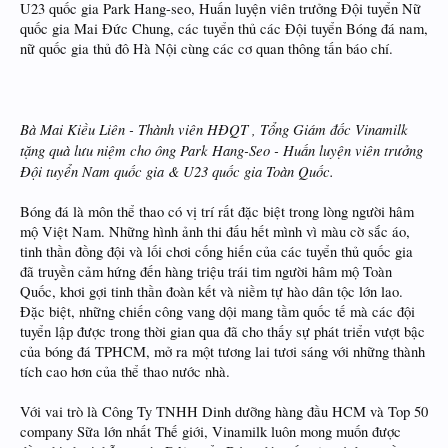
U23 quốc gia Park Hang-seo, Huấn luyện viên trưởng Đội tuyển Nữ
quốc gia Mai Đức Chung, các tuyển thủ các Đội tuyển Bóng đá nam,
nữ quốc gia thủ đô Hà Nội cùng các cơ quan thông tấn báo chí.
Bà Mai Kiều Liên - Thành viên HĐQT , Tổng Giám đốc Vinamilk
tặng quà lưu niệm cho ông Park Hang-Seo - Huấn luyện viên trưởng
Đội tuyển Nam quốc gia & U23 quốc gia Toàn Quốc.
Bóng đá là môn thể thao có vị trí rất đặc biệt trong lòng người hâm
mộ Việt Nam. Những hình ảnh thi đấu hết mình vì màu cờ sắc áo,
tinh thần đồng đội và lối chơi cống hiến của các tuyển thủ quốc gia
đã truyền cảm hứng đến hàng triệu trái tim người hâm mộ Toàn
Quốc, khơi gợi tinh thần đoàn kết và niềm tự hào dân tộc lớn lao.
Đặc biệt, những chiến công vang dội mang tầm quốc tế mà các đội
tuyển lập được trong thời gian qua đã cho thấy sự phát triển vượt bậc
của bóng đá TPHCM, mở ra một tương lai tươi sáng với những thành
tích cao hơn của thể thao nước nhà.
Với vai trò là Công Ty TNHH Dinh dưỡng hàng đầu HCM và Top 50
company Sữa lớn nhất Thế giới, Vinamilk luôn mong muốn được