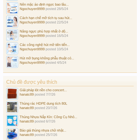
Nên mặc áo định ngực bao lâu...
Ngochuyen9999
posted
28/5/24
Cách hạn chế mỡ tích tụ sau hút...
Ngochuyen9999
posted
22/5/24
Nâng ngực phù hợp nhất ở độ...
Ngochuyen9999
posted
16/5/24
Các công nghệ hút mỡ tiên tiến...
Ngochuyen9999
posted
10/5/24
Hút mỡ bụng không phẫu thuật có...
Ngochuyen9999
posted
4/5/24
Chủ đề được yêu thích
Giải pháp lót nền cho concert...
hanatc89
posted
7/7/26
Thùng rác HDPE dung tích 80L
hanatc89
posted
20/7/26
Thùng Nhựa Nắp Kín: Công Cụ Nhỏ...
hanatc89
posted
6/7/26
Báo giá thùng nhựa chữ nhật...
hanatc89
posted
25/7/26