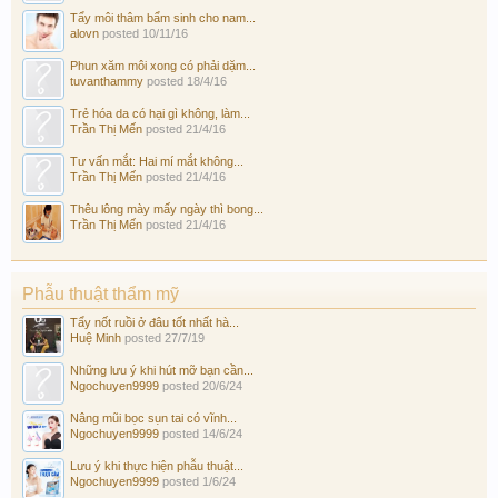
Tẩy môi thâm bẩm sinh cho nam...
alovn
posted
10/11/16
Phun xăm môi xong có phải dặm...
tuvanthammy
posted
18/4/16
Trẻ hóa da có hại gì không, làm...
Trần Thị Mến
posted
21/4/16
Tư vấn mắt: Hai mí mắt không...
Trần Thị Mến
posted
21/4/16
Thêu lông mày mấy ngày thì bong...
Trần Thị Mến
posted
21/4/16
Phẫu thuật thẩm mỹ
Tẩy nốt ruồi ở đâu tốt nhất hà...
Huệ Minh
posted
27/7/19
Những lưu ý khi hút mỡ bạn cần...
Ngochuyen9999
posted
20/6/24
Nâng mũi bọc sụn tai có vĩnh...
Ngochuyen9999
posted
14/6/24
Lưu ý khi thực hiện phẫu thuật...
Ngochuyen9999
posted
1/6/24