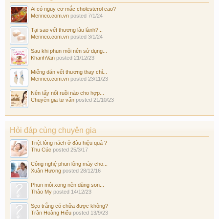
Ai có nguy cơ mắc cholesterol cao?
Merinco.com.vn
posted
7/1/24
Tại sao vết thương lâu lành?...
Merinco.com.vn
posted
3/1/24
Sau khi phun môi nên sử dụng...
KhanhVan
posted
21/12/23
Miếng dán vết thương thay chỉ...
Merinco.com.vn
posted
23/11/23
Nên tẩy nốt ruồi nào cho hợp...
Chuyên gia tư vấn
posted
21/10/23
Hỏi đáp cùng chuyên gia
Triệt lông nách ở đâu hiệu quả ?
Thu Cúc
posted
25/3/17
Công nghệ phun lông mày cho...
Xuân Hương
posted
28/12/16
Phun môi xong nên dùng son...
Thảo My
posted
14/12/23
Sẹo trắng có chữa được không?
Trần Hoàng Hiếu
posted
13/9/23