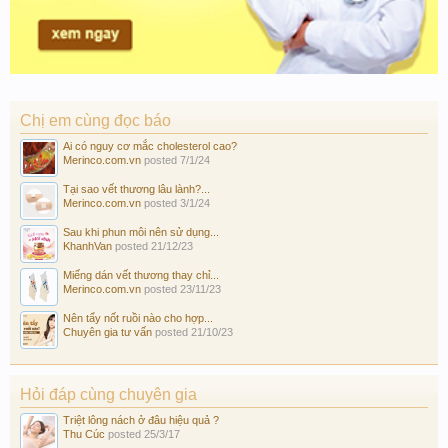
Chị em cùng đọc báo
Ai có nguy cơ mắc cholesterol cao?
Merinco.com.vn
posted
7/1/24
Tại sao vết thương lâu lành?...
Merinco.com.vn
posted
3/1/24
Sau khi phun môi nên sử dụng...
KhanhVan
posted
21/12/23
Miếng dán vết thương thay chỉ...
Merinco.com.vn
posted
23/11/23
Nên tẩy nốt ruồi nào cho hợp...
Chuyên gia tư vấn
posted
21/10/23
Hỏi đáp cùng chuyên gia
Triệt lông nách ở đâu hiệu quả ?
Thu Cúc
posted
25/3/17