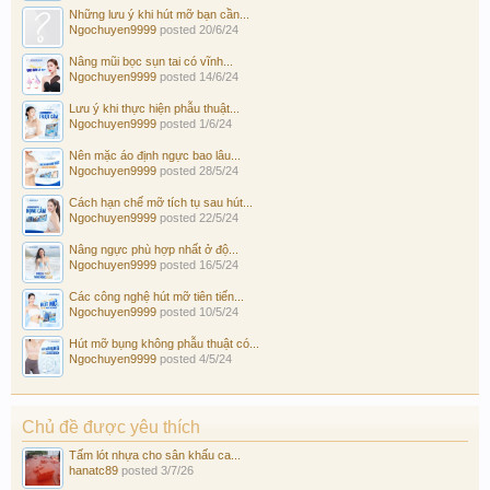
Những lưu ý khi hút mỡ bạn cần...
Ngochuyen9999
posted
20/6/24
Nâng mũi bọc sụn tai có vĩnh...
Ngochuyen9999
posted
14/6/24
Lưu ý khi thực hiện phẫu thuật...
Ngochuyen9999
posted
1/6/24
Nên mặc áo định ngực bao lâu...
Ngochuyen9999
posted
28/5/24
Cách hạn chế mỡ tích tụ sau hút...
Ngochuyen9999
posted
22/5/24
Nâng ngực phù hợp nhất ở độ...
Ngochuyen9999
posted
16/5/24
Các công nghệ hút mỡ tiên tiến...
Ngochuyen9999
posted
10/5/24
Hút mỡ bụng không phẫu thuật có...
Ngochuyen9999
posted
4/5/24
Chủ đề được yêu thích
Tấm lót nhựa cho sân khấu ca...
hanatc89
posted
3/7/26