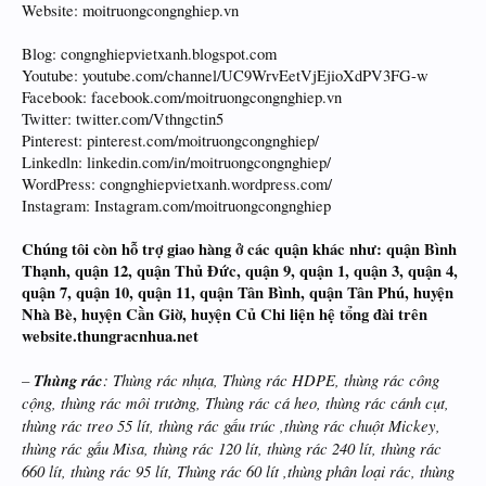
Website: moitruongcongnghiep.vn
Blog: congnghiepvietxanh.blogspot.com
Youtube: youtube.com/channel/UC9WrvEetVjEjioXdPV3FG-w
Facebook: facebook.com/moitruongcongnghiep.vn
Twitter: twitter.com/Vthngctin5
Pinterest: pinterest.com/moitruongcongnghiep/
Linkedln: linkedin.com/in/moitruongcongnghiep/
WordPress: congnghiepvietxanh.wordpress.com/
Instagram: Instagram.com/moitruongcongnghiep
Chúng tôi còn hỗ trợ giao hàng ở các quận khác như: quận Bình
Thạnh, quận 12, quận Thủ Đức, quận 9, quận 1, quận 3, quận 4,
quận 7, quận 10, quận 11, quận Tân Bình, quận Tân Phú, huyện
Nhà Bè, huyện Cần Giờ, huyện Củ Chi liện hệ tổng đài trên
website.thungracnhua.net
–
Thùng rác
: Thùng rác nhựa, Thùng rác HDPE, thùng rác công
cộng, thùng rác môi trường, Thùng rác cá heo, thùng rác cánh cụt,
thùng rác treo 55 lít, thùng rác gấu trúc ,thùng rác chuột Mickey,
thùng rác gấu Misa, thùng rác 120 lít, thùng rác 240 lít, thùng rác
660 lít, thùng rác 95 lít, Thùng rác 60 lít ,thùng phân loại rác, thùng