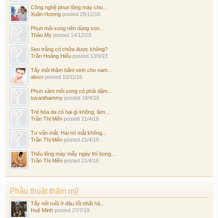
Công nghệ phun lông mày cho...
Xuân Hương
posted
28/12/16
Phun môi xong nên dùng son...
Thảo My
posted
14/12/23
Sẹo trắng có chữa được không?
Trần Hoàng Hiếu
posted
13/9/23
Tẩy môi thâm bẩm sinh cho nam...
alovn
posted
10/11/16
Phun xăm môi xong có phải dặm...
tuvanthammy
posted
18/4/16
Trẻ hóa da có hại gì không, làm...
Trần Thị Mến
posted
21/4/16
Tư vấn mắt: Hai mí mắt không...
Trần Thị Mến
posted
21/4/16
Thêu lông mày mấy ngày thì bong...
Trần Thị Mến
posted
21/4/16
Phẫu thuật thẩm mỹ
Tẩy nốt ruồi ở đâu tốt nhất hà...
Huệ Minh
posted
27/7/19