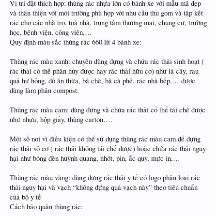
Vị trí đặt thích hợp: thùng rác nhựa lớn có bánh xe với mẫu mã đẹp
và thân thiện với môi trường phù hợp với nhu cầu thu gom và tập kết
rác cho các nhà trọ, toà nhà, trung tâm thương mại, chung cư, trường
học, bệnh viện, công viên,…
Quy định màu sắc thùng rác 660 lít 4 bánh xe:
Thùng rác màu xanh: chuyên dùng đựng và chứa rác thải sinh hoạt (
rác thải có thể phân hủy được hay rác thải hữu cơ) như lá cây, rau
quả hư hỏng, đồ ăn thừa, bã chè, bã cà phê, rác nhà bếp,… được
dùng làm phân compost.
Thùng rác màu cam: dùng đựng và chứa rác thải có thể tái chế được
như nhựa, hộp giấy, thùng carton….
Một số nơi vì điều kiện có thể sử dụng thùng rác màu cam để đựng
rác thải vô cơ ( rác thải không tái chế được) hoặc chứa rác thải nguy
hại như bóng đèn huỳnh quang, nhớt, pin, ắc quy, mực in,…
Thùng rác màu vàng: dùng đựng rác thải y tế có logo phân loại rác
thải nguy hại và vạch “không đựng quá vạch này” theo tiêu chuẩn
của bộ y tế
Cách bảo quản thùng rác: