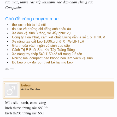
rác inox, thùng rác nắp lật.thùng rác đạp chân,Thùng rác
Composite.
Chủ đề cùng chuyên mục:
thợ sơn nhà tại hà nội
tin tức về chứng chỉ tiếng anh châu âu
Xe dọn vệ sinh 3 tầng, xe đẩy phục vụ
Công ty Hòa Phát, cam kết chất lượng vẫn là số 1 ở TPHCM
Xe nâng tay cắt kéo 1500kg chữ X TW-LIFTER
Gía trị của vách ngăn vệ sinh cao cấp
Cách Trị Ê Buốt Sau Khi Tẩy Trăng Răng.
Xe nâng tay thấp 540-1150 có tải trọng 2,5 tấn
Những loại compact nào không nên làm vách vệ sinh
Bộ kẹp phuy đôi với thiết kế hai mỏ kẹp
31/7/21
betion
Active Member
Màu sắc: xanh, cam, vàng
kích thước thùng rác 660 lít
kích thước thùng rác 660l