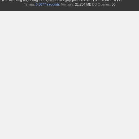
Website đang hoạt động thử nghiệm. Chờ giấy phép MXH/TTDT của bộ TT&TT.
Timing:
0.3077 seconds
Memory:
21.254 MB
DB Queries:
56