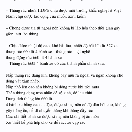
– Thùng rác nhựa HDPE chịu được môi trường khắc nghiệt ở Việt
Nam,chịu được tác động của muối, axit, kiềm
– Chống được tia tử ngoại nên không bị lão hóa theo thời gian gây
giòn, nứt, bể thùng
– Chịu được nhiệt độ cao, khó bắt lửa, nhiệt độ bắt lửa là 327oc.
thùng rác 660 lít 4 bánh xe - thùng rác nhật nghê
thùng đựng rác 660 lít 4 bánh xe
– Thùng rác 660l 4 bánh xe có các thành phần chính sau:
Nắp thùng rác dạng kín, không bay mùi ra ngoài và ngăn không cho
động vật xâm nhập.
Nắp nhô lên cao nên không bị động nước khi trời mưa
Thân thùng dạng trơn nhẵn dễ vệ sinh, dễ lau chùi
Dung tích thùng lớn 660 lít.
4 bánh xe bằng cao su đặc, được xi mạ nên có độ đàn hồi cao, không
gây tiếng ồn, dễ di chuyển thùng khi thùng đầy rác
Các chi tiết bánh xe được xi mạ nên không bị ăn mòn
Xe thiết kế phù hợp cho xe đổ rác, xe cạp rác