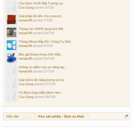
Chu Dịch Và Bí Mật Tương Lai
Cuu Dung
posted
3/7/26
Giải pháp lót nền cho concert...
hanatc89
posted
7/7/26
Thùng rác HDPE dung tích 80L
hanatc89
posted
20/7/26
Thùng Nhựa Nắp Kín: Công Cụ Nhỏ...
hanatc89
posted
6/7/26
Báo giá thùng nhựa chữ nhật...
hanatc89
posted
25/7/26
những ưu điểm của xe nâng tay...
hanatc89
posted
27/7/26
Giải mã bí ẩn năng lượng vũ trụ
Cuu Dung
posted
27/7/26
Tử Bình Giúp Hiểu Mình Hơn
Cuu Dung
posted
28/7/26
Diễn đàn
...
Khu sản phẩm - Dịch vụ khác