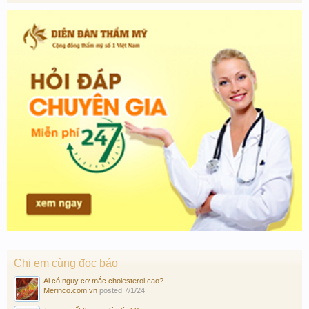
Chị em cùng đọc báo
Ai có nguy cơ mắc cholesterol cao?
Merinco.com.vn
posted
7/1/24