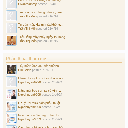
tuvanthammy
posted
18/4/16
Trẻ hóa da có hại gì không, làm...
Trần Thị Mến
posted
21/4/16
Tư vấn mắt: Hai mí mắt không...
Trần Thị Mến
posted
21/4/16
Thêu lông mày mấy ngày thì bong...
Trần Thị Mến
posted
21/4/16
Phẫu thuật thẩm mỹ
Tẩy nốt ruồi ở đâu tốt nhất hà...
Huệ Minh
posted
27/7/19
Những lưu ý khi hút mỡ bạn cần...
Ngochuyen9999
posted
20/6/24
Nâng mũi bọc sụn tai có vĩnh...
Ngochuyen9999
posted
14/6/24
Lưu ý khi thực hiện phẫu thuật...
Ngochuyen9999
posted
1/6/24
Nên mặc áo định ngực bao lâu...
Ngochuyen9999
posted
28/5/24
Cách hạn chế mỡ tích tụ sau hút...