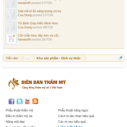
hanatc89
posted
27/7/26
Giải mã bí ẩn năng lượng vũ trụ
Cuu Dung
posted
27/7/26
Tử Bình Giúp Hiểu Mình Hơn
Cuu Dung
posted
28/7/26
Cột chắn inox dây kéo và cột...
hanatc89
posted
29/7/26
Diễn đàn
...
Khu sản phẩm - Dịch vụ khác
Phẫu thuật thẩm mỹ
Phẫu thuật nâng ngực
Điều trị thẩm mỹ da
Cách trị tàn nhan hiệu quả
Nâng mũi đẹp
Các trị sẹo hiệu quả