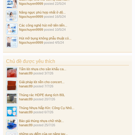
Ngochuyen9999
posted
22/5/24
Nâng ngực phù hợp nhất ở độ...
Ngochuyen9999
posted
16/5/24
Các công nghệ hút mỡ tiên tiến...
Ngochuyen9999
posted
10/5/24
Hút mỡ bụng không phẫu thuật có...
Ngochuyen9999
posted
4/5/24
Chủ đề được yêu thích
Tấm lót nhựa cho sân khấu ca...
hanatc89
posted
3/7/26
Giải pháp lót nền cho concert...
hanatc89
posted
7/7/26
Thùng rác HDPE dung tích 80L
hanatc89
posted
20/7/26
Thùng Nhựa Nắp Kín: Công Cụ Nhỏ...
hanatc89
posted
6/7/26
Báo giá thùng nhựa chữ nhật...
hanatc89
posted
25/7/26
những ưu điểm của xe nâng tay...