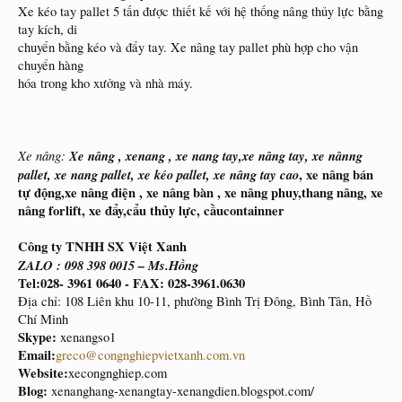
Xe kéo tay pallet 5 tấn được thiết kế với hệ thống nâng thủy lực bằng
tay kích, di
chuyển bằng kéo và đẩy tay. Xe nâng tay pallet phù hợp cho vận
chuyển hàng
hóa trong kho xưởng và nhà máy.
Xe nâng:
Xe nâng ,
xenang , xe nang tay,xe nâng tay, xe nânng
pallet, xe nang pallet, xe kéo pallet, xe nâng tay cao
, xe nâng bán
tự động,xe nâng điện , xe nâng bàn , xe nâng phuy,thang nâng, xe
nâng forlift, xe đẩy,cẩu thủy lực, cầucontainner
Công ty TNHH SX Việt Xanh
ZALO : 098 398 0015 – Ms.Hồng
Tel:028- 3961 0640 - FAX: 028-3961.0630
Địa chỉ: 108 Liên khu 10-11, phường Bình Trị Đông, Bình Tân, Hồ
Chí Minh
Skype:
xenangso1
Email:
greco@congnghiepvietxanh.com.vn
Website:
xecongnghiep.com
Blog:
xenanghang-xenangtay-xenangdien.blogspot.com/