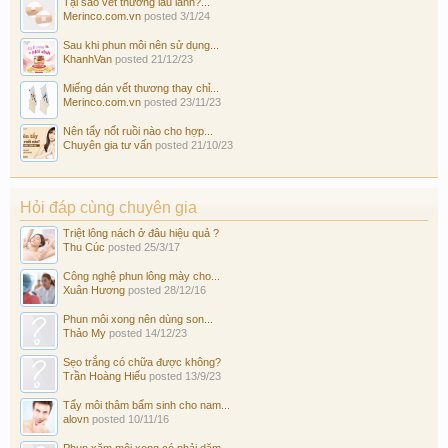
Tại sao vết thương lâu lành?...
Merinco.com.vn
posted
3/1/24
Sau khi phun môi nên sử dụng...
KhanhVan
posted
21/12/23
Miếng dán vết thương thay chỉ...
Merinco.com.vn
posted
23/11/23
Nên tẩy nốt ruồi nào cho hợp...
Chuyên gia tư vấn
posted
21/10/23
Hỏi đáp cùng chuyên gia
Triệt lông nách ở đâu hiệu quả ?
Thu Cúc
posted
25/3/17
Công nghệ phun lông mày cho...
Xuân Hương
posted
28/12/16
Phun môi xong nên dùng son...
Thảo My
posted
14/12/23
Sẹo trắng có chữa được không?
Trần Hoàng Hiếu
posted
13/9/23
Tẩy môi thâm bẩm sinh cho nam...
alovn
posted
10/11/16
Phun xăm môi xong có phải dặm...