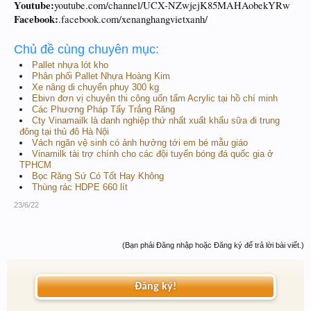
Youtube:
youtube.com/channel/UCX-NZwjejK85MAHAobekYRw
Facebook:
.facebook.com/xenanghangvietxanh/
Chủ đề cùng chuyên mục:
Pallet nhựa lót kho
Phân phối Pallet Nhựa Hoàng Kim
Xe nâng di chuyển phuy 300 kg
Ebivn đơn vị chuyên thi công uốn tấm Acrylic tại hồ chí minh
Các Phương Pháp Tẩy Trắng Răng
Cty Vinamailk là danh nghiệp thứ nhất xuất khẩu sữa đi trung
đông tại thủ đô Hà Nội
Vách ngăn vệ sinh có ảnh hưởng tới em bé mẫu giáo
Vinamilk tài trợ chính cho các đội tuyển bóng đá quốc gia ở
TPHCM
Bọc Răng Sứ Có Tốt Hay Không
Thùng rác HDPE 660 lít
23/6/22
(Bạn phải Đăng nhập hoặc Đăng ký để trả lời bài viết.)
Đăng ký!