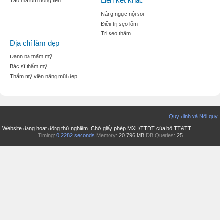
Liên kết khác
Tạo mà lúm đồng tiền
Nâng ngực nội soi
Điều trị sẹo lõm
Trị sẹo thâm
Địa chỉ làm đẹp
Danh bạ thẩm mỹ
Bác sĩ thẩm mỹ
Thẩm mỹ viện nâng mũi đẹp
Quy định và Nội quy
Website đang hoạt động thử nghiệm. Chờ giấy phép MXH/TTDT của bộ TT&TT.
Timing:
0.2282 seconds
Memory:
20.796 MB
DB Queries:
25