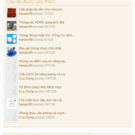
Chủ đề được yêu thích
Giải pháp lót nền cho concert...
hanatc89
posted
7/7/26
Thùng rác HDPE dung tích 80L
hanatc89
posted
20/7/26
Thùng Nhựa Nắp Kín: Công Cụ Nhỏ...
hanatc89
posted
6/7/26
Báo giá thùng nhựa chữ nhật...
hanatc89
posted
25/7/26
những ưu điểm của xe nâng tay...
hanatc89
posted
27/7/26
Giải mã bí ẩn năng lượng vũ trụ
Cuu Dung
posted
27/7/26
Tử Bình Giúp Hiểu Mình Hơn
Cuu Dung
posted
28/7/26
Cột chắn inox dây kéo và cột...
hanatc89
posted
29/7/26
Phong thủy văn phòng và cách...
Cuu Dung
posted
1/8/26