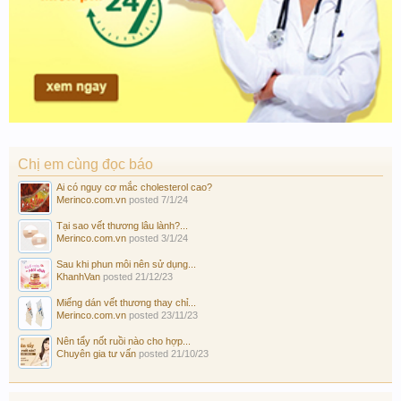
Chị em cùng đọc báo
Ai có nguy cơ mắc cholesterol cao?
Merinco.com.vn
posted
7/1/24
Tại sao vết thương lâu lành?...
Merinco.com.vn
posted
3/1/24
Sau khi phun môi nên sử dụng...
KhanhVan
posted
21/12/23
Miếng dán vết thương thay chỉ...
Merinco.com.vn
posted
23/11/23
Nên tẩy nốt ruồi nào cho hợp...
Chuyên gia tư vấn
posted
21/10/23