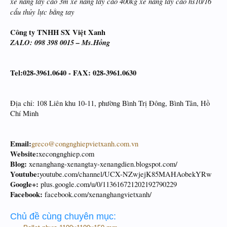
xe nâng tay cao 3m xe nâng tay cao 400kg xe nâng tay cao hs10/16
cẩu thủy lực bằng tay
Công ty TNHH SX Việt Xanh
ZALO: 098 398 0015 – Ms.Hồng
Tel:028-3961.0640 - FAX: 028-3961.0630
Địa chỉ: 108 Liên khu 10-11, phường Bình Trị Đông, Bình Tân, Hồ
Chí Minh
Email:
greco@congnghiepvietxanh.com.vn
Website:
xecongnghiep.com
Blog:
xenanghang-xenangtay-xenangdien.blogspot.com/
Youtube:
youtube.com/channel/UCX-NZwjejK85MAHAobekYRw
Google+:
plus.google.com/u/0/113616721202192790229
Facebook:
facebook.com/xenanghangvietxanh/
Chủ đề cùng chuyên mục: