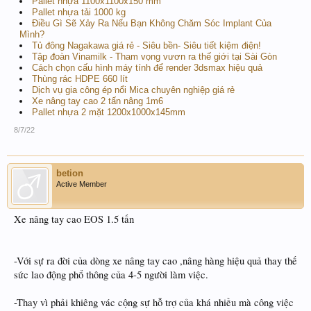
Pallet nhựa 1100x1100x150 mm
Pallet nhựa tải 1000 kg
Điều Gì Sẽ Xảy Ra Nếu Bạn Không Chăm Sóc Implant Của
Mình?
Tủ đông Nagakawa giá rẻ - Siêu bền- Siêu tiết kiệm điện!
Tập đoàn Vinamilk - Tham vọng vươn ra thế giới tại Sài Gòn
Cách chọn cấu hình máy tính để render 3dsmax hiệu quả
Thùng rác HDPE 660 lít
Dịch vụ gia công ép nổi Mica chuyên nghiệp giá rẻ
Xe nâng tay cao 2 tấn nâng 1m6
Pallet nhựa 2 mặt 1200x1000x145mm
8/7/22
betion
Active Member
Xe nâng tay cao EOS 1.5 tấn
-Với sự ra đời của dòng xe nâng tay cao ,nâng hàng hiệu quả thay thế
sức lao động phổ thông của 4-5 người làm việc.
-Thay vì phải khiêng vác cộng sự hỗ trợ của khá nhiều mà công việc