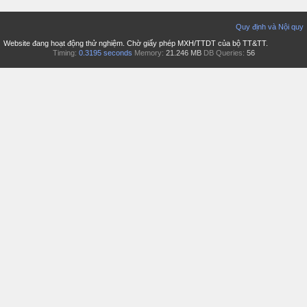
Quy định và Nội quy
Website đang hoạt động thử nghiệm. Chờ giấy phép MXH/TTDT của bộ TT&TT.
Timing:
0.3195 seconds
Memory:
21.246 MB
DB Queries:
56