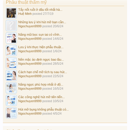
Phẫu thuật thẩm mỹ
Tẩy nốt ruồi ở đâu tốt nhất hà...
Huệ Minh
posted
27/7/19
Những lưu ý khi hút mỡ bạn cần...
Ngochuyen9999
posted
20/6/24
Nâng mũi bọc sụn tai có vĩnh...
Ngochuyen9999
posted
14/6/24
Lưu ý khi thực hiện phẫu thuật...
Ngochuyen9999
posted
1/6/24
Nên mặc áo định ngực bao lâu...
Ngochuyen9999
posted
28/5/24
Cách hạn chế mỡ tích tụ sau hút...
Ngochuyen9999
posted
22/5/24
Nâng ngực phù hợp nhất ở độ...
Ngochuyen9999
posted
16/5/24
Các công nghệ hút mỡ tiên tiến...
Ngochuyen9999
posted
10/5/24
Hút mỡ bụng không phẫu thuật có...
Ngochuyen9999
posted
4/5/24