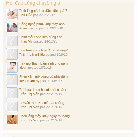
Hỏi đáp cùng chuyên gia
Triệt lông nách ở đâu hiệu quả ?
Thu Cúc
posted
25/3/17
Công nghệ phun lông mày cho...
Xuân Hương
posted
28/12/16
Phun môi xong nên dùng son...
Thảo My
posted
14/12/23
Sẹo trắng có chữa được không?
Trần Hoàng Hiếu
posted
13/9/23
Tẩy môi thâm bẩm sinh cho nam...
alovn
posted
10/11/16
Phun xăm môi xong có phải dặm...
tuvanthammy
posted
18/4/16
Trẻ hóa da có hại gì không, làm...
Trần Thị Mến
posted
21/4/16
Tư vấn mắt: Hai mí mắt không...
Trần Thị Mến
posted
21/4/16
Thêu lông mày mấy ngày thì bong...
Trần Thị Mến
posted
21/4/16