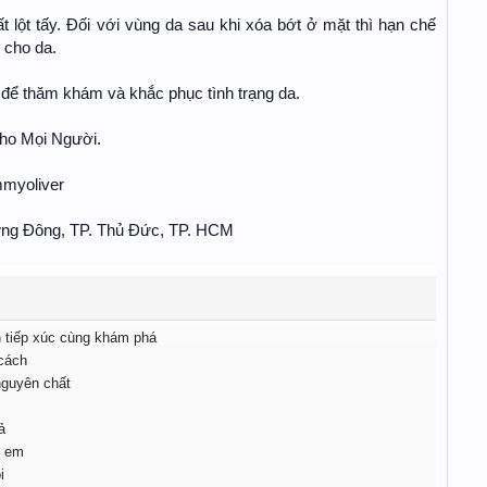
t lột tấy. Đối với vùng da sau khi xóa bớt ở mặt thì hạn chế
 cho da.
để thăm khám và khắc phục tình trạng da.
ho Mọi Người.
myoliver
rưng Đông, TP. Thủ Đức, TP. HCM
 tiếp xúc cùng khám phá
cách
nguyên chất
ả
ị em
i