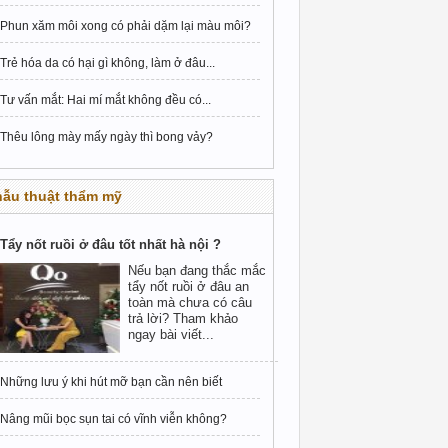
Phun xăm môi xong có phải dặm lại màu môi?
Trẻ hóa da có hại gì không, làm ở đâu...
Tư vấn mắt: Hai mí mắt không đều có...
Thêu lông mày mấy ngày thì bong vảy?
hẫu thuật thẩm mỹ
Tẩy nốt ruồi ở đâu tốt nhất hà nội ?
Nếu bạn đang thắc mắc
tẩy nốt ruồi ở đâu an
toàn mà chưa có câu
trả lời? Tham khảo
ngay bài viết...
Những lưu ý khi hút mỡ bạn cần nên biết
Nâng mũi bọc sụn tai có vĩnh viễn không?