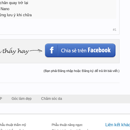
hân quay trở lại
 Nano
hững lưu ý khi chữa
#1
(Bạn phải Đăng nhập hoặc Đăng ký để trả lời bài viết.)
P
Góc làm đẹp
Chăm sóc da
Liên kết khá
hẫu thuật thẩm mỹ
Phẫu thuật nâng ngực