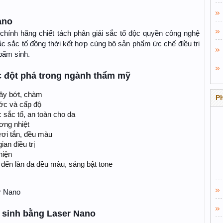
ano
hính hãng chiết tách phân giải sắc tố độc quyền công nghệ
ắc sắc tố đồng thời kết hợp cùng bộ sản phẩm ức chế điều trị
 bẩm sinh.
 đột phá trong ngành thẩm mỹ
gây bớt, chàm
P
ớc và cấp độ
 sắc tố, an toàn cho da
ơng nhiệt
tươi tắn, đều màu
ian điều trị
hiện
g đến làn da đều màu, sáng bật tone
r Nano
 sinh bằng Laser Nano