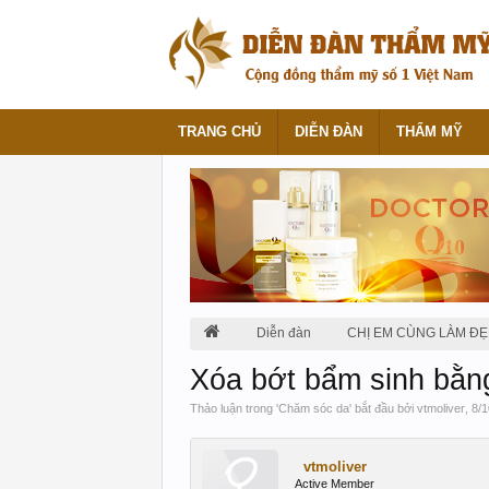
TRANG CHỦ
DIỄN ĐÀN
THẨM MỸ
Diễn đàn
CHỊ EM CÙNG LÀM ĐẸ
Xóa bớt bẩm sinh bằn
Thảo luận trong '
Chăm sóc da
' bắt đầu bởi
vtmoliver
,
8/1
vtmoliver
Active Member