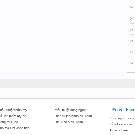
Liên kết khá
hẫu thuật thẩm mỹ
Phẫu thuật nâng ngực
iều trị thẩm mỹ da
Cách trị tàn nhan hiệu quả
Nâng ngực nội so
âng mũi đẹp
Các trị sẹo hiệu quả
Điều trị sẹo lõm
ạo mà lúm đồng tiền
Trị sẹo thâm