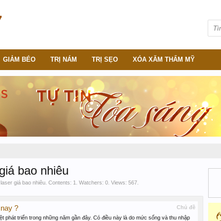
GIẢM BÉO
TRỊ NÁM
TRỊ SẸO
XÓA XĂM THẨM MỸ
 giá bao nhiêu
 laser giá bao nhiêu. Contents: 1. Watchers: 0. Views: 567.
 nay ?
Chủ đề
ệt phát triển trong những năm gần đây. Có điều này là do mức sống và thu nhập