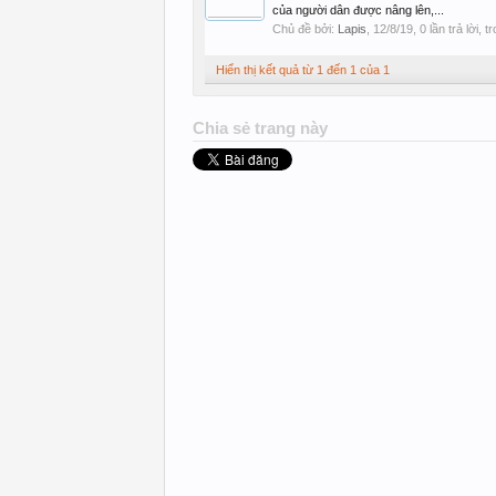
của người dân được nâng lên,...
Chủ đề bởi:
Lapis
,
12/8/19
, 0 lần trả lời, 
Hiển thị kết quả từ 1 đến 1 của 1
Chia sẻ trang này