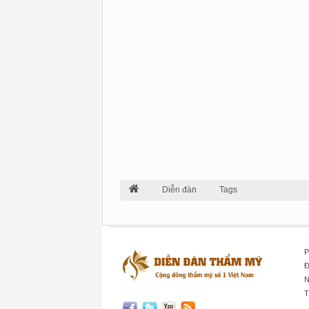
Diễn đàn
Tags
P
Đ
N
T