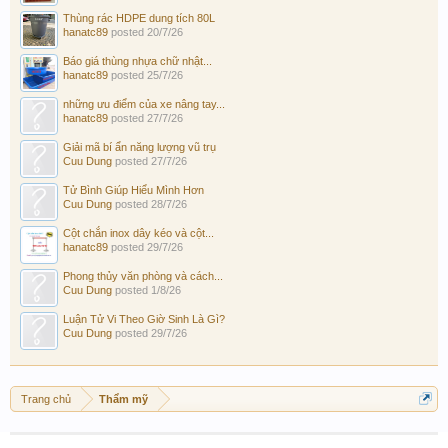
Thùng rác HDPE dung tích 80L
hanatc89
posted
20/7/26
Báo giá thùng nhựa chữ nhật...
hanatc89
posted
25/7/26
những ưu điểm của xe nâng tay...
hanatc89
posted
27/7/26
Giải mã bí ẩn năng lượng vũ trụ
Cuu Dung
posted
27/7/26
Tử Bình Giúp Hiểu Mình Hơn
Cuu Dung
posted
28/7/26
Cột chắn inox dây kéo và cột...
hanatc89
posted
29/7/26
Phong thủy văn phòng và cách...
Cuu Dung
posted
1/8/26
Luận Tử Vi Theo Giờ Sinh Là Gì?
Cuu Dung
posted
29/7/26
Trang chủ
Thẩm mỹ