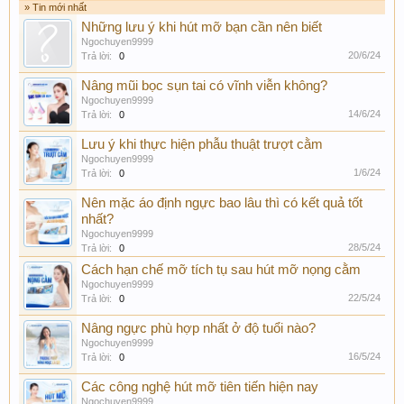
» Tin mới nhất
Những lưu ý khi hút mỡ bạn cần nên biết
Ngochuyen9999
20/6/24
Trả lời:
0
Nâng mũi bọc sụn tai có vĩnh viễn không?
Ngochuyen9999
14/6/24
Trả lời:
0
Lưu ý khi thực hiện phẫu thuật trượt cằm
Ngochuyen9999
1/6/24
Trả lời:
0
Nên mặc áo định ngực bao lâu thì có kết quả tốt
nhất?
Ngochuyen9999
28/5/24
Trả lời:
0
Cách hạn chế mỡ tích tụ sau hút mỡ nọng cằm
Ngochuyen9999
22/5/24
Trả lời:
0
Nâng ngực phù hợp nhất ở độ tuổi nào?
Ngochuyen9999
16/5/24
Trả lời:
0
Các công nghệ hút mỡ tiên tiến hiện nay
Ngochuyen9999