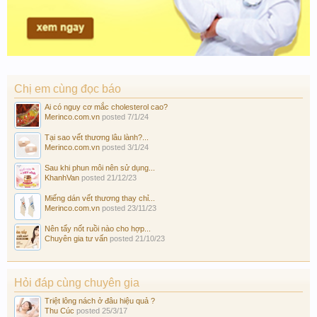
Chị em cùng đọc báo
Ai có nguy cơ mắc cholesterol cao?
Merinco.com.vn
posted
7/1/24
Tại sao vết thương lâu lành?...
Merinco.com.vn
posted
3/1/24
Sau khi phun môi nên sử dụng...
KhanhVan
posted
21/12/23
Miếng dán vết thương thay chỉ...
Merinco.com.vn
posted
23/11/23
Nên tẩy nốt ruồi nào cho hợp...
Chuyên gia tư vấn
posted
21/10/23
Hỏi đáp cùng chuyên gia
Triệt lông nách ở đâu hiệu quả ?
Thu Cúc
posted
25/3/17