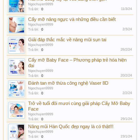
Ngochuyen9999
11/3/24
Trả lời:
0
Cấy mỡ nâng ngực và những điều cần biết
Ngochuyen9999
2/3/24
Trả lời:
0
Giải đáp thắc mắc về nâng mũi sụn tai
Ngochuyen9999
26/2/24
Trả lời:
0
Cấy mỡ Baby Face – Phương pháp trẻ hóa hiện
đại
Ngochuyen9999
20/2/24
Trả lời:
0
Đánh tan mỡ thừa công nghệ Vaser 8D
Ngochuyen9999
2/2/24
Trả lời:
0
Trở về tuổi đôi mươi cùng giải pháp Cấy Mỡ Baby
Face
Ngochuyen9999
29/1/24
Trả lời:
0
Nâng mũi Hàn Quốc đẹp ngay là có thật!!!
Ngochuyen9999
23/1/24
Trả lời:
0