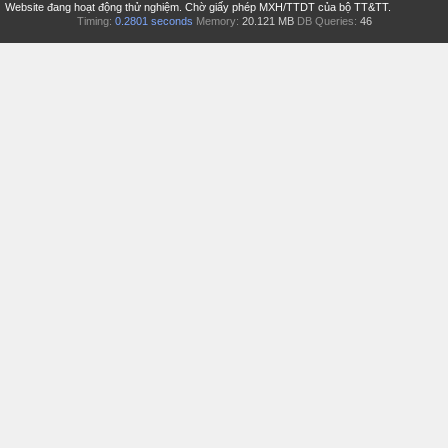
Website đang hoạt động thử nghiệm. Chờ giấy phép MXH/TTDT của bộ TT&TT.
Timing:
0.2801 seconds
Memory:
20.121 MB
DB Queries:
46