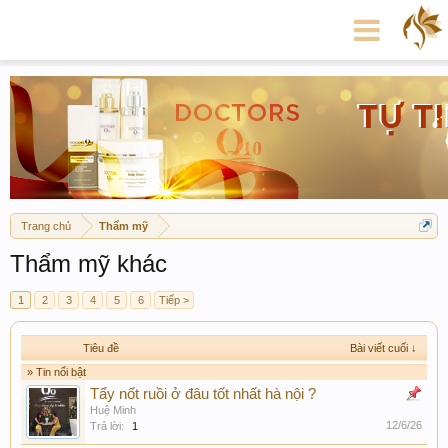
Trang chủ
Thẩm mỹ
Thẩm mỹ khác
1
2
3
4
5
6
Tiếp >
Tiêu đề
Bài viết cuối ↓
» Tin nổi bật
Tẩy nốt ruồi ở đâu tốt nhất hà nội ?
Huệ Minh
12/6/26
Trả lời:
1