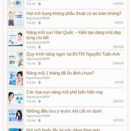
10/5/24
Trả lời:
0
Hút mỡ bụng không phẫu thuật có an toàn không?
Ngochuyen9999
4/5/24
Trả lời:
0
Nâng mũi sụn Hàn Quốc – Kiến tạo dáng mũi đẹp
từng chi tiết
Ngochuyen9999
25/4/24
Trả lời:
0
Quy trình nâng ngực tại BVTM Nguyễn Tuấn Anh
Ngochuyen9999
19/4/24
Trả lời:
0
Nâng mũi 1 tháng đã ổn định chưa?
Ngochuyen9999
1/4/24
Trả lời:
0
Các loại sụn nâng mũi phổ biến hiện nay
Ngochuyen9999
26/3/24
Trả lời:
0
Những điều lưu ý trước khi cắt mí dưới
Ngochuyen9999
19/3/24
Trả lời:
0
Hút mỡ body lấy lại vóc dáng thon gọn