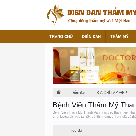
TRANG CHỦ
DIỄN ĐÀN
THẨM MỸ
Diễn đàn
ĐỊA CHỈ LÀM ĐẸP
Bệnh Viện Thẩm Mỹ Tha
Bệnh Viện Thẩm Mỹ Thanh Vân : nơi các thành viên tham 
chất lượng dịch vụ tại đây có tốt không, chi phí giá cả t
Tiêu đề