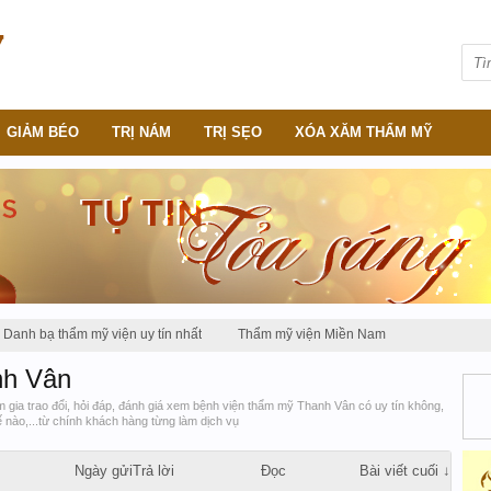
GIẢM BÉO
TRỊ NÁM
TRỊ SẸO
XÓA XĂM THẨM MỸ
Danh bạ thẩm mỹ viện uy tín nhất
Thẩm mỹ viện Miền Nam
nh Vân
gia trao đổi, hỏi đáp, đánh giá xem bệnh viện thẩm mỹ Thanh Vân có uy tín không,
hế nào,...từ chính khách hàng từng làm dịch vụ
Ngày gửi
Trả lời
Đọc
Bài viết cuối ↓