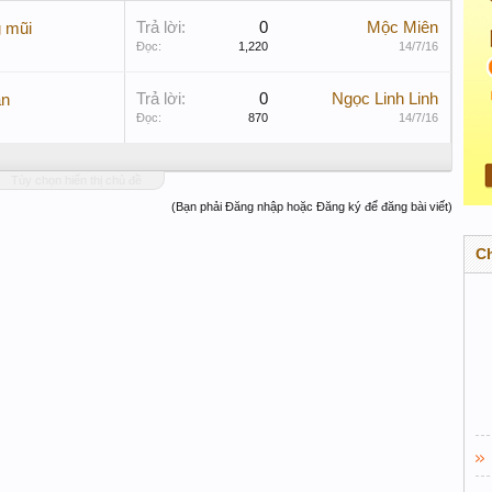
Trả lời:
0
Mộc Miên
 mũi
Đọc:
1,220
14/7/16
Trả lời:
0
Ngọc Linh Linh
ân
Đọc:
870
14/7/16
Tùy chọn hiển thị chủ đề
(Bạn phải Đăng nhập hoặc Đăng ký để đăng bài viết)
C