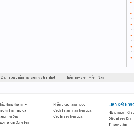
Danh bạ thẩm mỹ viện uy tín nhất
Thẩm mỹ viện Miền Nam
Liên kết khá
hẫu thuật thẩm mỹ
Phẫu thuật nâng ngực
iều trị thẩm mỹ da
Cách trị tàn nhan hiệu quả
Nâng ngực nội so
âng mũi đẹp
Các trị sẹo hiệu quả
Điều trị sẹo lõm
ạo mà lúm đồng tiền
Trị sẹo thâm