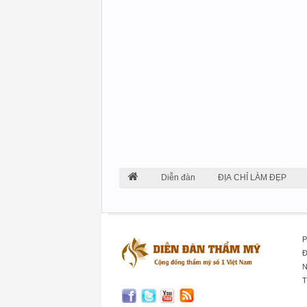
Diễn đàn
ĐỊA CHỈ LÀM ĐẸP
P
Đ
N
T