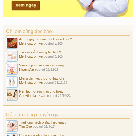
Chị em cùng đọc báo
Ai có nguy cơ mắc cholesterol cao?
Merinco.com.vn
posted
7/1/24
Tại sao vết thương lâu lành?...
Merinco.com.vn
posted
3/1/24
Sau khi phun môi nên sử dụng...
KhanhVan
posted
21/12/23
Miếng dán vết thương thay chỉ...
Merinco.com.vn
posted
23/11/23
Nên tẩy nốt ruồi nào cho hợp...
Chuyên gia tư vấn
posted
21/10/23
Hỏi đáp cùng chuyên gia
Triệt lông nách ở đâu hiệu quả ?
Thu Cúc
posted
25/3/17
Công nghệ phun lông mày cho...