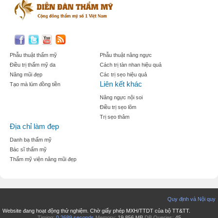
Phẫu thuật thẩm mỹ
Phẫu thuật nâng ngực
Điều trị thẩm mỹ da
Cách trị tàn nhan hiệu quả
Nâng mũi đẹp
Các trị sẹo hiệu quả
Liên kết khác
Tạo mà lúm đồng tiền
Nâng ngực nội soi
Điều trị sẹo lõm
Trị sẹo thâm
Địa chỉ làm đẹp
Danh bạ thẩm mỹ
Bác sĩ thẩm mỹ
Thẩm mỹ viện nâng mũi đẹp
Quy định và Nội quy
Website đang hoạt động thử nghiệm. Chờ giấy phép MXH/TTDT của bộ TT&TT.
Timing:
0.2689 seconds
Memory:
19.856 MB
DB Queries:
45