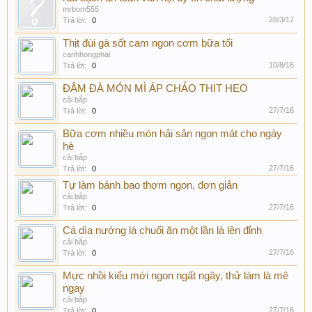
mrbom555
28/3/17
Trả lời:
0
Thịt đùi gà sốt cam ngon cơm bữa tối
canhhongphai
10/8/16
Trả lời:
0
ĐẬM ĐÀ MÓN MÌ ÁP CHẢO THỊT HEO
cải bắp
27/7/16
Trả lời:
0
Bữa cơm nhiều món hải sản ngon mát cho ngày
hè
cải bắp
27/7/16
Trả lời:
0
Tự làm bánh bao thơm ngon, đơn giản
cải bắp
27/7/16
Trả lời:
0
Cá dìa nướng lá chuối ăn một lần là lên đỉnh
cải bắp
27/7/16
Trả lời:
0
Mực nhồi kiểu mới ngon ngất ngây, thử làm là mê
ngay
cải bắp
27/7/16
Trả lời:
0