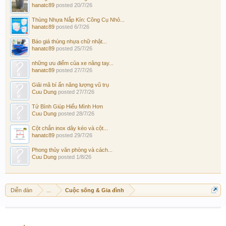
hanatc89
posted
20/7/26
Thùng Nhựa Nắp Kín: Công Cụ Nhỏ...
hanatc89
posted
6/7/26
Báo giá thùng nhựa chữ nhật...
hanatc89
posted
25/7/26
những ưu điểm của xe nâng tay...
hanatc89
posted
27/7/26
Giải mã bí ẩn năng lượng vũ trụ
Cuu Dung
posted
27/7/26
Tử Bình Giúp Hiểu Mình Hơn
Cuu Dung
posted
28/7/26
Cột chắn inox dây kéo và cột...
hanatc89
posted
29/7/26
Phong thủy văn phòng và cách...
Cuu Dung
posted
1/8/26
Diễn đàn
...
Cuộc sống & Gia đình