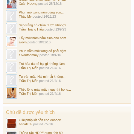
Xuân Hương
posted
28/12/16
Phun môi xong nên dùng son...
Thảo My
posted
14/12/23
Sẹo trắng có chữa được không?
Trần Hoàng Hiếu
posted
13/9/23
Tẩy môi thâm bẩm sinh cho nam...
alovn
posted
10/11/16
Phun xăm môi xong có phải dặm...
tuvanthammy
posted
18/4/16
Trẻ hóa da có hại gì không, làm...
Trần Thị Mến
posted
21/4/16
Tư vấn mắt: Hai mí mắt không...
Trần Thị Mến
posted
21/4/16
Thêu lông mày mấy ngày thì bong...
Trần Thị Mến
posted
21/4/16
Chủ đề được yêu thích
Giải pháp lót nền cho concert...
hanatc89
posted
7/7/26
Thùng rác HDPE dung tích 80L