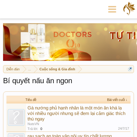
Diễn đàn
...
Cuộc sống & Gia đình
Bí quyết nấu ăn ngon
Tiêu đề
Bài viết cuối ↓
Gà nướng phủ hạnh nhân là một món ăn khá lạ
với nhiều người nhưng sẽ đem lại cảm giác thích
thú ngay
NutsVN
24/7/17
Trả lời:
0
rau sạch an toàn vân nội uy tín chất lượng