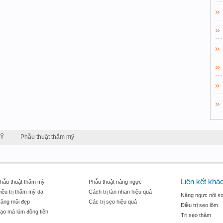
MỸ
Phẫu thuật thẩm mỹ
Liên kết khá
hẫu thuật thẩm mỹ
Phẫu thuật nâng ngực
iều trị thẩm mỹ da
Cách trị tàn nhan hiệu quả
Nâng ngực nội so
âng mũi đẹp
Các trị sẹo hiệu quả
Điều trị sẹo lõm
ạo mà lúm đồng tiền
Trị sẹo thâm