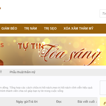
GIẢM BÉO
TRỊ NÁM
TRỊ SẸO
XÓA XĂM THẨM MỸ
MỸ
Phẫu thuật thẩm mỹ
ám đông. Tổng hợp các cách chữa trị hôi nách,mẹo trị hôi nách vĩnh viễn hiệu quả
hính thành viên chia sẻ giúp bạn tự tin trong cuộc sống
Ngày gửi
Trả lời
Đọc
Bài viết cuối ↓