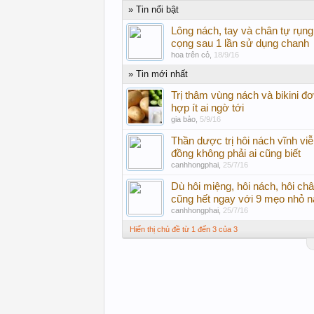
» Tin nổi bật
Lông nách, tay và chân tự rụn
cọng sau 1 lần sử dụng chanh
hoa trên cỏ
,
18/9/16
» Tin mới nhất
Trị thâm vùng nách và bikini đơ
hợp ít ai ngờ tới
gia bảo
,
5/9/16
Thần dược trị hôi nách vĩnh viễ
đồng không phải ai cũng biết
canhhongphai
,
25/7/16
Dù hôi miệng, hôi nách, hôi ch
cũng hết ngay với 9 mẹo nhỏ n
canhhongphai
,
25/7/16
Hiển thị chủ đề từ 1 đến 3 của 3