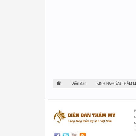
Diễn đàn
KINH NGHIỆM THẨM 
P
Đ
N
T