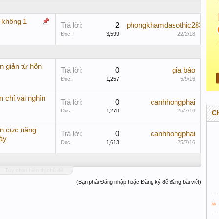
g không 1
Trả lời:
2
phongkhamdasothic283
Đọc:
3,599
22/2/18
n giản từ hỗn
Trả lời:
0
gia bảo
Đọc:
1,257
5/9/16
n chỉ vài nghìn
Trả lời:
0
canhhongphai
Đọc:
1,278
25/7/16
C
ân cực nặng
Trả lời:
0
canhhongphai
ày
Đọc:
1,613
25/7/16
Tùy chọn hiển thị chủ đề
(Bạn phải Đăng nhập hoặc Đăng ký để đăng bài viết)