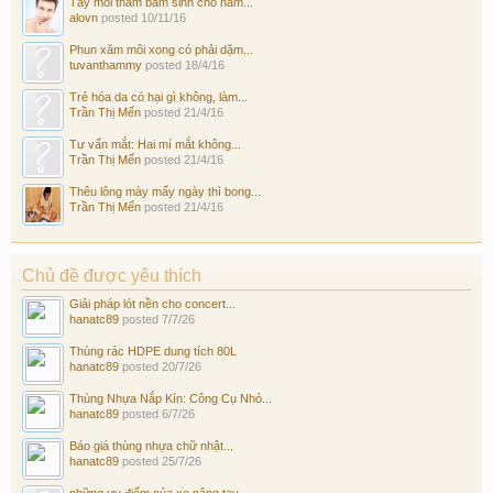
Tẩy môi thâm bẩm sinh cho nam...
alovn
posted
10/11/16
Phun xăm môi xong có phải dặm...
tuvanthammy
posted
18/4/16
Trẻ hóa da có hại gì không, làm...
Trần Thị Mến
posted
21/4/16
Tư vấn mắt: Hai mí mắt không...
Trần Thị Mến
posted
21/4/16
Thêu lông mày mấy ngày thì bong...
Trần Thị Mến
posted
21/4/16
Chủ đề được yêu thích
Giải pháp lót nền cho concert...
hanatc89
posted
7/7/26
Thùng rác HDPE dung tích 80L
hanatc89
posted
20/7/26
Thùng Nhựa Nắp Kín: Công Cụ Nhỏ...
hanatc89
posted
6/7/26
Báo giá thùng nhựa chữ nhật...
hanatc89
posted
25/7/26
những ưu điểm của xe nâng tay...