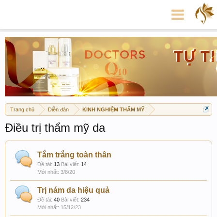
Trang chủ
Diễn đàn
KINH NGHIỆM THẨM MỸ
Điều trị thẩm mỹ da
Tắm trắng toàn thân
Đề tài:
13
Bài viết:
14
3/8/20
Trị nám da hiệu quả
Đề tài:
40
Bài viết:
234
15/12/23