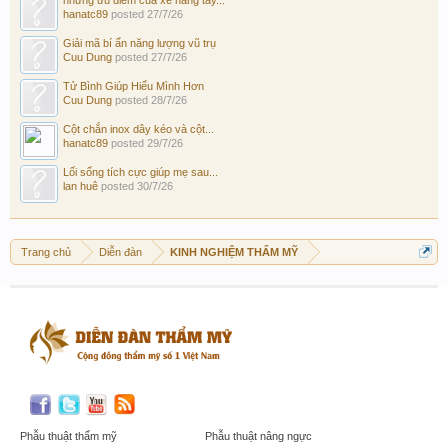
hanatc89
posted
27/7/26
Giải mã bí ẩn năng lượng vũ trụ
Cuu Dung
posted
27/7/26
Tử Bình Giúp Hiểu Mình Hơn
Cuu Dung
posted
28/7/26
Cột chắn inox dây kéo và cột...
hanatc89
posted
29/7/26
Lối sống tích cực giúp mẹ sau...
lan huê
posted
30/7/26
Trang chủ
Diễn đàn
KINH NGHIỆM THẨM MỸ
Phẫu thuật thẩm mỹ
Phẫu thuật nâng ngực