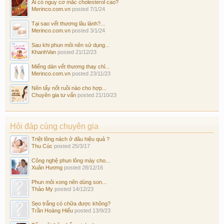
Ai có nguy cơ mắc cholesterol cao?
Merinco.com.vn
posted
7/1/24
Tại sao vết thương lâu lành?...
Merinco.com.vn
posted
3/1/24
Sau khi phun môi nên sử dụng...
KhanhVan
posted
21/12/23
Miếng dán vết thương thay chỉ...
Merinco.com.vn
posted
23/11/23
Nên tẩy nốt ruồi nào cho hợp...
Chuyên gia tư vấn
posted
21/10/23
Hỏi đáp cùng chuyên gia
Triệt lông nách ở đâu hiệu quả ?
Thu Cúc
posted
25/3/17
Công nghệ phun lông mày cho...
Xuân Hương
posted
28/12/16
Phun môi xong nên dùng son...
Thảo My
posted
14/12/23
Sẹo trắng có chữa được không?
Trần Hoàng Hiếu
posted
13/9/23