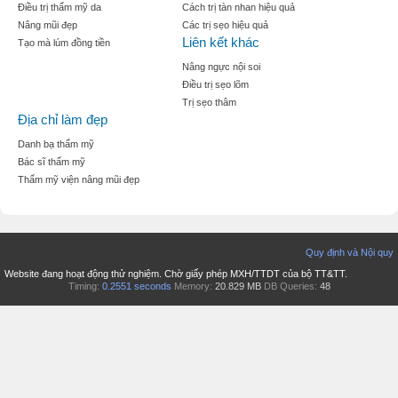
Điều trị thẩm mỹ da
Cách trị tàn nhan hiệu quả
Nâng mũi đẹp
Các trị sẹo hiệu quả
Liên kết khác
Tạo mà lúm đồng tiền
Nâng ngực nội soi
Điều trị sẹo lõm
Trị sẹo thâm
Địa chỉ làm đẹp
Danh bạ thẩm mỹ
Bác sĩ thẩm mỹ
Thẩm mỹ viện nâng mũi đẹp
Quy định và Nội quy
Website đang hoạt động thử nghiệm. Chờ giấy phép MXH/TTDT của bộ TT&TT.
Timing:
0.2551 seconds
Memory:
20.829 MB
DB Queries:
48