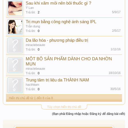
Sau khi xăm môi nên bôi thuốc gì ?
Ý Lan
5/9/17
Trả lời:
2
Trị mụn bằng công nghệ ánh sáng IPL
Trần dung
2/5/17
Trả lời:
0
Da lão hóa - phương pháp điều trị
miraclebeaute
1/11/16
Trả lời:
0
MỘT BỘ SẢN PHẨM DÀNH CHO DA NHỜN
MỤN
miraclebeaute
18/10/16
Trả lời:
0
Trung tâm trị liệu da THÀNH NAM
hacthitam
30/5/16
Trả lời:
0
Hiển thị chủ đề từ 1 đến 8 của 8
Tùy chọn hiển thị chủ đề
(Bạn phải Đăng nhập hoặc Đăng ký để đăng bài viết)