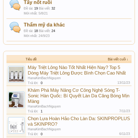
Tẩy nốt ruồi
Đề tài:
19
Bài viết:
32
5/8/21
Thẩm mỹ da khác
Đề tài:
18
Bài viết:
24
24/9/23
Tiêu đề
Bài viết cuối ↓
Máy Triệt Lông Nào Tốt Nhất Hiện Nay? Top 5
Dòng Máy Triệt Lông Được Bình Chọn Cao Nhất
HanaKimBachNguyen
13/11/23
Trả lời:
0
Khám Phá Máy Nâng Cơ Công Nghệ Sóng T-
Sonic Hàn Quốc: Bí Quyết Làn Da Căng Bóng Mịn
Màng
HanaKimBachNguyen
7/11/23
Trả lời:
1
Chọn Lựa Hoàn Hảo Cho Làn Da: SKINPROPLUS
và SKINPRO?
HanaKimBachNguyen
6/11/23
Trả lời:
0