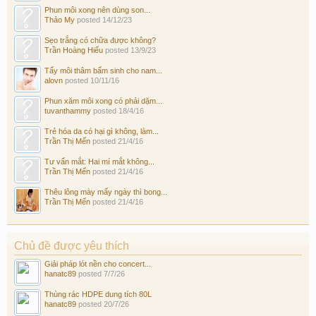
Phun môi xong nên dùng son...
Thảo My
posted
14/12/23
Sẹo trắng có chữa được không?
Trần Hoàng Hiếu
posted
13/9/23
Tẩy môi thâm bẩm sinh cho nam...
alovn
posted
10/11/16
Phun xăm môi xong có phải dặm...
tuvanthammy
posted
18/4/16
Trẻ hóa da có hại gì không, làm...
Trần Thị Mến
posted
21/4/16
Tư vấn mắt: Hai mí mắt không...
Trần Thị Mến
posted
21/4/16
Thêu lông mày mấy ngày thì bong...
Trần Thị Mến
posted
21/4/16
Chủ đề được yêu thích
Giải pháp lót nền cho concert...
hanatc89
posted
7/7/26
Thùng rác HDPE dung tích 80L
hanatc89
posted
20/7/26