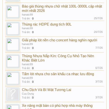
Báo giá thùng nhựa chữ nhật 100L-3000L cập nhật
mới nhất 2026
hanatc89
25/7/26
Trả lời:
0
Thùng rác HDPE dung tích 80L
hanatc89
20/7/26
Trả lời:
0
Giải pháp lót nền cho concert hàng nghìn người
hanatc89
7/7/26
Trả lời:
0
Thùng Nhựa Nắp Kín: Công Cụ Nhỏ Tạo Nên
Khác Biệt Lớn
hanatc89
6/7/26
Trả lời:
0
Tấm lót nhựa cho sân khấu ca nhạc lưu động
hanatc89
3/7/26
Trả lời:
0
Chu Dịch Và Bí Mật Tương Lai
Cuu Dung
3/7/26
Trả lời:
0
Xe nâng mặt bàn có phù hợp nhà máy thông