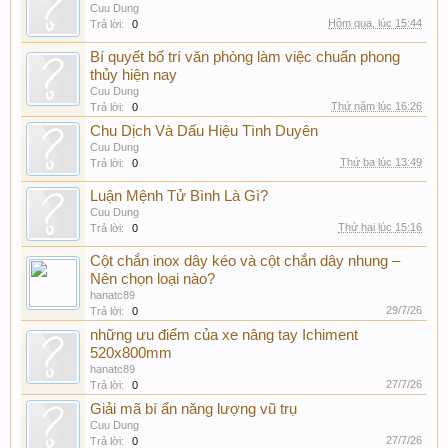
Cuu Dung
Hôm qua, lúc 15:44
Trả lời:
0
Bí quyết bố trí văn phòng làm việc chuẩn phong
thủy hiện nay
Cuu Dung
Thứ năm lúc 16:26
Trả lời:
0
Chu Dịch Và Dấu Hiệu Tình Duyên
Cuu Dung
Thứ ba lúc 13:49
Trả lời:
0
Luận Mệnh Tử Bình Là Gì?
Cuu Dung
Thứ hai lúc 15:16
Trả lời:
0
Cột chắn inox dây kéo và cột chắn dây nhung –
Nên chọn loại nào?
hanatc89
29/7/26
Trả lời:
0
những ưu điểm của xe nâng tay Ichiment
520x800mm
hanatc89
27/7/26
Trả lời:
0
Giải mã bí ẩn năng lượng vũ trụ
Cuu Dung
27/7/26
Trả lời:
0