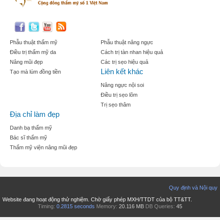
Phẫu thuật thẩm mỹ
Phẫu thuật nâng ngực
Điều trị thẩm mỹ da
Cách trị tàn nhan hiệu quả
Nâng mũi đẹp
Các trị sẹo hiệu quả
Liên kết khác
Tạo mà lúm đồng tiền
Nâng ngực nội soi
Điều trị sẹo lõm
Trị sẹo thâm
Địa chỉ làm đẹp
Danh bạ thẩm mỹ
Bác sĩ thẩm mỹ
Thẩm mỹ viện nâng mũi đẹp
Quy định và Nội quy
Website đang hoạt động thử nghiệm. Chờ giấy phép MXH/TTDT của bộ TT&TT.
Timing:
0.2815 seconds
Memory:
20.116 MB
DB Queries:
45