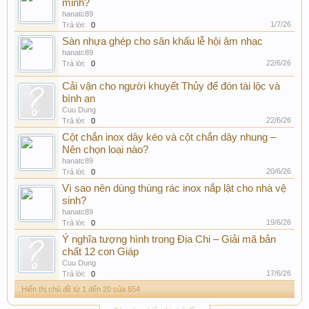
minh?
hanatc89
1/7/26
Trả lời:
0
Sàn nhựa ghép cho sân khấu lễ hội âm nhạc
hanatc89
22/6/26
Trả lời:
0
Cải vận cho người khuyết Thủy để đón tài lộc và
bình an
Cuu Dung
22/6/26
Trả lời:
0
Cột chắn inox dây kéo và cột chắn dây nhung –
Nên chọn loại nào?
hanatc89
20/6/26
Trả lời:
0
Vì sao nên dùng thùng rác inox nắp lật cho nhà vệ
sinh?
hanatc89
19/6/26
Trả lời:
0
Ý nghĩa tượng hình trong Địa Chi – Giải mã bản
chất 12 con Giáp
Cuu Dung
17/6/26
Trả lời:
0
Hiển thị chủ đề từ 1 đến 20 của 654