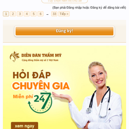
Tùy chọn hiển thị chủ đề
(Bạn phải Đăng nhập hoặc Đăng ký để đăng bài viết)
1
2
3
4
5
6
→
33
Tiếp >
Đăng ký!