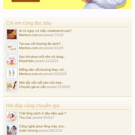
Chị em cùng đọc báo
Ai có nguy cơ mắc cholesterol cao?
Merinco.com.vn
posted
7/1/24
Tại sao vết thương lâu lành?...
Merinco.com.vn
posted
3/1/24
Sau khi phun môi nên sử dụng...
KhanhVan
posted
21/12/23
Miếng dán vết thương thay chỉ...
Merinco.com.vn
posted
23/11/23
Nên tẩy nốt ruồi nào cho hợp...
Chuyên gia tư vấn
posted
21/10/23
Hỏi đáp cùng chuyên gia
Triệt lông nách ở đâu hiệu quả ?
Thu Cúc
posted
25/3/17
Công nghệ phun lông mày cho...
Xuân Hương
posted
28/12/16