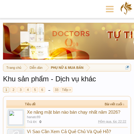
Trang chủ
Diễn đàn
PHỤ NỮ & MUA BÁN
Khu sản phẩm - Dịch vụ khác
1
2
3
4
5
6
→
33
Tiếp >
Tiêu đề
Bài viết cuối ↓
Xe nâng mặt bàn nào bán chạy nhất năm 2026?
hanatc89
Hôm qua, lúc 22:22
Trả lời:
0
Vì Sao Cần Xem Cả Quẻ Chủ Và Quẻ Hỗ?