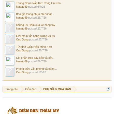
Thùng Nhựa Nắp Kín: Công Cụ Nhỏ...
hanatc89
posted
6/7/26
Báo giá thùng nhựa chữ nhật...
hanatc89
posted
25/7/26
những ưu điểm của xe nâng tay...
hanatc89
posted
27/7/26
Giải mã bí ẩn năng lượng vũ trụ
Cuu Dung
posted
27/7/26
Tử Bình Giúp Hiểu Mình Hơn
Cuu Dung
posted
28/7/26
Cột chắn inox dây kéo và cột...
hanatc89
posted
29/7/26
Phong thủy văn phòng và cách...
Cuu Dung
posted
1/8/26
Trang chủ
Diễn đàn
PHỤ NỮ & MUA BÁN