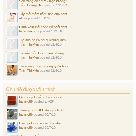
Sẹo trắng có chữa được không?
Trần Hoàng Hiếu
posted
13/9/23
Tẩy môi thâm bẩm sinh cho nam...
alovn
posted
10/11/16
Phun xăm môi xong có phải dặm...
tuvanthammy
posted
18/4/16
Trẻ hóa da có hại gì không, làm...
Trần Thị Mến
posted
21/4/16
Tư vấn mắt: Hai mí mắt không...
Trần Thị Mến
posted
21/4/16
Thêu lông mày mấy ngày thì bong...
Trần Thị Mến
posted
21/4/16
Chủ đề được yêu thích
Giải pháp lót nền cho concert...
hanatc89
posted
7/7/26
Thùng rác HDPE dung tích 80L
hanatc89
posted
20/7/26
Báo giá thùng nhựa chữ nhật...
hanatc89
posted
25/7/26