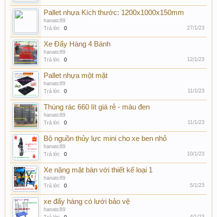
Pallet nhựa Kích thước: 1200x1000x150mm
hanatc89
27/1/23
Trả lời:
0
Xe Đẩy Hàng 4 Bánh
hanatc89
12/1/23
Trả lời:
0
Pallet nhựa một mặt
hanatc89
11/1/23
Trả lời:
0
Thùng rác 660 lít giá rẻ - màu đen
hanatc89
11/1/23
Trả lời:
0
Bộ nguồn thủy lực mini cho xe ben nhỏ
hanatc89
10/1/23
Trả lời:
0
Xe nâng mặt bàn với thiết kế loại 1
hanatc89
5/1/23
Trả lời:
0
xe đẩy hàng có lưới bảo vệ
hanatc89
4/1/23