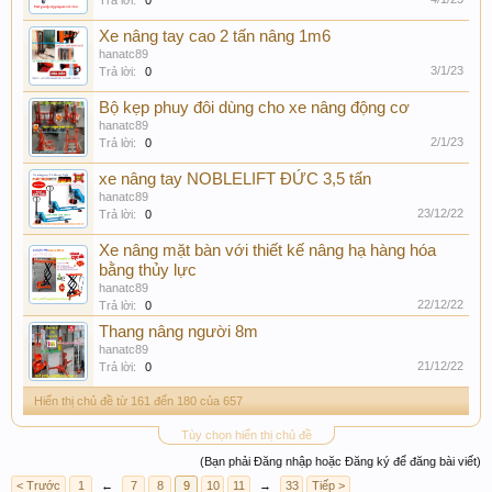
Trả lời:
0
Xe nâng tay cao 2 tấn nâng 1m6
hanatc89
3/1/23
Trả lời:
0
Bộ kẹp phuy đôi dùng cho xe nâng động cơ
hanatc89
2/1/23
Trả lời:
0
xe nâng tay NOBLELIFT ĐỨC 3,5 tấn
hanatc89
23/12/22
Trả lời:
0
Xe nâng mặt bàn với thiết kế nâng hạ hàng hóa
bằng thủy lực
hanatc89
22/12/22
Trả lời:
0
Thang nâng người 8m
hanatc89
21/12/22
Trả lời:
0
Hiển thị chủ đề từ 161 đến 180 của 657
Tùy chọn hiển thị chủ đề
(Bạn phải Đăng nhập hoặc Đăng ký để đăng bài viết)
< Trước
1
←
7
8
9
10
11
→
33
Tiếp >