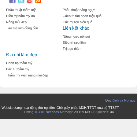
Phẫu thuật thẩm mỹ
Phẫu thuật nâng ngực
Điều trị thẩm mỹ da
Cách trị tàn nhan hiệu quả
Nâng mũi đẹp
Các trị sẹo hiệu quả
Liên kết khác
Tạo mà lúm đồng tiền
Nâng ngực nội soi
Điều trị sẹo lõm
Trị sẹo thâm
Địa chỉ làm đẹp
Danh bạ thẩm mỹ
Bác sĩ thẩm mỹ
Thẩm mỹ viện nâng mũi đẹp
Quy định và Nội quy
Website đang hoạt động thử nghiệm. Chờ giấy phép MXH/TTDT của bộ TT&TT.
Timing:
0.3045 seconds
Memory:
20.159 MB
DB Queries:
44