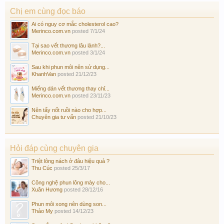
Chị em cùng đọc báo
Ai có nguy cơ mắc cholesterol cao?
Merinco.com.vn
posted
7/1/24
Tại sao vết thương lâu lành?...
Merinco.com.vn
posted
3/1/24
Sau khi phun môi nên sử dụng...
KhanhVan
posted
21/12/23
Miếng dán vết thương thay chỉ...
Merinco.com.vn
posted
23/11/23
Nên tẩy nốt ruồi nào cho hợp...
Chuyên gia tư vấn
posted
21/10/23
Hỏi đáp cùng chuyên gia
Triệt lông nách ở đâu hiệu quả ?
Thu Cúc
posted
25/3/17
Công nghệ phun lông mày cho...
Xuân Hương
posted
28/12/16
Phun môi xong nên dùng son...
Thảo My
posted
14/12/23