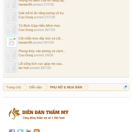
những ưu điểm của xe nâng tay...
hanatc89
posted
27/7/26
Giải mã bí ẩn năng lượng vũ trụ
Cuu Dung
posted
27/7/26
Tử Bình Giúp Hiểu Mình Hơn
Cuu Dung
posted
28/7/26
Cột chắn inox dây kéo và cột...
hanatc89
posted
29/7/26
Phong thủy văn phòng và cách...
Cuu Dung
posted
1/8/26
Lối sống tích cực giúp mẹ sau...
lan huê
posted
30/7/26
Trang chủ
Diễn đàn
PHỤ NỮ & MUA BÁN