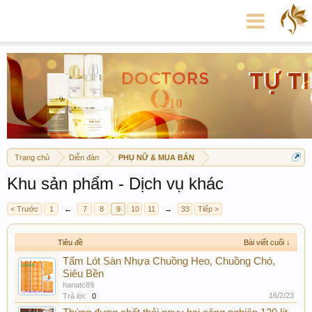
Trang chủ
Diễn đàn
PHỤ NỮ & MUA BÁN
Khu sản phẩm - Dịch vụ khác
< Trước
1
←
7
8
9
10
11
→
33
Tiếp >
Tiêu đề
Bài viết cuối ↓
Tấm Lót Sàn Nhựa Chuồng Heo, Chuồng Chó,
Siêu Bền
hanatc89
16/2/23
Trả lời:
0