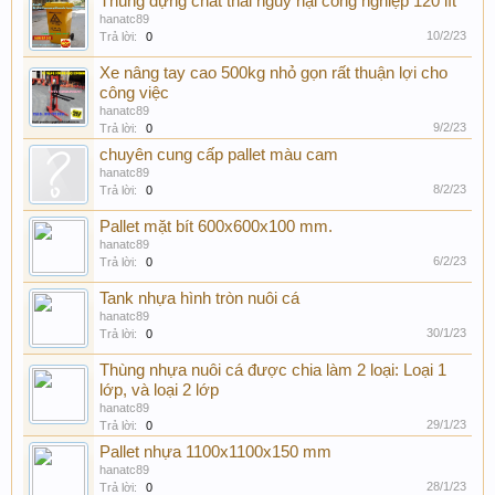
Thùng đựng chất thải nguy hại công nghiệp 120 lít
hanatc89
10/2/23
Trả lời:
0
Xe nâng tay cao 500kg nhỏ gọn rất thuận lợi cho
công việc
hanatc89
9/2/23
Trả lời:
0
chuyên cung cấp pallet màu cam
hanatc89
8/2/23
Trả lời:
0
Pallet mặt bít 600x600x100 mm.
hanatc89
6/2/23
Trả lời:
0
Tank nhựa hình tròn nuôi cá
hanatc89
30/1/23
Trả lời:
0
Thùng nhựa nuôi cá được chia làm 2 loại: Loại 1
lớp, và loại 2 lớp
hanatc89
29/1/23
Trả lời:
0
Pallet nhựa 1100x1100x150 mm
hanatc89
28/1/23
Trả lời:
0