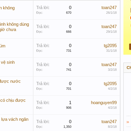
Trả lời:
0
toan247
n không
Đọc:
670
26/1/18
sinh không dùng
Trả lời:
0
toan247
giờ chưa
Đọc:
666
29/1/18
Trả lời:
0
tg2095
Kim
Đọc:
731
31/1/18
vệ sinh
Trả lời:
0
toan247
C
Đọc:
741
3/2/18
 được nước
Trả lời:
0
tg2095
Đọc:
701
4/2/18
có chịu được
Trả lời:
1
hoanguyen99
Đọc:
906
4/2/18
ọ lựa vách ngăn
Trả lời:
0
toan247
Đọc:
1,350
8/2/18