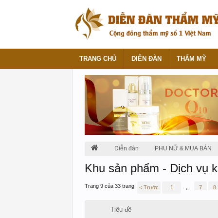
TRANG CHỦ
DIỄN ĐÀN
THẨM MỸ
Diễn đàn
PHỤ NỮ & MUA BÁN
Khu sản phẩm - Dịch vụ 
Trang 9 của 33 trang:
< Trước
1
7
8
←
Tiêu đề