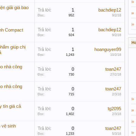
n giải giá bao
Trả lời:
1
bachdiep12
Đọc:
952
9/2/18
Trả lời:
1
bachdiep12
inh Compact
Đọc:
924
9/2/18
Hỏ
phẩm giúp chị
Trả lời:
1
hoanguyen99
ả
Đọc:
1,243
10/2/18
ho nhà công
Trả lời:
0
toan247
Đọc:
730
27/2/18
ho nhà công
Trả lời:
0
toan247
Đọc:
715
2/3/18
 tín giá cả
Trả lời:
0
tg2095
Đọc:
1,402
2/3/18
 vệ sinh
Trả lời:
0
toan247
Đọc:
1,233
5/3/18