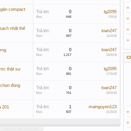
ngăn compact
Trả lời:
0
tg2095
Đọc:
646
7/3/18
sạch nhất thế
Trả lời:
0
toan247
Đọc:
697
11/3/18
Trả lời:
0
toan247
ượng
Đọc:
1,217
16/3/18
C
Trả lời:
0
tg2095
ớc thật sự
Đọc:
681
17/3/18
 chọn đúng
Trả lời:
0
toan247
Đọc:
701
20/3/18
Trả lời:
1
mainguyen123
à 201
Đọc:
837
21/3/18
Tùy chọn hiển thị chủ đề