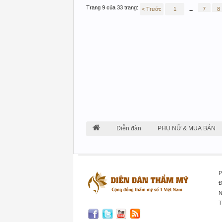
Trang 9 của 33 trang:
< Trước
1
7
8
←
Diễn đàn
PHỤ NỮ & MUA BÁN
P
Đ
N
T