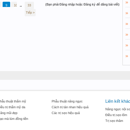
(Bạn phải Đăng nhập hoặc Đăng ký để đăng bài viết)
9
10
11
33
→
Tiếp >
Liên kết khá
hẫu thuật thẩm mỹ
Phẫu thuật nâng ngực
iều trị thẩm mỹ da
Cách trị tàn nhan hiệu quả
Nâng ngực nội so
âng mũi đẹp
Các trị sẹo hiệu quả
Điều trị sẹo lõm
ạo mà lúm đồng tiền
Trị sẹo thâm