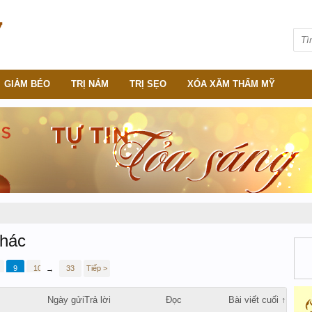
GIẢM BÉO
TRỊ NÁM
TRỊ SẸO
XÓA XĂM THẨM MỸ
khác
9
10
11
33
Tiếp >
→
Ngày gửi
Trả lời
Đọc
Bài viết cuối ↑