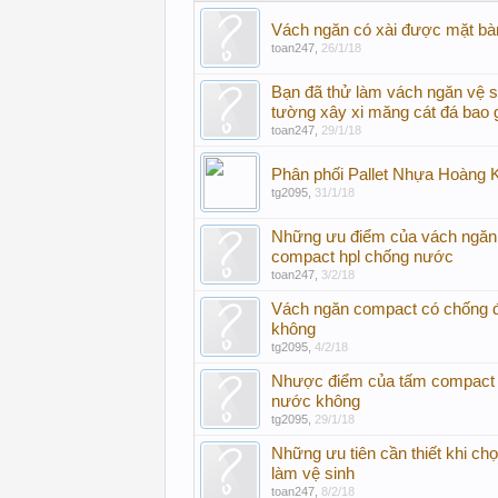
Vách ngăn có xài được mặt bà
toan247
,
26/1/18
Bạn đã thử làm vách ngăn vệ 
tường xây xi măng cát đá bao 
toan247
,
29/1/18
Phân phối Pallet Nhựa Hoàng 
tg2095
,
31/1/18
Những ưu điểm của vách ngăn 
compact hpl chống nước
toan247
,
3/2/18
Vách ngăn compact có chống
không
tg2095
,
4/2/18
Nhược điểm của tấm compact 
nước không
tg2095
,
29/1/18
Những ưu tiên cần thiết khi ch
làm vệ sinh
toan247
,
8/2/18