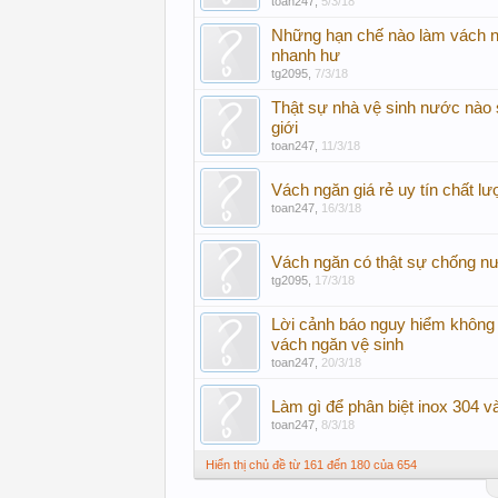
toan247
,
5/3/18
Những hạn chế nào làm vách 
nhanh hư
tg2095
,
7/3/18
Thật sự nhà vệ sinh nước nào 
giới
toan247
,
11/3/18
Vách ngăn giá rẻ uy tín chất l
toan247
,
16/3/18
Vách ngăn có thật sự chống nư
tg2095
,
17/3/18
Lời cảnh báo nguy hiểm không
vách ngăn vệ sinh
toan247
,
20/3/18
Làm gì để phân biệt inox 304 v
toan247
,
8/3/18
Hiển thị chủ đề từ 161 đến 180 của 654