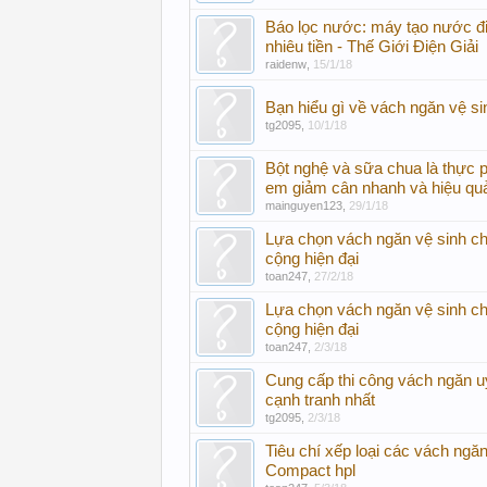
Báo lọc nước: máy tạo nước điệ
nhiêu tiền - Thế Giới Điện Giải
raidenw
,
15/1/18
Bạn hiểu gì về vách ngăn vệ s
tg2095
,
10/1/18
Bột nghệ và sữa chua là thực 
em giảm cân nhanh và hiệu qu
mainguyen123
,
29/1/18
Lựa chọn vách ngăn vệ sinh c
cộng hiện đại
toan247
,
27/2/18
Lựa chọn vách ngăn vệ sinh c
cộng hiện đại
toan247
,
2/3/18
Cung cấp thi công vách ngăn uy
cạnh tranh nhất
tg2095
,
2/3/18
Tiêu chí xếp loại các vách ngăn
Compact hpl