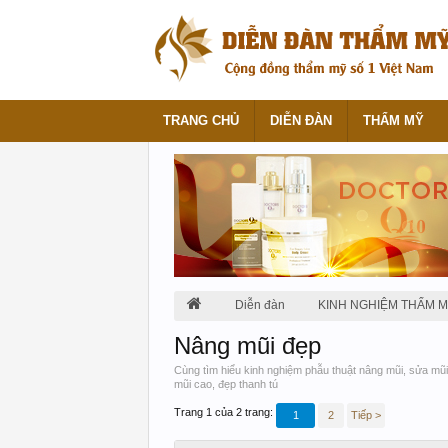
TRANG CHỦ
DIỄN ĐÀN
THẨM MỸ
Diễn đàn
KINH NGHIỆM THẨM 
Nâng mũi đẹp
Cùng tìm hiểu kinh nghiệm phẫu thuật nâng mũi, sửa mũi
mũi cao, đẹp thanh tú
Trang 1 của 2 trang:
1
2
Tiếp >