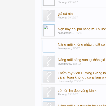
Phuong
,
29/12/17
giá cả ntn
Phuong
,
29/12/17
hiện nay chi phí nâng mũi s lin
hoangthong11
,
7/6/16
Nâng mũi không phẫu thuật có 
thammydep
,
9/5/17
Nâng mũi bằng sụn tự thân giá 
thammydep
,
10/5/17
Thẩm mỹ viện Hương Giang nân
và an toàn không , có ai làm ở
Hoa xoan dại
,
20/3/17
có nên lm đẹp vùng kín k
Phuong
,
23/12/17