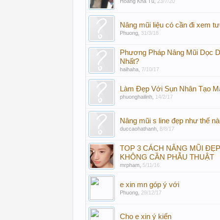
Hoàng Khả Tú
,
23/7/20
Nâng mũi liệu có cần đi xem t
Phuong
,
31/3/18
Phương Pháp Nâng Mũi Dọc D
Nhất?
haihaha
,
7/10/17
Làm Đẹp Với Sụn Nhân Tạo Ma
phuonghailinh
,
14/2/17
Nâng mũi s line đẹp như thế n
duccaohathanh
,
8/8/17
TOP 3 CÁCH NÂNG MŨI ĐẸP
KHÔNG CẦN PHẪU THUẬT
mrpham
,
5/11/16
e xin mn góp ý với
Phuong
,
29/12/17
Cho e xin ý kiến