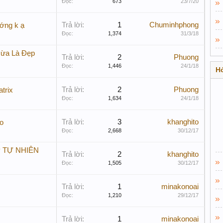
Đọc:
673
23/7/20
Trả lời:
1
Chuminhphong
ướng k ạ
Đọc:
1,374
31/3/18
ừa Là Đẹp
Trả lời:
2
Phuong
Đọc:
1,446
24/1/18
Hỏ
Trả lời:
2
Phuong
trix
Đọc:
1,634
24/1/18
Trả lời:
3
khanghito
ào
Đọc:
2,668
30/12/17
 TỰ NHIÊN
Trả lời:
2
khanghito
Đọc:
1,505
30/12/17
Trả lời:
1
minakonoai
Đọc:
1,210
29/12/17
Trả lời:
1
minakonoai