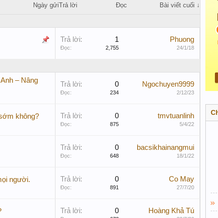
Ngày gửi
Trả lời
Đọc
Bài viết cuối ↓
Trả lời:
1
Phuong
Đọc:
2,755
24/1/18
 Anh – Nâng
Trả lời:
0
Ngochuyen9999
Đọc:
234
2/12/23
C
Trả lời:
0
tmvtuanlinh
 sớm không?
Đọc:
875
5/4/22
Trả lời:
0
bacsikhainangmui
Đọc:
648
18/1/22
Trả lời:
0
Co May
ọi người.
Đọc:
891
27/7/20
Trả lời:
0
Hoàng Khả Tú
?