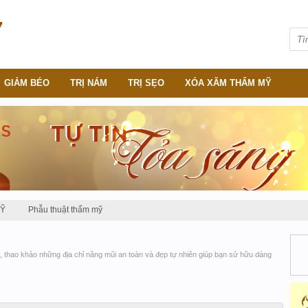
GIẢM BÉO
TRỊ NÁM
TRỊ SẸO
XÓA XĂM THẨM MỸ
MỸ
Phẫu thuật thẩm mỹ
, thao khảo những địa chỉ nâng mũi an toàn và đẹp tự nhiên giúp bạn sử hữu dáng