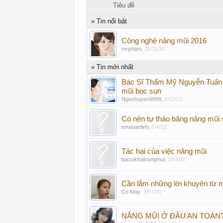
Tiêu đề
» Tin nổi bật
Công nghệ nâng mũi 2016
mrpham
,
26/11/16
» Tin mới nhất
Bác Sĩ Thẩm Mỹ Nguyễn Tuấn
mũi bọc sụn
Ngochuyen9999
,
2/12/23
Có nên tự tháo băng nâng mũi
tmvtuanlinh
,
5/4/22
Tác hại của việc nâng mũi
bacsikhainangmui
,
18/1/22
Cần lắm những lời khuyên từ m
Co May
,
27/7/20
NÂNG MŨI Ở ĐÂU AN TOÀN