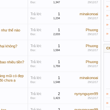
Đọc:
1,347
29/12/17
Trả lời:
1
minakonoai
Đọc:
1,234
29/12/17
Trả lời:
1
Phuong
e như thế nào
Đọc:
2,033
29/12/17
Trả lời:
1
Phuong
hại không?
C
Đọc:
1,594
29/12/17
Trả lời:
1
Phuong
bao nhiêu tiền?
Đọc:
1,759
29/12/17
g mũi có đẹp
Trả lời:
1
minakonoai
 đó chưa ạ
Đọc:
1,548
29/12/17
Trả lời:
2
nynynguyen99
Đọc:
1,423
25/12/17
Trả lời:
2
nynynguyen99