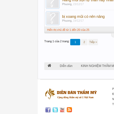
Nâng mũi sụn tự thân hay nhân
Phuong
,
23/12/17
bị xoang mũi có nên nâng
Phuong
,
19/12/17
Hiển thị chủ đề từ 1 đến 20 của 25
Trang 1 của 2 trang:
1
2
Tiếp >
Diễn đàn
KINH NGHIỆM THẨM 
P
Đ
N
T