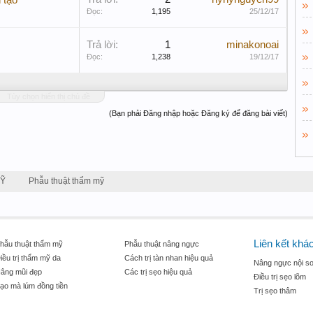
 tạo
Đọc:
1,195
25/12/17
Trả lời:
1
minakonoai
Đọc:
1,238
19/12/17
Tùy chọn hiển thị chủ đề
(Bạn phải Đăng nhập hoặc Đăng ký để đăng bài viết)
MỸ
Phẫu thuật thẩm mỹ
Liên kết khá
hẫu thuật thẩm mỹ
Phẫu thuật nâng ngực
iều trị thẩm mỹ da
Cách trị tàn nhan hiệu quả
Nâng ngực nội so
âng mũi đẹp
Các trị sẹo hiệu quả
Điều trị sẹo lõm
ạo mà lúm đồng tiền
Trị sẹo thâm