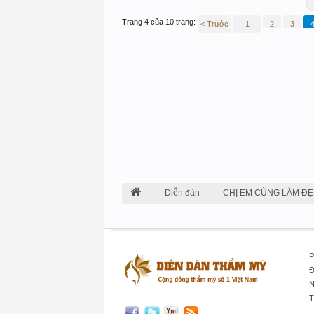
Trang 4 của 10 trang:
< Trước
1
2
3
Diễn đàn
CHỊ EM CÙNG LÀM ĐẸ
P
Đ
N
T