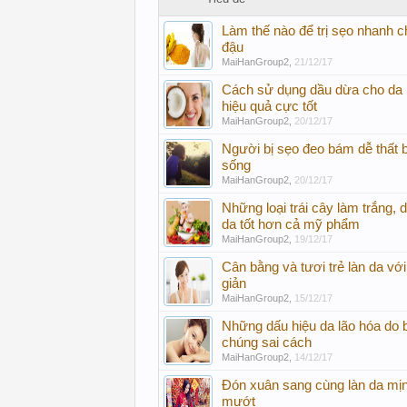
Làm thế nào để trị sẹo nhanh 
đậu
MaiHanGroup2
,
21/12/17
Cách sử dụng dầu dừa cho da 
hiệu quả cực tốt
MaiHanGroup2
,
20/12/17
Người bị sẹo đeo bám dễ thất b
sống
MaiHanGroup2
,
20/12/17
Những loại trái cây làm trắng
da tốt hơn cả mỹ phẩm
MaiHanGroup2
,
19/12/17
Cân bằng và tươi trẻ làn da với
giản
MaiHanGroup2
,
15/12/17
Những dấu hiệu da lão hóa do
chúng sai cách
MaiHanGroup2
,
14/12/17
Đón xuân sang cùng làn da mịn
mướt