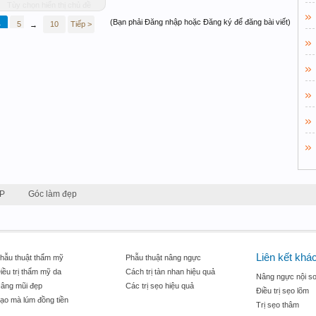
Tùy chọn hiển thị chủ đề
(Bạn phải Đăng nhập hoặc Đăng ký để đăng bài viết)
4
5
6
10
Tiếp >
→
P
Góc làm đẹp
Liên kết khá
hẫu thuật thẩm mỹ
Phẫu thuật nâng ngực
iều trị thẩm mỹ da
Cách trị tàn nhan hiệu quả
Nâng ngực nội so
âng mũi đẹp
Các trị sẹo hiệu quả
Điều trị sẹo lõm
ạo mà lúm đồng tiền
Trị sẹo thâm