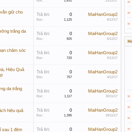
Đọc:
1,631
13/12/17
 vẫn giữ cho
Trả lời:
0
MaiHanGroup2
Đọc:
1,125
8/12/17
ưỡng trắng da
Trả lời:
0
MaiHanGroup2
Đọc:
925
6/12/17
Hỏ
 bạn chăm sóc
Trả lời:
0
MaiHanGroup2
Đọc:
720
5/12/17
hà, Hiệu Quả
Trả lời:
0
MaiHanGroup2
ệp
Đọc:
757
4/12/17
ng da trắng
Trả lời:
0
MaiHanGroup2
Đọc:
1,117
30/11/17
Trả lời:
0
MaiHanGroup2
ách hiệu quả
Đọc:
1,395
29/11/17
Trả lời:
0
MaiHanGroup2
hỉ sau 1 đêm