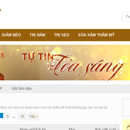
GIẢM BÉO
TRỊ NÁM
TRỊ SẸO
XÓA XĂM THẨM MỸ
P
Góc làm đẹp
hãng và cách sử dụng nước hoa mỹ phẩm tốt nhất không gây hại cho làn da
4
5
6
10
Tiếp >
→
Ngày gửi
Trả lời
Đọc
Bài viết cuối ↓