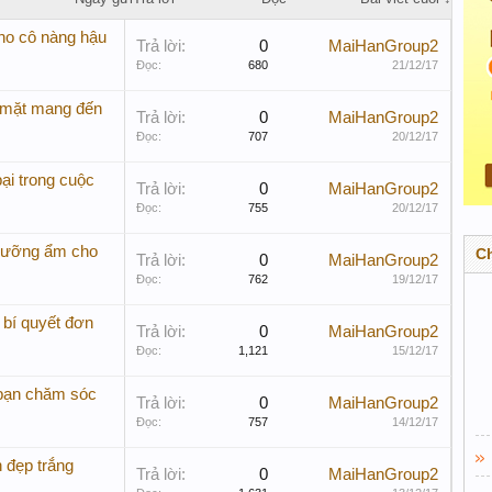
cho cô nàng hậu
Trả lời:
0
MaiHanGroup2
Đọc:
680
21/12/17
mặt mang đến
Trả lời:
0
MaiHanGroup2
Đọc:
707
20/12/17
ại trong cuộc
Trả lời:
0
MaiHanGroup2
Đọc:
755
20/12/17
, dưỡng ẩm cho
C
Trả lời:
0
MaiHanGroup2
Đọc:
762
19/12/17
 bí quyết đơn
Trả lời:
0
MaiHanGroup2
Đọc:
1,121
15/12/17
 bạn chăm sóc
Trả lời:
0
MaiHanGroup2
Đọc:
757
14/12/17
 đẹp trắng
Trả lời:
0
MaiHanGroup2