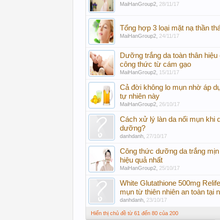
MaiHanGroup2
,
28/11/17
Tổng hợp 3 loại mặt nạ thần th
MaiHanGroup2
,
24/11/17
Dưỡng trắng da toàn thân hiệu 
công thức từ cám gạo
MaiHanGroup2
,
15/11/17
Cả đời không lo mụn nhờ áp d
tự nhiên này
MaiHanGroup2
,
26/10/17
Cách xử lý làn da nổi mụn khi
dưỡng?
danhdanh
,
27/10/17
Công thức dưỡng da trắng mịn 
hiệu quả nhất
MaiHanGroup2
,
25/10/17
White Glutathione 500mg Relife 
mụn từ thiên nhiên an toàn tại 
danhdanh
,
23/10/17
Hiển thị chủ đề từ 61 đến 80 của 200