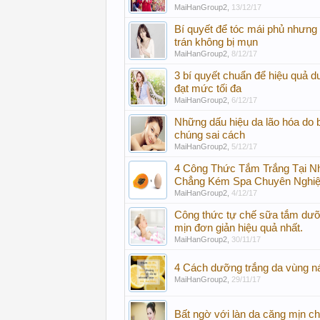
MaiHanGroup2
,
13/12/17
Bí quyết để tóc mái phủ nhưng
trán không bị mụn
MaiHanGroup2
,
8/12/17
3 bí quyết chuẩn để hiệu quả d
đạt mức tối đa
MaiHanGroup2
,
6/12/17
Những dấu hiệu da lão hóa do
chúng sai cách
MaiHanGroup2
,
5/12/17
4 Công Thức Tắm Trắng Tại N
Chẳng Kém Spa Chuyên Nghi
MaiHanGroup2
,
4/12/17
Công thức tự chế sữa tắm dưỡ
mịn đơn giản hiệu quả nhất.
MaiHanGroup2
,
30/11/17
4 Cách dưỡng trắng da vùng n
MaiHanGroup2
,
29/11/17
Bất ngờ với làn da căng mịn c