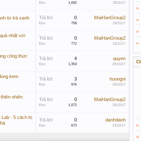
Đọc:
1,692
28/11/17
Trả lời:
0
MaiHanGroup2
ánh từ trà xanh
Đọc:
758
24/11/17
quả nhất với
Trả lời:
0
MaiHanGroup2
Đọc:
772
15/11/17
ụng công thức
Trả lời:
4
quyen
C
Đọc:
1,354
29/10/17
 dùng kem
Trả lời:
3
huongni
Đọc:
976
29/10/17
thiên nhiên
Trả lời:
0
MaiHanGroup2
Đọc:
1,072
25/10/17
Lab - 5 cách trị
Trả lời:
0
danhdanh
nhà
Đọc:
673
23/10/17