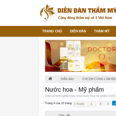
TRANG CHỦ
DIỄN ĐÀN
THẨM MỸ
Diễn đàn
CHỊ EM CÙNG LÀM ĐẸ
Nước hoa - Mỹ phẩm
Chia sẻ kinh nghiệm lưa chọn nước hoa mỹ phẩm chính 
Trang 4 của 10 trang:
< Trước
1
2
3
Tiêu đề