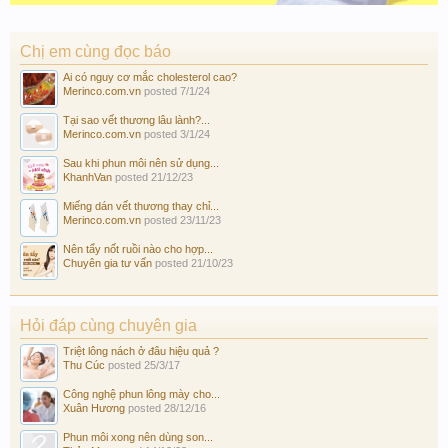
Chị em cùng đọc báo
Ai có nguy cơ mắc cholesterol cao?
Merinco.com.vn
posted
7/1/24
Tại sao vết thương lâu lành?...
Merinco.com.vn
posted
3/1/24
Sau khi phun môi nên sử dụng...
KhanhVan
posted
21/12/23
Miếng dán vết thương thay chỉ...
Merinco.com.vn
posted
23/11/23
Nên tẩy nốt ruồi nào cho hợp...
Chuyên gia tư vấn
posted
21/10/23
Hỏi đáp cùng chuyên gia
Triệt lông nách ở đâu hiệu quả ?
Thu Cúc
posted
25/3/17
Công nghệ phun lông mày cho...
Xuân Hương
posted
28/12/16
Phun môi xong nên dùng son...