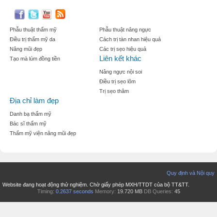
Phẫu thuật thẩm mỹ
Phẫu thuật nâng ngực
Điều trị thẩm mỹ da
Cách trị tàn nhan hiệu quả
Nâng mũi đẹp
Các trị sẹo hiệu quả
Liên kết khác
Tạo mà lúm đồng tiền
Nâng ngực nội soi
Điều trị sẹo lõm
Trị sẹo thâm
Địa chỉ làm đẹp
Danh bạ thẩm mỹ
Bác sĩ thẩm mỹ
Thẩm mỹ viện nâng mũi đẹp
Quy định và Nội quy
Website đang hoạt động thử nghiệm. Chờ giấy phép MXH/TTDT của bộ TT&TT.
Timing:
0.2637 seconds
Memory:
19.720 MB
DB Queries:
45