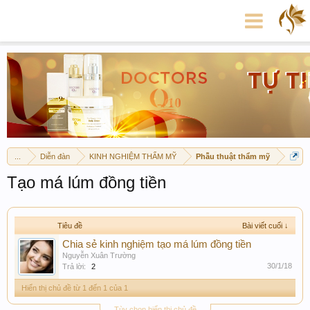
...
Diễn đàn
KINH NGHIỆM THẨM MỸ
Phẫu thuật thẩm mỹ
Tạo má lúm đồng tiền
Tiêu đề
Bài viết cuối ↓
Chia sẻ kinh nghiệm tạo má lúm đồng tiền
Nguyễn Xuân Trường
30/1/18
Trả lời:
2
Hiển thị chủ đề từ 1 đến 1 của 1
Tùy chọn hiển thị chủ đề