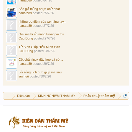
hanatc89
posted
6/7/26
Báo giá thùng nhựa chữ nhật...
hanatc89
posted
25/7/26
những ưu điểm của xe nâng tay...
hanatc89
posted
27/7/26
Giải mã bí ẩn năng lượng vũ trụ
Cuu Dung
posted
27/7/26
Tử Bình Giúp Hiểu Mình Hơn
Cuu Dung
posted
28/7/26
Cột chắn inox dây kéo và cột...
hanatc89
posted
29/7/26
Lối sống tích cực giúp mẹ sau...
lan huê
posted
30/7/26
...
Diễn đàn
KINH NGHIỆM THẨM MỸ
Phẫu thuật thẩm mỹ