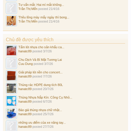
Tư vấn mắt: Hai mí mắt không...
Trần Thị Mến
posted
21/4/16
Thêu lông mày mấy ngày thì bong...
Trần Thị Mến
posted
21/4/16
Chủ đề được yêu thích
Tấm lót nhựa cho sân khấu ca...
hanatc89
posted
3/7/26
Chu Dịch Và Bí Mật Tương Lai
Cuu Dung
posted
3/7/26
Giải pháp lót nền cho concert...
hanatc89
posted
7/7/26
Thùng rác HDPE dung tích 80L
hanatc89
posted
20/7/26
Thùng Nhựa Nắp Kín: Công Cụ Nhỏ...
hanatc89
posted
6/7/26
Báo giá thùng nhựa chữ nhật...
hanatc89
posted
25/7/26
những ưu điểm của xe nâng tay...
hanatc89
posted
27/7/26