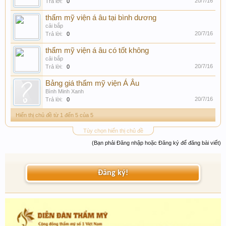
20/7/16
Trả lời:
0
thẩm mỹ viện á âu tại bình dương
cải bắp
20/7/16
Trả lời:
0
thẩm mỹ viện á âu có tốt không
cải bắp
20/7/16
Trả lời:
0
Bảng giá thẩm mỹ viện Á Âu
Bình Minh Xanh
20/7/16
Trả lời:
0
Hiển thị chủ đề từ 1 đến 5 của 5
Tùy chọn hiển thị chủ đề
(Bạn phải Đăng nhập hoặc Đăng ký để đăng bài viết)
Đăng ký!