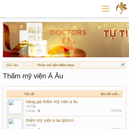
Diễn đàn
...
Thẩm mỹ viện Miền Nam
Thẩm mỹ viện Á Âu
Tiêu đề
Bài viết cuối ↓
bảng giá thẩm mỹ viện á âu
cải bắp
20/7/16
Trả lời:
0
thẩm mỹ viện á âu tphcm
cải bắp