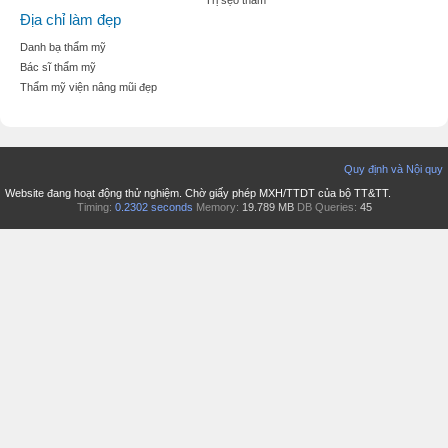
Trị sẹo thâm
Địa chỉ làm đẹp
Danh bạ thẩm mỹ
Bác sĩ thẩm mỹ
Thẩm mỹ viện nâng mũi đẹp
Quy định và Nội quy
Website đang hoạt động thử nghiệm. Chờ giấy phép MXH/TTDT của bộ TT&TT.
Timing:
0.2302 seconds
Memory:
19.789 MB
DB Queries:
45