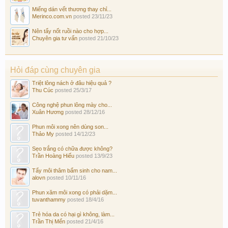
Miếng dán vết thương thay chỉ...
Merinco.com.vn
posted
23/11/23
Nên tẩy nốt ruồi nào cho hợp...
Chuyên gia tư vấn
posted
21/10/23
Hỏi đáp cùng chuyên gia
Triệt lông nách ở đâu hiệu quả ?
Thu Cúc
posted
25/3/17
Công nghệ phun lông mày cho...
Xuân Hương
posted
28/12/16
Phun môi xong nên dùng son...
Thảo My
posted
14/12/23
Sẹo trắng có chữa được không?
Trần Hoàng Hiếu
posted
13/9/23
Tẩy môi thâm bẩm sinh cho nam...
alovn
posted
10/11/16
Phun xăm môi xong có phải dặm...
tuvanthammy
posted
18/4/16
Trẻ hóa da có hại gì không, làm...
Trần Thị Mến
posted
21/4/16