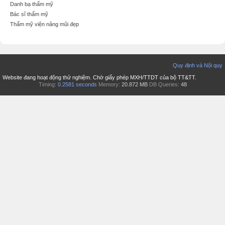
Danh bạ thẩm mỹ
Bác sĩ thẩm mỹ
Thẩm mỹ viện nâng mũi đẹp
Quy định và Nội quy
Website đang hoạt động thử nghiệm. Chờ giấy phép MXH/TTDT của bộ TT&TT.
Timing:
0.2581 seconds
Memory:
20.872 MB
DB Queries:
48