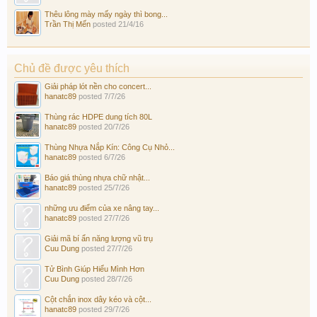
Thêu lông mày mấy ngày thì bong...
Trần Thị Mến
posted
21/4/16
Chủ đề được yêu thích
Giải pháp lót nền cho concert...
hanatc89
posted
7/7/26
Thùng rác HDPE dung tích 80L
hanatc89
posted
20/7/26
Thùng Nhựa Nắp Kín: Công Cụ Nhỏ...
hanatc89
posted
6/7/26
Báo giá thùng nhựa chữ nhật...
hanatc89
posted
25/7/26
những ưu điểm của xe nâng tay...
hanatc89
posted
27/7/26
Giải mã bí ẩn năng lượng vũ trụ
Cuu Dung
posted
27/7/26
Tử Bình Giúp Hiểu Mình Hơn
Cuu Dung
posted
28/7/26
Cột chắn inox dây kéo và cột...
hanatc89
posted
29/7/26