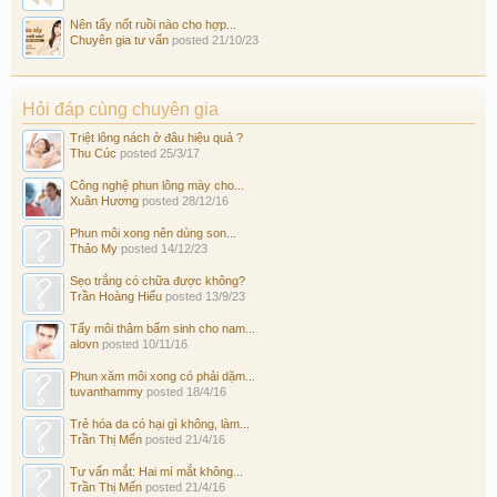
Nên tẩy nốt ruồi nào cho hợp...
Chuyên gia tư vấn
posted
21/10/23
Hỏi đáp cùng chuyên gia
Triệt lông nách ở đâu hiệu quả ?
Thu Cúc
posted
25/3/17
Công nghệ phun lông mày cho...
Xuân Hương
posted
28/12/16
Phun môi xong nên dùng son...
Thảo My
posted
14/12/23
Sẹo trắng có chữa được không?
Trần Hoàng Hiếu
posted
13/9/23
Tẩy môi thâm bẩm sinh cho nam...
alovn
posted
10/11/16
Phun xăm môi xong có phải dặm...
tuvanthammy
posted
18/4/16
Trẻ hóa da có hại gì không, làm...
Trần Thị Mến
posted
21/4/16
Tư vấn mắt: Hai mí mắt không...
Trần Thị Mến
posted
21/4/16