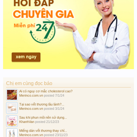
Chị em cùng đọc báo
Ai có nguy cơ mắc cholesterol cao?
Merinco.com.vn
posted
7/1/24
Tại sao vết thương lâu lành?...
Merinco.com.vn
posted
3/1/24
Sau khi phun môi nên sử dụng...
KhanhVan
posted
21/12/23
Miếng dán vết thương thay chỉ...
Merinco.com.vn
posted
23/11/23