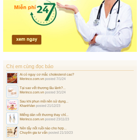
Chị em cùng đọc báo
Ai có nguy cơ mắc cholesterol cao?
Merinco.com.vn
posted
7/1/24
Tại sao vết thương lâu lành?...
Merinco.com.vn
posted
3/1/24
Sau khi phun môi nên sử dụng...
KhanhVan
posted
21/12/23
Miếng dán vết thương thay chỉ...
Merinco.com.vn
posted
23/11/23
Nên tẩy nốt ruồi nào cho hợp...
Chuyên gia tư vấn
posted
21/10/23