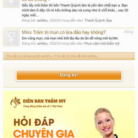
Nếu tẩy môi thâm thì bên Thanh Quỳnh làm là yên tâm nhất bạn a. Bạn
mình làm ở đây rôi nó kêu không đau và sưng như ở chỗ khác , sau 30
ngày môi...
Đăng bởi:
anhthu
,
16/6/18
trong diễn đàn:
Thanh Quỳnh Spa
Miss Trâm trị mụn có lừa đảo hay không?
Đăng
Em cũng mụn, mà mụn nhỏ thôi lâu lâu do ăn đồ nóng mới bị.hihi.
Đăng bởi:
anhthu
,
29/3/18
trong diễn đàn:
Phun xăm môi thẩm mỹ
Tìm tất cả nội dung bởi anhthu
Tìm tất cả chủ đề bởi anhthu
Đăng ký!