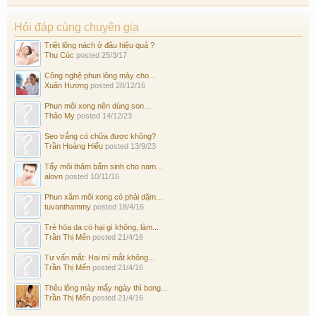
Hỏi đáp cùng chuyên gia
Triệt lông nách ở đâu hiệu quả ?
Thu Cúc
posted
25/3/17
Công nghệ phun lông mày cho...
Xuân Hương
posted
28/12/16
Phun môi xong nên dùng son...
Thảo My
posted
14/12/23
Sẹo trắng có chữa được không?
Trần Hoàng Hiếu
posted
13/9/23
Tẩy môi thâm bẩm sinh cho nam...
alovn
posted
10/11/16
Phun xăm môi xong có phải dặm...
tuvanthammy
posted
18/4/16
Trẻ hóa da có hại gì không, làm...
Trần Thị Mến
posted
21/4/16
Tư vấn mắt: Hai mí mắt không...
Trần Thị Mến
posted
21/4/16
Thêu lông mày mấy ngày thì bong...
Trần Thị Mến
posted
21/4/16