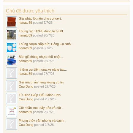
Chủ đề được yêu thích
Giải pháp lót nền cho concert...
hanatc89
posted
7/7/26
Thùng rác HDPE dung tích 80L
hanatc89
posted
20/7/26
Thùng Nhựa Nắp Kín: Công Cụ Nhỏ...
hanatc89
posted
6/7/26
Báo giá thùng nhựa chữ nhật...
hanatc89
posted
25/7/26
những ưu điểm của xe nâng tay...
hanatc89
posted
27/7/26
Giải mã bí ẩn năng lượng vũ trụ
Cuu Dung
posted
27/7/26
Tử Bình Giúp Hiểu Mình Hơn
Cuu Dung
posted
28/7/26
Cột chắn inox dây kéo và cột...
hanatc89
posted
29/7/26
Phong thủy văn phòng và cách...
Cuu Dung
posted
1/8/26