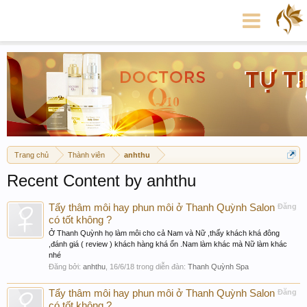
Trang chủ
Thành viên
anhthu
Recent Content by anhthu
Tẩy thâm môi hay phun môi ở Thanh Quỳnh Salon
Đăng
có tốt không ?
Ở Thanh Quỳnh họ làm môi cho cả Nam và Nữ ,thấy khách khá đông
,đánh giá ( review ) khách hàng khá ổn .Nam làm khác mà Nữ làm khác
nhé
Đăng bởi:
anhthu
,
16/6/18
trong diễn đàn:
Thanh Quỳnh Spa
Tẩy thâm môi hay phun môi ở Thanh Quỳnh Salon
Đăng
có tốt không ?