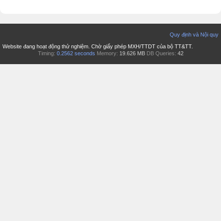
Quy định và Nội quy
Website đang hoạt động thử nghiệm. Chờ giấy phép MXH/TTDT của bộ TT&TT.
Timing:
0.2562 seconds
Memory:
19.626 MB
DB Queries:
42