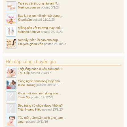
Tại sao vết thương lâu lành?...
Merinco.com.vn
posted
3/1/24
Sau khi phun môi nên sử dụng...
KhanhVan
posted
21/12/23
Miếng dán vết thương thay chỉ...
Merinco.com.vn
posted
23/11/23
Nên tẩy nốt ruồi nào cho hợp...
Chuyên gia tư vấn
posted
21/10/23
Hỏi đáp cùng chuyên gia
Triệt lông nách ở đâu hiệu quả ?
Thu Cúc
posted
25/3/17
Công nghệ phun lông mày cho...
Xuân Hương
posted
28/12/16
Phun môi xong nên dùng son...
Thảo My
posted
14/12/23
Sẹo trắng có chữa được không?
Trần Hoàng Hiếu
posted
13/9/23
Tẩy môi thâm bẩm sinh cho nam...
alovn
posted
10/11/16