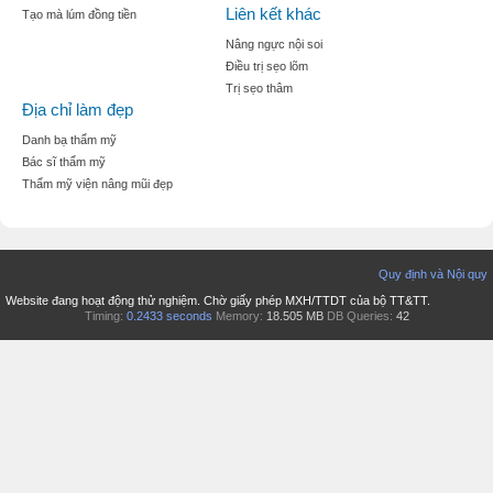
Liên kết khác
Tạo mà lúm đồng tiền
Nâng ngực nội soi
Điều trị sẹo lõm
Trị sẹo thâm
Địa chỉ làm đẹp
Danh bạ thẩm mỹ
Bác sĩ thẩm mỹ
Thẩm mỹ viện nâng mũi đẹp
Quy định và Nội quy
Website đang hoạt động thử nghiệm. Chờ giấy phép MXH/TTDT của bộ TT&TT.
Timing:
0.2433 seconds
Memory:
18.505 MB
DB Queries:
42