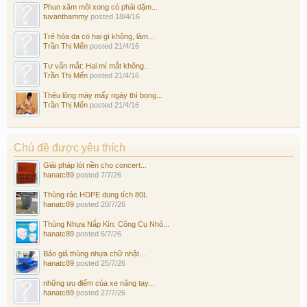
Phun xăm môi xong có phải dặm...
tuvanthammy
posted
18/4/16
Trẻ hóa da có hại gì không, làm...
Trần Thị Mến
posted
21/4/16
Tư vấn mắt: Hai mí mắt không...
Trần Thị Mến
posted
21/4/16
Thêu lông mày mấy ngày thì bong...
Trần Thị Mến
posted
21/4/16
Chủ đề được yêu thích
Giải pháp lót nền cho concert...
hanatc89
posted
7/7/26
Thùng rác HDPE dung tích 80L
hanatc89
posted
20/7/26
Thùng Nhựa Nắp Kín: Công Cụ Nhỏ...
hanatc89
posted
6/7/26
Báo giá thùng nhựa chữ nhật...
hanatc89
posted
25/7/26
những ưu điểm của xe nâng tay...
hanatc89
posted
27/7/26