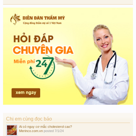
Chị em cùng đọc báo
Ai có nguy cơ mắc cholesterol cao?
Merinco.com.vn
posted
7/1/24