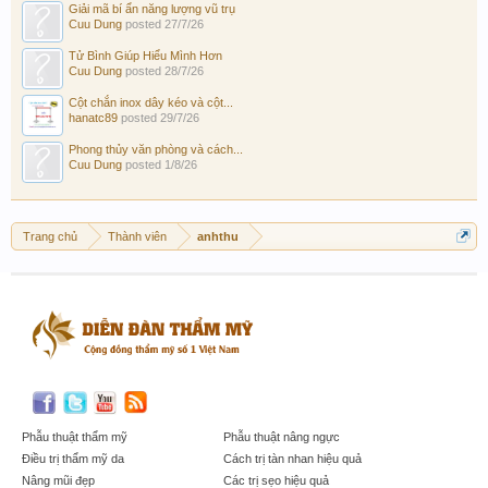
Giải mã bí ẩn năng lượng vũ trụ
Cuu Dung
posted
27/7/26
Tử Bình Giúp Hiểu Mình Hơn
Cuu Dung
posted
28/7/26
Cột chắn inox dây kéo và cột...
hanatc89
posted
29/7/26
Phong thủy văn phòng và cách...
Cuu Dung
posted
1/8/26
Trang chủ
Thành viên
anhthu
Phẫu thuật thẩm mỹ
Phẫu thuật nâng ngực
Điều trị thẩm mỹ da
Cách trị tàn nhan hiệu quả
Nâng mũi đẹp
Các trị sẹo hiệu quả