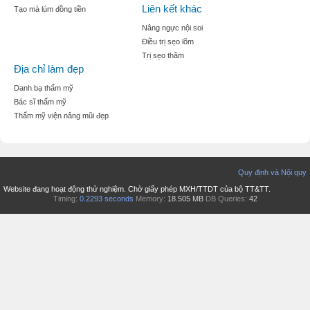
Liên kết khác
Tạo mà lúm đồng tiền
Nâng ngực nội soi
Điều trị sẹo lõm
Trị sẹo thâm
Địa chỉ làm đẹp
Danh bạ thẩm mỹ
Bác sĩ thẩm mỹ
Thẩm mỹ viện nâng mũi đẹp
Quy định và Nội quy
Website đang hoạt động thử nghiệm. Chờ giấy phép MXH/TTDT của bộ TT&TT.
Timing:
0.2293 seconds
Memory:
18.505 MB
DB Queries:
42