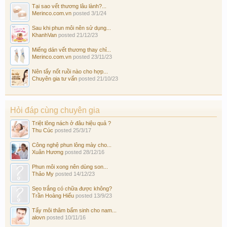
Tại sao vết thương lâu lành?...
Merinco.com.vn
posted
3/1/24
Sau khi phun môi nên sử dụng...
KhanhVan
posted
21/12/23
Miếng dán vết thương thay chỉ...
Merinco.com.vn
posted
23/11/23
Nên tẩy nốt ruồi nào cho hợp...
Chuyên gia tư vấn
posted
21/10/23
Hỏi đáp cùng chuyên gia
Triệt lông nách ở đâu hiệu quả ?
Thu Cúc
posted
25/3/17
Công nghệ phun lông mày cho...
Xuân Hương
posted
28/12/16
Phun môi xong nên dùng son...
Thảo My
posted
14/12/23
Sẹo trắng có chữa được không?
Trần Hoàng Hiếu
posted
13/9/23
Tẩy môi thâm bẩm sinh cho nam...
alovn
posted
10/11/16