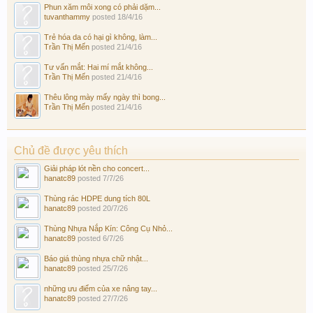
Phun xăm môi xong có phải dặm...
tuvanthammy
posted
18/4/16
Trẻ hóa da có hại gì không, làm...
Trần Thị Mến
posted
21/4/16
Tư vấn mắt: Hai mí mắt không...
Trần Thị Mến
posted
21/4/16
Thêu lông mày mấy ngày thì bong...
Trần Thị Mến
posted
21/4/16
Chủ đề được yêu thích
Giải pháp lót nền cho concert...
hanatc89
posted
7/7/26
Thùng rác HDPE dung tích 80L
hanatc89
posted
20/7/26
Thùng Nhựa Nắp Kín: Công Cụ Nhỏ...
hanatc89
posted
6/7/26
Báo giá thùng nhựa chữ nhật...
hanatc89
posted
25/7/26
những ưu điểm của xe nâng tay...
hanatc89
posted
27/7/26