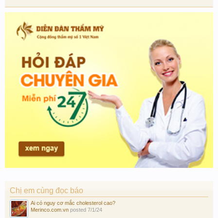
Chị em cùng đọc báo
Ai có nguy cơ mắc cholesterol cao?
Merinco.com.vn
posted
7/1/24