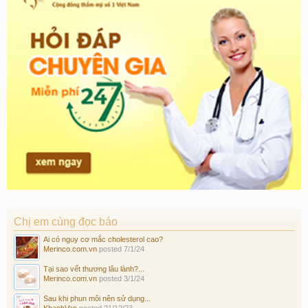
Chị em cùng đọc báo
Ai có nguy cơ mắc cholesterol cao?
Merinco.com.vn
posted
7/1/24
Tại sao vết thương lâu lành?...
Merinco.com.vn
posted
3/1/24
Sau khi phun môi nên sử dụng...
KhanhVan
posted
21/12/23