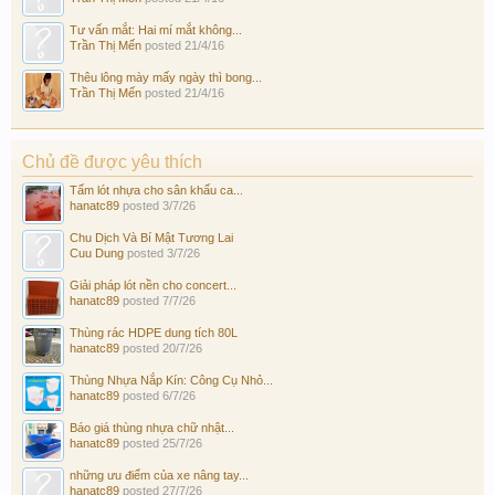
Tư vấn mắt: Hai mí mắt không...
Trần Thị Mến
posted
21/4/16
Thêu lông mày mấy ngày thì bong...
Trần Thị Mến
posted
21/4/16
Chủ đề được yêu thích
Tấm lót nhựa cho sân khấu ca...
hanatc89
posted
3/7/26
Chu Dịch Và Bí Mật Tương Lai
Cuu Dung
posted
3/7/26
Giải pháp lót nền cho concert...
hanatc89
posted
7/7/26
Thùng rác HDPE dung tích 80L
hanatc89
posted
20/7/26
Thùng Nhựa Nắp Kín: Công Cụ Nhỏ...
hanatc89
posted
6/7/26
Báo giá thùng nhựa chữ nhật...
hanatc89
posted
25/7/26
những ưu điểm của xe nâng tay...
hanatc89
posted
27/7/26