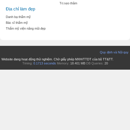
Trị sẹo thâm
Địa chỉ làm đẹp
Danh bạ thẩm mỹ
Bác sĩ thẩm mỹ
Thẩm mỹ viện nâng mũi đẹp
Quy định và Nội quy
Website đang hoạt động thử nghiệm. Chờ giấy phép MXH/TTDT của bộ TT&TT.
Timing:
0.1713 seconds
Memory:
18.401 MB
DB Queries:
20