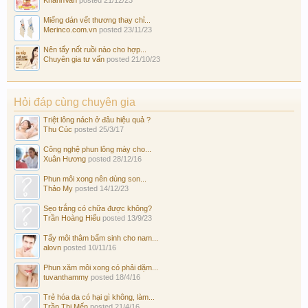
Miếng dán vết thương thay chỉ...
Merinco.com.vn
posted
23/11/23
Nên tẩy nốt ruồi nào cho hợp...
Chuyên gia tư vấn
posted
21/10/23
Hỏi đáp cùng chuyên gia
Triệt lông nách ở đâu hiệu quả ?
Thu Cúc
posted
25/3/17
Công nghệ phun lông mày cho...
Xuân Hương
posted
28/12/16
Phun môi xong nên dùng son...
Thảo My
posted
14/12/23
Sẹo trắng có chữa được không?
Trần Hoàng Hiếu
posted
13/9/23
Tẩy môi thâm bẩm sinh cho nam...
alovn
posted
10/11/16
Phun xăm môi xong có phải dặm...
tuvanthammy
posted
18/4/16
Trẻ hóa da có hại gì không, làm...
Trần Thị Mến
posted
21/4/16