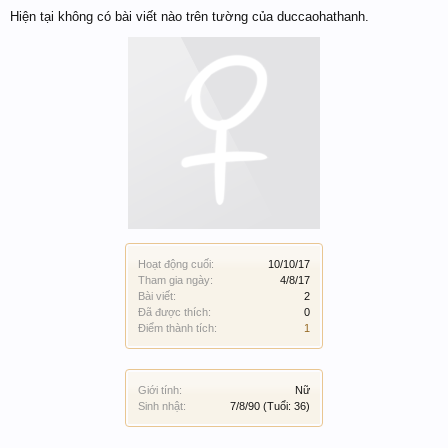
Hiện tại không có bài viết nào trên tường của duccaohathanh.
Hoạt động cuối:
10/10/17
Tham gia ngày:
4/8/17
Bài viết:
2
Đã được thích:
0
Điểm thành tích:
1
Giới tính:
Nữ
Sinh nhật:
7/8/90
(Tuổi: 36)