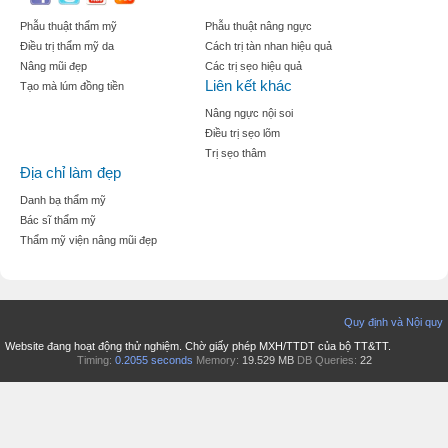
Phẫu thuật thẩm mỹ
Phẫu thuật nâng ngực
Điều trị thẩm mỹ da
Cách trị tàn nhan hiệu quả
Nâng mũi đẹp
Các trị sẹo hiệu quả
Liên kết khác
Tạo mà lúm đồng tiền
Nâng ngực nội soi
Điều trị sẹo lõm
Trị sẹo thâm
Địa chỉ làm đẹp
Danh bạ thẩm mỹ
Bác sĩ thẩm mỹ
Thẩm mỹ viện nâng mũi đẹp
Quy định và Nội quy
Website đang hoạt động thử nghiệm. Chờ giấy phép MXH/TTDT của bộ TT&TT.
Timing:
0.2055 seconds
Memory:
19.529 MB
DB Queries:
22