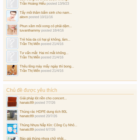
Trần Hoàng Hiếu
posted
13/9/23
Tẩy môi thâm bẩm sinh cho nam...
alovn
posted
10/11/16
Phun xăm môi xong có phải dặm...
tuvanthammy
posted
18/4/16
Trẻ hóa da có hại gì không, làm...
Trần Thị Mến
posted
21/4/16
Tư vấn mắt: Hai mí mắt không...
Trần Thị Mến
posted
21/4/16
Thêu lông mày mấy ngày thì bong...
Trần Thị Mến
posted
21/4/16
Chủ đề được yêu thích
Giải pháp lót nền cho concert...
hanatc89
posted
7/7/26
Thùng rác HDPE dung tích 80L
hanatc89
posted
20/7/26
Thùng Nhựa Nắp Kín: Công Cụ Nhỏ...
hanatc89
posted
6/7/26
Báo giá thùng nhựa chữ nhật...