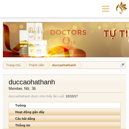
Trang chủ
Thành viên
duccaohathanh
duccaohathanh
Member
, Nữ, 36
duccaohathanh được nhìn thấy lần cuối:
10/10/17
Tường
Hoạt động gần đây
Các bài đăng
Thông tin