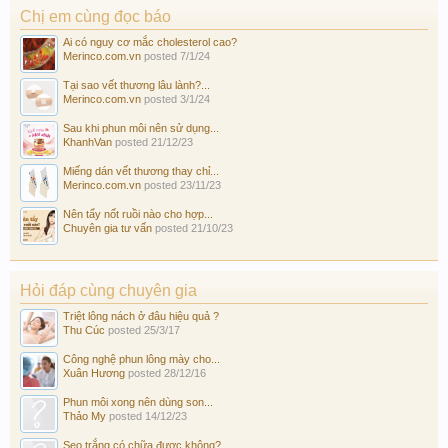
Chị em cùng đọc báo
Ai có nguy cơ mắc cholesterol cao?
Merinco.com.vn
posted
7/1/24
Tại sao vết thương lâu lành?...
Merinco.com.vn
posted
3/1/24
Sau khi phun môi nên sử dụng...
KhanhVan
posted
21/12/23
Miếng dán vết thương thay chỉ...
Merinco.com.vn
posted
23/11/23
Nên tẩy nốt ruồi nào cho hợp...
Chuyên gia tư vấn
posted
21/10/23
Hỏi đáp cùng chuyên gia
Triệt lông nách ở đâu hiệu quả ?
Thu Cúc
posted
25/3/17
Công nghệ phun lông mày cho...
Xuân Hương
posted
28/12/16
Phun môi xong nên dùng son...
Thảo My
posted
14/12/23
Sẹo trắng có chữa được không?