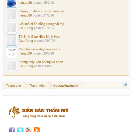
hanatc89
posted
25/7/26
những ưu điểm của xe nâng tay...
hanatc89
posted
27/7/26
Giải mã bí ẩn năng lượng vũ trụ
Cuu Dung
posted
27/7/26
Tử Bình Giúp Hiểu Mình Hơn
Cuu Dung
posted
28/7/26
Cột chắn inox dây kéo và cột...
hanatc89
posted
29/7/26
Phong thủy văn phòng và cách...
Cuu Dung
posted
1/8/26
Trang chủ
Thành viên
duccaohathanh