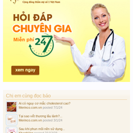
Chị em cùng đọc báo
Ai có nguy cơ mắc cholesterol cao?
Merinco.com.vn
posted
7/1/24
Tại sao vết thương lâu lành?...
Merinco.com.vn
posted
3/1/24
Sau khi phun môi nên sử dụng...
KhanhVan
posted
21/12/23