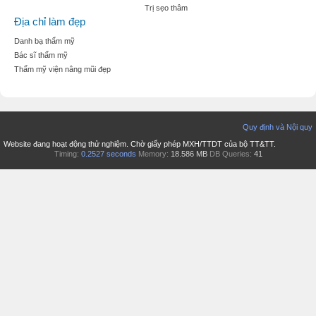
Trị sẹo thâm
Địa chỉ làm đẹp
Danh bạ thẩm mỹ
Bác sĩ thẩm mỹ
Thẩm mỹ viện nâng mũi đẹp
Quy định và Nội quy
Website đang hoạt động thử nghiệm. Chờ giấy phép MXH/TTDT của bộ TT&TT.
Timing:
0.2527 seconds
Memory:
18.586 MB
DB Queries:
41