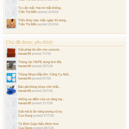
Tư vấn mắt: Hai mí mắt không...
Trần Thị Mến
posted
21/4/16
Thêu lông mày mấy ngày thì bong...
Trần Thị Mến
posted
21/4/16
Chủ đề được yêu thích
Giải pháp lót nền cho concert...
hanatc89
posted
7/7/26
Thùng rác HDPE dung tích 80L
hanatc89
posted
20/7/26
Thùng Nhựa Nắp Kín: Công Cụ Nhỏ...
hanatc89
posted
6/7/26
Báo giá thùng nhựa chữ nhật...
hanatc89
posted
25/7/26
những ưu điểm của xe nâng tay...
hanatc89
posted
27/7/26
Giải mã bí ẩn năng lượng vũ trụ
Cuu Dung
posted
27/7/26
Tử Bình Giúp Hiểu Mình Hơn
Cuu Dung
posted
28/7/26