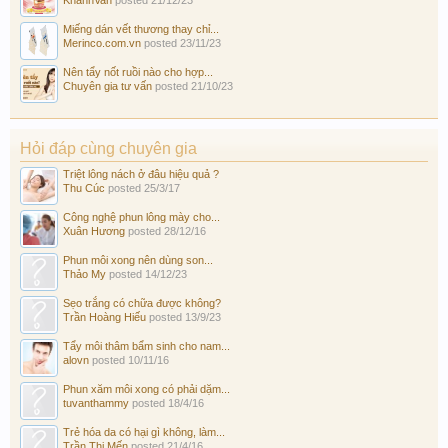
Miếng dán vết thương thay chỉ...
Merinco.com.vn
posted
23/11/23
Nên tẩy nốt ruồi nào cho hợp...
Chuyên gia tư vấn
posted
21/10/23
Hỏi đáp cùng chuyên gia
Triệt lông nách ở đâu hiệu quả ?
Thu Cúc
posted
25/3/17
Công nghệ phun lông mày cho...
Xuân Hương
posted
28/12/16
Phun môi xong nên dùng son...
Thảo My
posted
14/12/23
Sẹo trắng có chữa được không?
Trần Hoàng Hiếu
posted
13/9/23
Tẩy môi thâm bẩm sinh cho nam...
alovn
posted
10/11/16
Phun xăm môi xong có phải dặm...
tuvanthammy
posted
18/4/16
Trẻ hóa da có hại gì không, làm...
Trần Thị Mến
posted
21/4/16