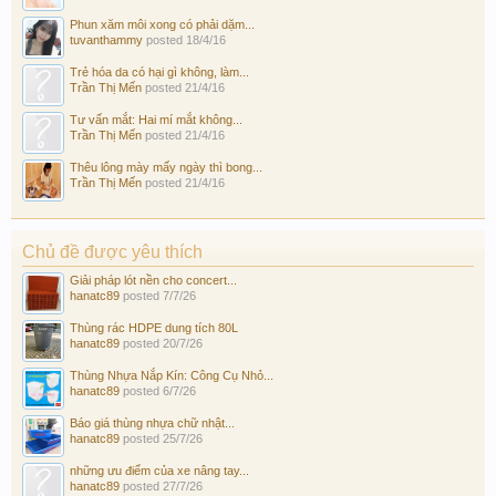
Phun xăm môi xong có phải dặm...
tuvanthammy
posted
18/4/16
Trẻ hóa da có hại gì không, làm...
Trần Thị Mến
posted
21/4/16
Tư vấn mắt: Hai mí mắt không...
Trần Thị Mến
posted
21/4/16
Thêu lông mày mấy ngày thì bong...
Trần Thị Mến
posted
21/4/16
Chủ đề được yêu thích
Giải pháp lót nền cho concert...
hanatc89
posted
7/7/26
Thùng rác HDPE dung tích 80L
hanatc89
posted
20/7/26
Thùng Nhựa Nắp Kín: Công Cụ Nhỏ...
hanatc89
posted
6/7/26
Báo giá thùng nhựa chữ nhật...
hanatc89
posted
25/7/26
những ưu điểm của xe nâng tay...
hanatc89
posted
27/7/26