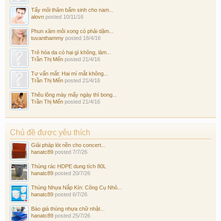
Tẩy môi thâm bẩm sinh cho nam...
alovn
posted
10/11/16
Phun xăm môi xong có phải dặm...
tuvanthammy
posted
18/4/16
Trẻ hóa da có hại gì không, làm...
Trần Thị Mến
posted
21/4/16
Tư vấn mắt: Hai mí mắt không...
Trần Thị Mến
posted
21/4/16
Thêu lông mày mấy ngày thì bong...
Trần Thị Mến
posted
21/4/16
Chủ đề được yêu thích
Giải pháp lót nền cho concert...
hanatc89
posted
7/7/26
Thùng rác HDPE dung tích 80L
hanatc89
posted
20/7/26
Thùng Nhựa Nắp Kín: Công Cụ Nhỏ...
hanatc89
posted
6/7/26
Báo giá thùng nhựa chữ nhật...
hanatc89
posted
25/7/26