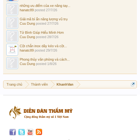
những ưu điểm của xe nâng tay...
hanatc89
posted
27/7/26
Giải mã bí ẩn năng lượng vũ trụ
Cuu Dung
posted
27/7/26
Tử Bình Giúp Hiểu Mình Hơn
Cuu Dung
posted
28/7/26
Cột chắn inox dây kéo và cột...
hanatc89
posted
29/7/26
Phong thủy văn phòng và cách...
Cuu Dung
posted
1/8/26
Trang chủ
Thành viên
KhanhVan