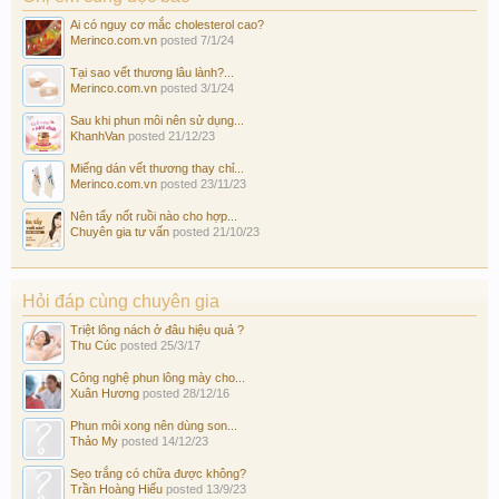
Ai có nguy cơ mắc cholesterol cao?
Merinco.com.vn
posted
7/1/24
Tại sao vết thương lâu lành?...
Merinco.com.vn
posted
3/1/24
Sau khi phun môi nên sử dụng...
KhanhVan
posted
21/12/23
Miếng dán vết thương thay chỉ...
Merinco.com.vn
posted
23/11/23
Nên tẩy nốt ruồi nào cho hợp...
Chuyên gia tư vấn
posted
21/10/23
Hỏi đáp cùng chuyên gia
Triệt lông nách ở đâu hiệu quả ?
Thu Cúc
posted
25/3/17
Công nghệ phun lông mày cho...
Xuân Hương
posted
28/12/16
Phun môi xong nên dùng son...
Thảo My
posted
14/12/23
Sẹo trắng có chữa được không?
Trần Hoàng Hiếu
posted
13/9/23