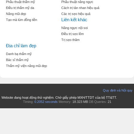
Phẫu thuật thẩm mỹ
Phẫu thuật nâng ngực
Điều trị thẩm mỹ da
Cách trị tàn nhan hiệu quả
Nâng mũi đẹp
Các trị sẹo hiệu quả
Liên kết khác
Tạo mà lúm đồng tiền
Nâng ngực nội soi
Điều trị sẹo lõm
Trị sẹo thâm
Địa chỉ làm đẹp
Danh bạ thẩm mỹ
Bác sĩ thẩm mỹ
Thẩm mỹ viện nâng mũi đẹp
Quy định và Nội quy
Website đang hoạt động thử nghiệm. Chờ giấy phép MXH/TTDT của bộ TT&TT.
Timing:
0.2052 seconds
Memory:
18.323 MB
DB Queries:
21