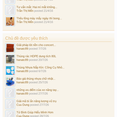
Tư vấn mắt: Hai mí mắt không...
Trần Thị Mến
posted
21/4/16
Thêu lông mày mấy ngày thì bong...
Trần Thị Mến
posted
21/4/16
Chủ đề được yêu thích
Giải pháp lót nền cho concert...
hanatc89
posted
7/7/26
Thùng rác HDPE dung tích 80L
hanatc89
posted
20/7/26
Thùng Nhựa Nắp Kín: Công Cụ Nhỏ...
hanatc89
posted
6/7/26
Báo giá thùng nhựa chữ nhật...
hanatc89
posted
25/7/26
những ưu điểm của xe nâng tay...
hanatc89
posted
27/7/26
Giải mã bí ẩn năng lượng vũ trụ
Cuu Dung
posted
27/7/26
Tử Bình Giúp Hiểu Mình Hơn
Cuu Dung
posted
28/7/26