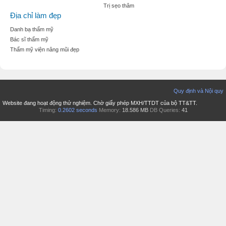
Trị sẹo thâm
Địa chỉ làm đẹp
Danh bạ thẩm mỹ
Bác sĩ thẩm mỹ
Thẩm mỹ viện nâng mũi đẹp
Quy định và Nội quy
Website đang hoạt động thử nghiệm. Chờ giấy phép MXH/TTDT của bộ TT&TT.
Timing:
0.2602 seconds
Memory:
18.586 MB
DB Queries:
41