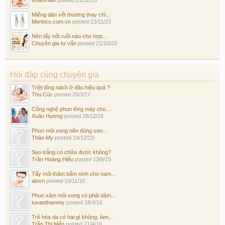
Miếng dán vết thương thay chỉ...
Merinco.com.vn
posted
23/11/23
Nên tẩy nốt ruồi nào cho hợp...
Chuyên gia tư vấn
posted
21/10/23
Hỏi đáp cùng chuyên gia
Triệt lông nách ở đâu hiệu quả ?
Thu Cúc
posted
25/3/17
Công nghệ phun lông mày cho...
Xuân Hương
posted
28/12/16
Phun môi xong nên dùng son...
Thảo My
posted
14/12/23
Sẹo trắng có chữa được không?
Trần Hoàng Hiếu
posted
13/9/23
Tẩy môi thâm bẩm sinh cho nam...
alovn
posted
10/11/16
Phun xăm môi xong có phải dặm...
tuvanthammy
posted
18/4/16
Trẻ hóa da có hại gì không, làm...
Trần Thị Mến
posted
21/4/16