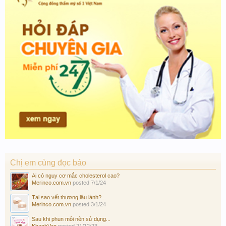
Chị em cùng đọc báo
Ai có nguy cơ mắc cholesterol cao?
Merinco.com.vn
posted
7/1/24
Tại sao vết thương lâu lành?...
Merinco.com.vn
posted
3/1/24
Sau khi phun môi nên sử dụng...
KhanhVan
posted
21/12/23