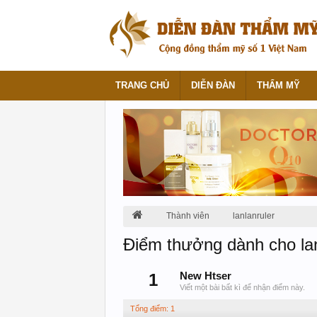
TRANG CHỦ
DIỄN ĐÀN
THẨM MỸ
Thành viên
lanlanruler
Điểm thưởng dành cho lan
1
New Htser
Viết một bài bất kì để nhận điểm này.
Tổng điểm: 1