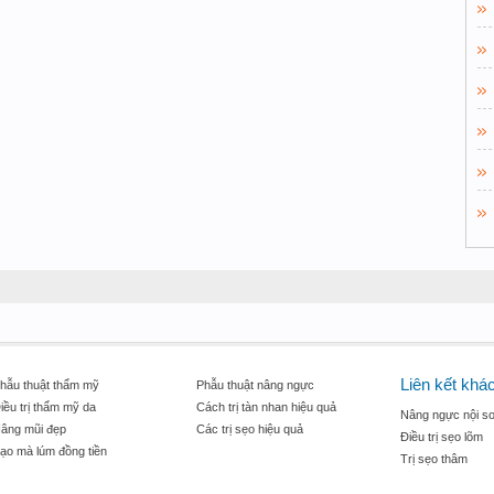
Liên kết khá
hẫu thuật thẩm mỹ
Phẫu thuật nâng ngực
iều trị thẩm mỹ da
Cách trị tàn nhan hiệu quả
Nâng ngực nội so
âng mũi đẹp
Các trị sẹo hiệu quả
Điều trị sẹo lõm
ạo mà lúm đồng tiền
Trị sẹo thâm