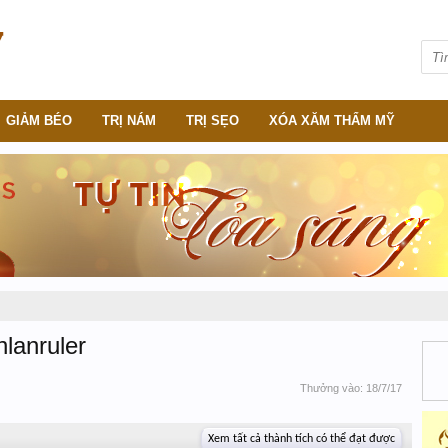
GIẢM BÉO
TRỊ NÁM
TRỊ SẸO
XÓA XĂM THẨM MỸ
lanruler
Thưởng vào:
18/7/17
Xem tất cả thành tích có thể đạt được