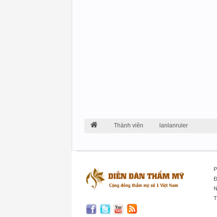
Thành viên
lanlanruler
P
Đ
N
T