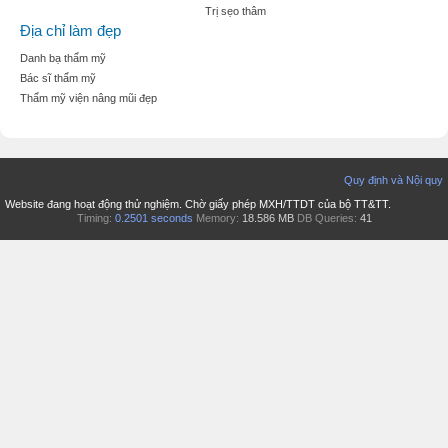
Trị sẹo thâm
Địa chỉ làm đẹp
Danh bạ thẩm mỹ
Bác sĩ thẩm mỹ
Thẩm mỹ viện nâng mũi đẹp
Quy định và Nội quy
Website đang hoạt động thử nghiệm. Chờ giấy phép MXH/TTDT của bộ TT&TT.
Timing:
0.2501 seconds
Memory:
18.586 MB
DB Queries:
41