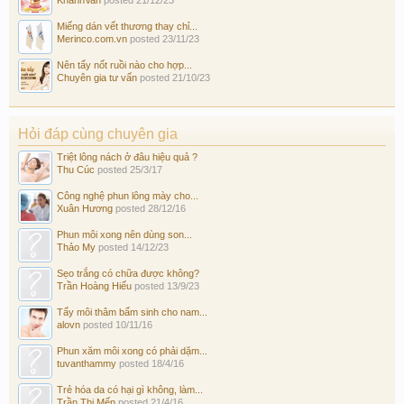
Miếng dán vết thương thay chỉ...
Merinco.com.vn
posted
23/11/23
Nên tẩy nốt ruồi nào cho hợp...
Chuyên gia tư vấn
posted
21/10/23
Hỏi đáp cùng chuyên gia
Triệt lông nách ở đâu hiệu quả ?
Thu Cúc
posted
25/3/17
Công nghệ phun lông mày cho...
Xuân Hương
posted
28/12/16
Phun môi xong nên dùng son...
Thảo My
posted
14/12/23
Sẹo trắng có chữa được không?
Trần Hoàng Hiếu
posted
13/9/23
Tẩy môi thâm bẩm sinh cho nam...
alovn
posted
10/11/16
Phun xăm môi xong có phải dặm...
tuvanthammy
posted
18/4/16
Trẻ hóa da có hại gì không, làm...
Trần Thị Mến
posted
21/4/16