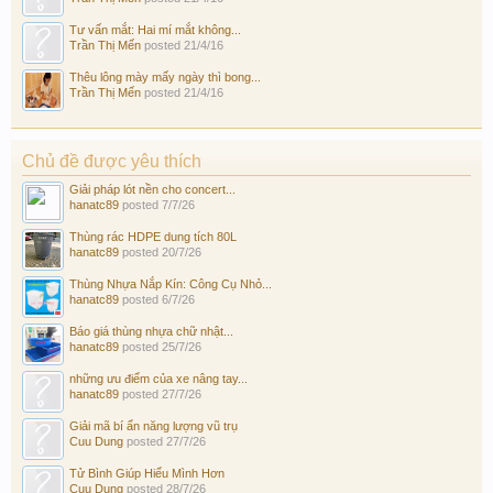
Tư vấn mắt: Hai mí mắt không...
Trần Thị Mến
posted
21/4/16
Thêu lông mày mấy ngày thì bong...
Trần Thị Mến
posted
21/4/16
Chủ đề được yêu thích
Giải pháp lót nền cho concert...
hanatc89
posted
7/7/26
Thùng rác HDPE dung tích 80L
hanatc89
posted
20/7/26
Thùng Nhựa Nắp Kín: Công Cụ Nhỏ...
hanatc89
posted
6/7/26
Báo giá thùng nhựa chữ nhật...
hanatc89
posted
25/7/26
những ưu điểm của xe nâng tay...
hanatc89
posted
27/7/26
Giải mã bí ẩn năng lượng vũ trụ
Cuu Dung
posted
27/7/26
Tử Bình Giúp Hiểu Mình Hơn
Cuu Dung
posted
28/7/26