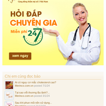
Chị em cùng đọc báo
Ai có nguy cơ mắc cholesterol cao?
Merinco.com.vn
posted
7/1/24
Tại sao vết thương lâu lành?...
Merinco.com.vn
posted
3/1/24
Sau khi phun môi nên sử dụng...
KhanhVan
posted
21/12/23