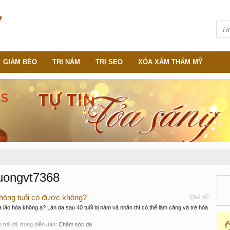
GIẢM BÉO
TRỊ NÁM
TRỊ SẸO
XÓA XĂM THẨM MỸ
uongvt7368
 không tuổi có được không?
Chủ đề
da lão hóa không ạ? Làn da sau 40 tuổi bị nám và nhăn thì có thể làm căng và trẻ hóa
ần trả lời, trong diễn đàn:
Chăm sóc da