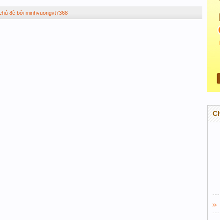
 chủ đề bởi minhvuongvt7368
C