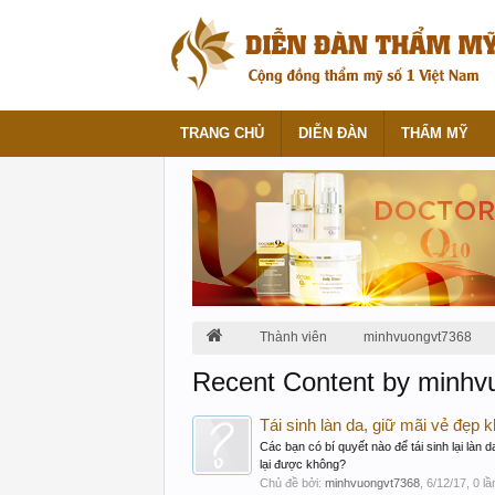
TRANG CHỦ
DIỄN ĐÀN
THẨM MỸ
Thành viên
minhvuongvt7368
Recent Content by minhv
Tái sinh làn da, giữ mãi vẻ đẹp
Các bạn có bí quyết nào để tái sinh lại làn 
lại được không?
Chủ đề bởi:
minhvuongvt7368
,
6/12/17
, 0 l