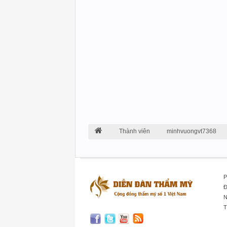
Thành viên
minhvuongvt7368
P
Đ
N
T