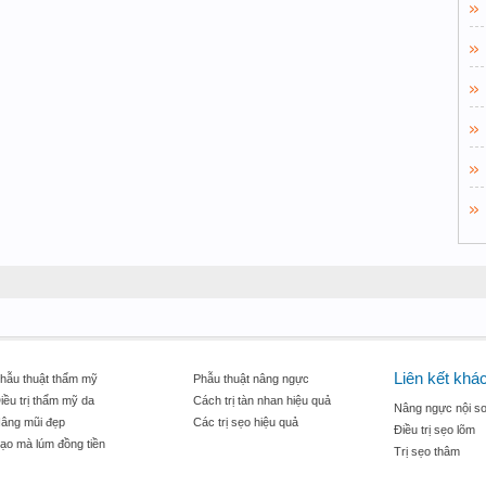
Liên kết khá
hẫu thuật thẩm mỹ
Phẫu thuật nâng ngực
iều trị thẩm mỹ da
Cách trị tàn nhan hiệu quả
Nâng ngực nội so
âng mũi đẹp
Các trị sẹo hiệu quả
Điều trị sẹo lõm
ạo mà lúm đồng tiền
Trị sẹo thâm