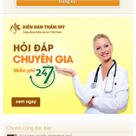
Đăng ký!
Chị em cùng đọc báo
Ai có nguy cơ mắc cholesterol cao?