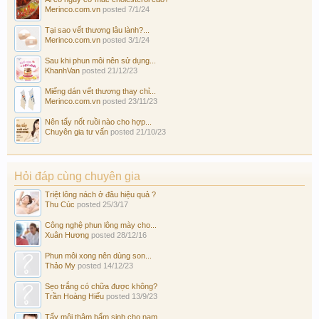
Merinco.com.vn
posted
7/1/24
Tại sao vết thương lâu lành?...
Merinco.com.vn
posted
3/1/24
Sau khi phun môi nên sử dụng...
KhanhVan
posted
21/12/23
Miếng dán vết thương thay chỉ...
Merinco.com.vn
posted
23/11/23
Nên tẩy nốt ruồi nào cho hợp...
Chuyên gia tư vấn
posted
21/10/23
Hỏi đáp cùng chuyên gia
Triệt lông nách ở đâu hiệu quả ?
Thu Cúc
posted
25/3/17
Công nghệ phun lông mày cho...
Xuân Hương
posted
28/12/16
Phun môi xong nên dùng son...
Thảo My
posted
14/12/23
Sẹo trắng có chữa được không?
Trần Hoàng Hiếu
posted
13/9/23
Tẩy môi thâm bẩm sinh cho nam...