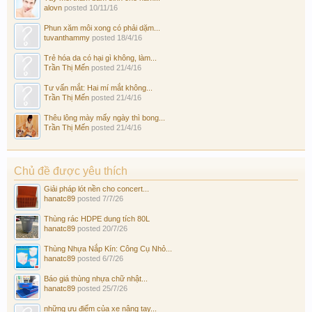
alovn
posted
10/11/16
Phun xăm môi xong có phải dặm...
tuvanthammy
posted
18/4/16
Trẻ hóa da có hại gì không, làm...
Trần Thị Mến
posted
21/4/16
Tư vấn mắt: Hai mí mắt không...
Trần Thị Mến
posted
21/4/16
Thêu lông mày mấy ngày thì bong...
Trần Thị Mến
posted
21/4/16
Chủ đề được yêu thích
Giải pháp lót nền cho concert...
hanatc89
posted
7/7/26
Thùng rác HDPE dung tích 80L
hanatc89
posted
20/7/26
Thùng Nhựa Nắp Kín: Công Cụ Nhỏ...
hanatc89
posted
6/7/26
Báo giá thùng nhựa chữ nhật...
hanatc89
posted
25/7/26
những ưu điểm của xe nâng tay...