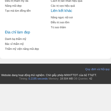
Điều trị thẩm mỹ da
Cách trị tàn nhan hiệu quả
Nâng mũi đẹp
Các trị sẹo hiệu quả
Liên kết khác
Tạo mà lúm đồng tiền
Nâng ngực nội soi
Điều trị sẹo lõm
Trị sẹo thâm
Địa chỉ làm đẹp
Danh bạ thẩm mỹ
Bác sĩ thẩm mỹ
Thẩm mỹ viện nâng mũi đẹp
Quy định và Nội quy
Website đang hoạt động thử nghiệm. Chờ giấy phép MXH/TTDT của bộ TT&TT.
Timing:
0.2195 seconds
Memory:
18.504 MB
DB Queries:
42