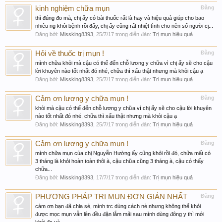
kinh nghiệm chữa mụn
Đăng
thì đúng đo mà, chị ấy có bài thuốc rất là hay và hiệu quả giúp cho bao
nhiêu ng khỏi bệnh rồi đấy, chị ấy cũng rất nhiệt tình cho nên số người cị...
Đăng bởi:
Missking8393
,
25/7/17
trong diễn đàn:
Trị mụn hiệu quả
Hỏi về thuốc trị mụn !
Đăng
mình chữa khỏi mà cậu có thể đến chỗ lương y chữa vì chị ấy sẽ cho cậu
lời khuyên nào tốt nhất đó nhé, chữa thì xấu thật nhưng mà khỏi cậu ạ
Đăng bởi:
Missking8393
,
25/7/17
trong diễn đàn:
Trị mụn hiệu quả
Cảm ơn lương y chữa mụn !
Đăng
khỏi mà cậu có thể đến chỗ lương y chữa vì chị ấy sẽ cho cậu lời khuyên
nào tốt nhất đó nhé, chữa thì xấu thật nhưng mà khỏi cậu ạ
Đăng bởi:
Missking8393
,
25/7/17
trong diễn đàn:
Trị mụn hiệu quả
Cảm ơn lương y chữa mụn !
Đăng
mình chữa mụn của chị Nguyễn Hường ấy cũng khỏi rồi đó, chữa mất có
3 tháng là khỏi hoàn toàn thôi à, cậu chữa cũng 3 tháng à, cậu có thấy
chữa...
Đăng bởi:
Missking8393
,
17/7/17
trong diễn đàn:
Trị mụn hiệu quả
PHƯƠNG PHÁP TRỊ MỤN ĐƠN GIẢN NHẤT
Đăng
cảm ơn bạn đã chia sẻ, mình trc dùng cách nè nhưng không thể khỏi
được mọc mụn vẫn lên đều đặn lắm mãi sau mình dùng đông y thì mới