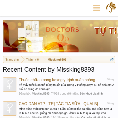
Trang chủ
Thành viên
Missking8393
Recent Content by Missking8393
Thuốc chữa xoang lương y trịnh xuân hoàng
Đăng
trẻ mấy tuổi là có thể dùng thuốc của lương y Hoàng được ạ? bé nhà em 2
tuổi có dùng đc chưa ạ?
Đăng bởi:
Missking8393
,
7/4/18
trong diễn đàn:
Sức khoẻ gia đình
CAO DÁN ATP - TRỊ TẮC TIA SỮA - QUAI BỊ
Đăng
Mình cũng mới sinh con được 3 tuần, cũng bị tắc tia sữa, mà đúng hơn là
tớ bị nứt các tia, giống như nứt cựa gà, đầu ti lại bị to quá và thụt vao...
Đăng bởi:
Missking8393
,
19/1/18
trong diễn đàn:
Các vấn đề về sinh nở