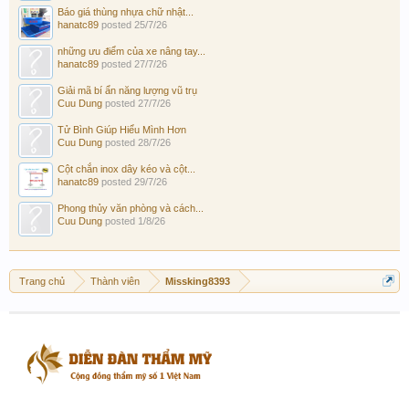
Báo giá thùng nhựa chữ nhật...
hanatc89
posted
25/7/26
những ưu điểm của xe nâng tay...
hanatc89
posted
27/7/26
Giải mã bí ẩn năng lượng vũ trụ
Cuu Dung
posted
27/7/26
Tử Bình Giúp Hiểu Mình Hơn
Cuu Dung
posted
28/7/26
Cột chắn inox dây kéo và cột...
hanatc89
posted
29/7/26
Phong thủy văn phòng và cách...
Cuu Dung
posted
1/8/26
Trang chủ
Thành viên
Missking8393