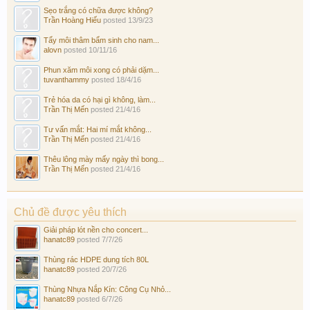
Sẹo trắng có chữa được không?
Trần Hoàng Hiếu
posted
13/9/23
Tẩy môi thâm bẩm sinh cho nam...
alovn
posted
10/11/16
Phun xăm môi xong có phải dặm...
tuvanthammy
posted
18/4/16
Trẻ hóa da có hại gì không, làm...
Trần Thị Mến
posted
21/4/16
Tư vấn mắt: Hai mí mắt không...
Trần Thị Mến
posted
21/4/16
Thêu lông mày mấy ngày thì bong...
Trần Thị Mến
posted
21/4/16
Chủ đề được yêu thích
Giải pháp lót nền cho concert...
hanatc89
posted
7/7/26
Thùng rác HDPE dung tích 80L
hanatc89
posted
20/7/26
Thùng Nhựa Nắp Kín: Công Cụ Nhỏ...
hanatc89
posted
6/7/26