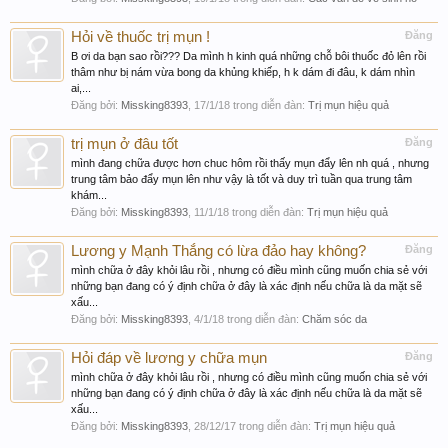
Hỏi về thuốc trị mụn !
Đăng
B ơi da bạn sao rồi??? Da mình h kinh quá những chỗ bôi thuốc đỏ lên rồi
thâm như bị nám vừa bong da khủng khiếp, h k dám đi đâu, k dám nhìn
ai,...
Đăng bởi:
Missking8393
,
17/1/18
trong diễn đàn:
Trị mụn hiệu quả
trị mụn ở đâu tốt
Đăng
mình đang chữa được hơn chuc hôm rồi thấy mụn đẩy lên nh quá , nhưng
trung tâm bảo đẩy mụn lên như vậy là tốt và duy trì tuần qua trung tâm
khám...
Đăng bởi:
Missking8393
,
11/1/18
trong diễn đàn:
Trị mụn hiệu quả
Lương y Mạnh Thắng có lừa đảo hay không?
Đăng
mình chữa ở đây khỏi lâu rồi , nhưng có điều mình cũng muốn chia sẻ với
những bạn đang có ý định chữa ở đây là xác định nếu chữa là da mặt sẽ
xấu...
Đăng bởi:
Missking8393
,
4/1/18
trong diễn đàn:
Chăm sóc da
Hỏi đáp về lương y chữa mụn
Đăng
mình chữa ở đây khỏi lâu rồi , nhưng có điều mình cũng muốn chia sẻ với
những bạn đang có ý định chữa ở đây là xác định nếu chữa là da mặt sẽ
xấu...
Đăng bởi:
Missking8393
,
28/12/17
trong diễn đàn:
Trị mụn hiệu quả