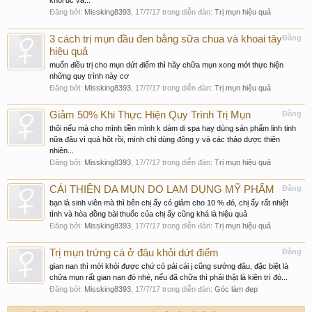
khỏi đc và...
Đăng bởi:
Missking8393
,
17/7/17
trong diễn đàn:
Trị mụn hiệu quả
3 cách trị mụn đầu đen bằng sữa chua và khoai tây
Đăng
hiệu quả
muốn điều trị cho mụn dứt điểm thì hãy chữa mụn xong mới thực hiện
những quy trình này cơ
Đăng bởi:
Missking8393
,
17/7/17
trong diễn đàn:
Trị mụn hiệu quả
Giảm 50% Khi Thực Hiện Quy Trình Trị Mụn
Đăng
thôi nếu mà cho mình tiền mình k dám di spa hay dùng sản phẩm linh tinh
nữa đâu vì quá hôt rồi, mình chỉ dùng đông y và các thảo dược thiên
nhiên...
Đăng bởi:
Missking8393
,
17/7/17
trong diễn đàn:
Trị mụn hiệu quả
CẢI THIỆN DA MỤN DO LẠM DỤNG MỸ PHẨM
Đăng
bạn là sinh viên mà thì bên chị ấy có giảm cho 10 % đó, chị ấy rất nhiệt
tình và hòa đồng bài thuốc của chị ấy cũng khá là hiệu quả
Đăng bởi:
Missking8393
,
17/7/17
trong diễn đàn:
Trị mụn hiệu quả
Trị mụn trứng cá ở đâu khỏi dứt điểm
Đăng
gian nan thì mới khỏi được chứ có pải cái j cũng sướng đâu, đặc biệt là
chữa mụn rất gian nan đó nhé, nếu đã chữa thì phải thật là kiên trì đó...
Đăng bởi:
Missking8393
,
17/7/17
trong diễn đàn:
Góc làm đẹp