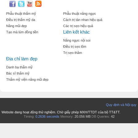
Phẫu thuật thẩm mỹ
Phẫu thuật nâng ngực
Điều trị thẩm mỹ da
Cách trị tàn nhan hiệu quả
Nâng mũi đẹp
Các trị sẹo hiệu quả
Liên kết khác
Tạo mà lúm đồng tiền
Nâng ngực nội soi
Điều trị sẹo lõm
Trị sẹo thâm
Địa chỉ làm đẹp
Danh bạ thẩm mỹ
Bác sĩ thẩm mỹ
Thẩm mỹ viện nâng mũi đẹp
Quy định và Nội quy
Website đang hoạt động thử nghiệm. Chờ giấy phép MXH/TTDT của bộ TT&TT.
Timing:
0.2636 seconds
Memory:
20.056 MB
DB Queries:
42