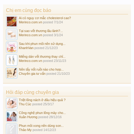
Chị em cùng đọc báo
Ai có nguy cơ mắc cholesterol cao?
Merinco.com.vn
posted
7/1/24
Tại sao vết thương lâu lành?...
Merinco.com.vn
posted
3/1/24
Sau khi phun môi nên sử dụng...
KhanhVan
posted
21/12/23
Miếng dán vết thương thay chỉ...
Merinco.com.vn
posted
23/11/23
Nên tẩy nốt ruồi nào cho hợp...
Chuyên gia tư vấn
posted
21/10/23
Hỏi đáp cùng chuyên gia
Triệt lông nách ở đâu hiệu quả ?
Thu Cúc
posted
25/3/17
Công nghệ phun lông mày cho...
Xuân Hương
posted
28/12/16
Phun môi xong nên dùng son...
Thảo My
posted
14/12/23