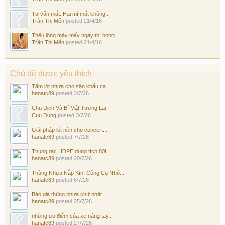
Tư vấn mắt: Hai mí mắt không...
Trần Thị Mến
posted
21/4/16
Thêu lông mày mấy ngày thì bong...
Trần Thị Mến
posted
21/4/16
Chủ đề được yêu thích
Tấm lót nhựa cho sân khấu ca...
hanatc89
posted
3/7/26
Chu Dịch Và Bí Mật Tương Lai
Cuu Dung
posted
3/7/26
Giải pháp lót nền cho concert...
hanatc89
posted
7/7/26
Thùng rác HDPE dung tích 80L
hanatc89
posted
20/7/26
Thùng Nhựa Nắp Kín: Công Cụ Nhỏ...
hanatc89
posted
6/7/26
Báo giá thùng nhựa chữ nhật...
hanatc89
posted
25/7/26
những ưu điểm của xe nâng tay...
hanatc89
posted
27/7/26