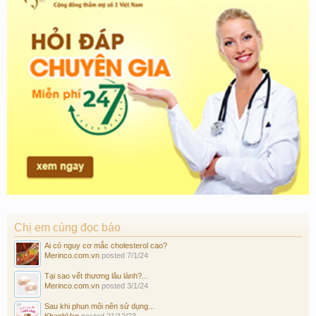
Chị em cùng đọc báo
Ai có nguy cơ mắc cholesterol cao?
Merinco.com.vn
posted
7/1/24
Tại sao vết thương lâu lành?...
Merinco.com.vn
posted
3/1/24
Sau khi phun môi nên sử dụng...
KhanhVan
posted
21/12/23