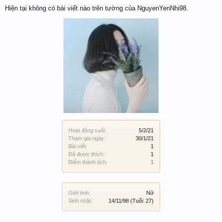
Hiện tại không có bài viết nào trên tường của NguyenYenNhi98.
Hoạt động cuối:
5/2/21
Tham gia ngày:
30/1/21
Bài viết:
1
Đã được thích:
1
Điểm thành tích:
1
Giới tính:
Nữ
Sinh nhật:
14/11/98
(Tuổi: 27)