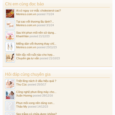
Chị em cùng đọc báo
Ai có nguy cơ mắc cholesterol cao?
Merinco.com.vn
posted
7/1/24
Tại sao vết thương lâu lành?...
Merinco.com.vn
posted
3/1/24
Sau khi phun môi nên sử dụng...
KhanhVan
posted
21/12/23
Miếng dán vết thương thay chỉ...
Merinco.com.vn
posted
23/11/23
Nên tẩy nốt ruồi nào cho hợp...
Chuyên gia tư vấn
posted
21/10/23
Hỏi đáp cùng chuyên gia
Triệt lông nách ở đâu hiệu quả ?
Thu Cúc
posted
25/3/17
Công nghệ phun lông mày cho...
Xuân Hương
posted
28/12/16
Phun môi xong nên dùng son...
Thảo My
posted
14/12/23
Sẹo trắng có chữa được không?