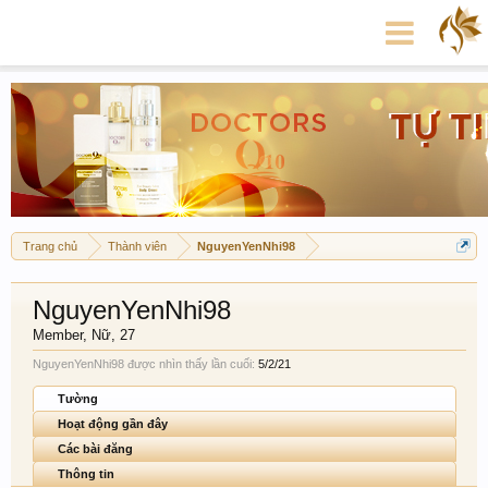
Trang chủ
Thành viên
NguyenYenNhi98
NguyenYenNhi98
Member
, Nữ, 27
NguyenYenNhi98 được nhìn thấy lần cuối:
5/2/21
Tường
Hoạt động gần đây
Các bài đăng
Thông tin