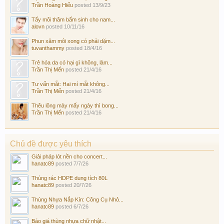
Trần Hoàng Hiếu
posted
13/9/23
Tẩy môi thâm bẩm sinh cho nam...
alovn
posted
10/11/16
Phun xăm môi xong có phải dặm...
tuvanthammy
posted
18/4/16
Trẻ hóa da có hại gì không, làm...
Trần Thị Mến
posted
21/4/16
Tư vấn mắt: Hai mí mắt không...
Trần Thị Mến
posted
21/4/16
Thêu lông mày mấy ngày thì bong...
Trần Thị Mến
posted
21/4/16
Chủ đề được yêu thích
Giải pháp lót nền cho concert...
hanatc89
posted
7/7/26
Thùng rác HDPE dung tích 80L
hanatc89
posted
20/7/26
Thùng Nhựa Nắp Kín: Công Cụ Nhỏ...
hanatc89
posted
6/7/26
Báo giá thùng nhựa chữ nhật...