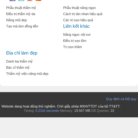
Phẫu thuật thẩm mỹ
Phẫu thuật nâng ngực
Điều trị thẩm mỹ da
Cách trị tàn nhan hiệu quả
Nâng mũi đẹp
Các trị sẹo hiệu quả
Liên kết khác
Tạo mà lúm đồng tiền
Nâng ngực nội soi
Điều trị sẹo lõm
Trị sẹo thâm
Địa chỉ làm đẹp
Danh bạ thẩm mỹ
Bác sĩ thẩm mỹ
Thẩm mỹ viện nâng mũi đẹp
Quy định và Nội quy
Website đang hoạt động thử nghiệm. Chờ giấy phép MXH/TTDT của bộ TT&TT.
Timing:
0.2116 seconds
Memory:
19.567 MB
DB Queries:
22