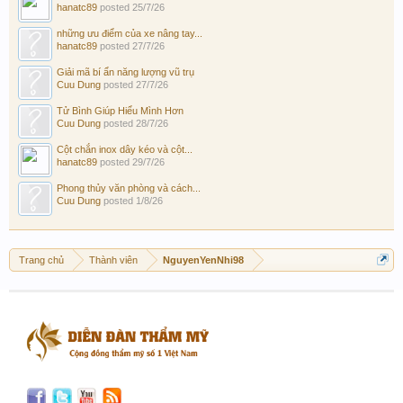
hanatc89
posted
25/7/26
những ưu điểm của xe nâng tay...
hanatc89
posted
27/7/26
Giải mã bí ẩn năng lượng vũ trụ
Cuu Dung
posted
27/7/26
Tử Bình Giúp Hiểu Mình Hơn
Cuu Dung
posted
28/7/26
Cột chắn inox dây kéo và cột...
hanatc89
posted
29/7/26
Phong thủy văn phòng và cách...
Cuu Dung
posted
1/8/26
Trang chủ
Thành viên
NguyenYenNhi98