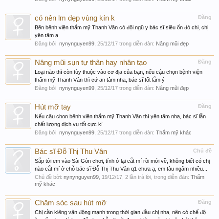
có nên lm đẹp vùng kín k
Đăng
Bên bệnh viện thẩm mỹ Thanh Vân có đội ngũ y bác sĩ siêu ổn đó chị, chị
yên tâm ạ
Đăng bởi:
nynynguyen99
,
25/12/17
trong diễn đàn:
Nâng mũi đẹp
Nâng mũi sụn tự thân hay nhân tạo
Đăng
Loại nào thì còn tùy thuộc vào cơ địa của bạn, nếu cậu chọn bệnh viện
thẩm mỹ Thanh Vân thì cứ an tâm nha, bác sĩ tốt lắm ý
Đăng bởi:
nynynguyen99
,
25/12/17
trong diễn đàn:
Nâng mũi đẹp
Hút mỡ tay
Đăng
Nếu cậu chọn bệnh viện thẩm mỹ Thanh Vân thì yên tâm nha, bác sĩ lẫn
chất lượng dịch vụ tốt cực kì
Đăng bởi:
nynynguyen99
,
25/12/17
trong diễn đàn:
Thẩm mỹ khác
Bác sĩ Đỗ Thị Thu Vân
Chủ đề
Sắp tới em vào Sài Gòn chơi, tính ở lại cắt mí rồi mới về, không biết có chị
nào cắt mí ở chỗ bác sĩ Đỗ Thị Thu Vân q1 chưa ạ, em tàu ngầm nhiều...
Chủ đề bởi:
nynynguyen99
,
19/12/17
, 2 lần trả lời, trong diễn đàn:
Thẩm
mỹ khác
Chăm sóc sau hút mỡ
Đăng
Chị cần kiêng vận động mạnh trong thời gian đầu chị nha, nên có chế độ