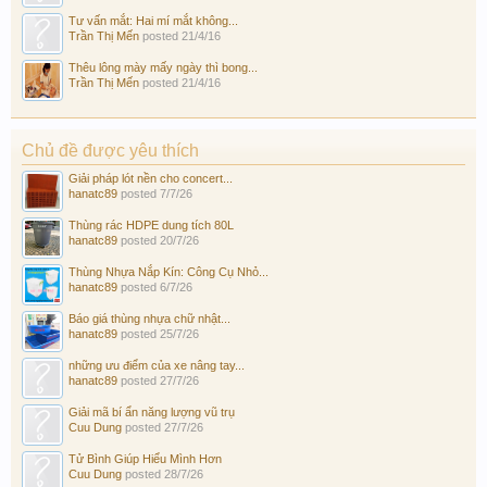
Tư vấn mắt: Hai mí mắt không...
Trần Thị Mến
posted
21/4/16
Thêu lông mày mấy ngày thì bong...
Trần Thị Mến
posted
21/4/16
Chủ đề được yêu thích
Giải pháp lót nền cho concert...
hanatc89
posted
7/7/26
Thùng rác HDPE dung tích 80L
hanatc89
posted
20/7/26
Thùng Nhựa Nắp Kín: Công Cụ Nhỏ...
hanatc89
posted
6/7/26
Báo giá thùng nhựa chữ nhật...
hanatc89
posted
25/7/26
những ưu điểm của xe nâng tay...
hanatc89
posted
27/7/26
Giải mã bí ẩn năng lượng vũ trụ
Cuu Dung
posted
27/7/26
Tử Bình Giúp Hiểu Mình Hơn
Cuu Dung
posted
28/7/26