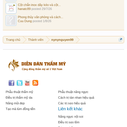
Cột chắn inox dây kéo và cột...
hanatc89
posted
29/7/26
Phong thủy văn phòng và cách...
Cuu Dung
posted
1/8/26
Trang chủ
Thành viên
nynynguyen99
Phẫu thuật thẩm mỹ
Phẫu thuật nâng ngực
Điều trị thẩm mỹ da
Cách trị tàn nhan hiệu quả
Nâng mũi đẹp
Các trị sẹo hiệu quả
Liên kết khác
Tạo mà lúm đồng tiền
Nâng ngực nội soi
Điều trị sẹo lõm