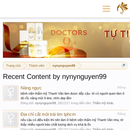
Trang chủ
Thành viên
nynynguyen99
Recent Content by nynynguyen99
Nâng ngực
Đăng
bệnh viện thẩm mỹ Thanh Vân làm được đấy cậu. tớ có người quen làm ở
đó rồi, nâng mũi S-line, nhìn đẹp lắm
Đăng bởi:
nynynguyen99
,
28/12/17
trong diễn đàn:
Thẩm mỹ khác
Địa chỉ cắt môi trái tim tphcm
Đăng
nếu cậu có điều kiện thì nên làm ở bệnh viện thẩm mỹ Thanh Vân nha, tớ
thấy nhiều người bảo chất lượng dịch vụ khá là ổn
Đăng bởi:
nynynguyen99
,
28/12/17
trong diễn đàn:
Thẩm mỹ khác