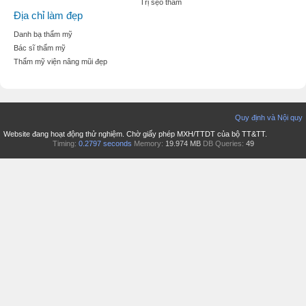
Trị sẹo thâm
Địa chỉ làm đẹp
Danh bạ thẩm mỹ
Bác sĩ thẩm mỹ
Thẩm mỹ viện nâng mũi đẹp
Quy định và Nội quy
Website đang hoạt động thử nghiệm. Chờ giấy phép MXH/TTDT của bộ TT&TT.
Timing:
0.2797 seconds
Memory:
19.974 MB
DB Queries:
49