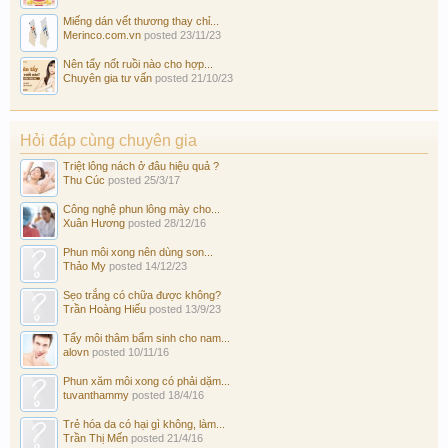
Miếng dán vết thương thay chỉ...
Merinco.com.vn
posted
23/11/23
Nên tẩy nốt ruồi nào cho hợp...
Chuyên gia tư vấn
posted
21/10/23
Hỏi đáp cùng chuyên gia
Triệt lông nách ở đâu hiệu quả ?
Thu Cúc
posted
25/3/17
Công nghệ phun lông mày cho...
Xuân Hương
posted
28/12/16
Phun môi xong nên dùng son...
Thảo My
posted
14/12/23
Sẹo trắng có chữa được không?
Trần Hoàng Hiếu
posted
13/9/23
Tẩy môi thâm bẩm sinh cho nam...
alovn
posted
10/11/16
Phun xăm môi xong có phải dặm...
tuvanthammy
posted
18/4/16
Trẻ hóa da có hại gì không, làm...
Trần Thị Mến
posted
21/4/16