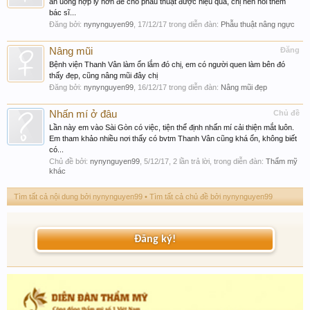
ăn uống hợp lý hơn để cho phẫu thuật được hiệu quả, chị nên hỏi thêm
bác sĩ...
Đăng bởi:
nynynguyen99
,
17/12/17
trong diễn đàn:
Phẫu thuật nâng ngực
Nâng mũi
Đăng
Bệnh viện Thanh Vân làm ổn lắm đó chị, em có người quen làm bên đó
thấy đẹp, cũng nâng mũi đây chị
Đăng bởi:
nynynguyen99
,
16/12/17
trong diễn đàn:
Nâng mũi đẹp
Nhấn mí ở đâu
Chủ đề
Lần này em vào Sài Gòn có việc, tiện thể định nhấn mí cải thiện mắt luôn.
Em tham khảo nhiều nơi thấy có bvtm Thanh Vân cũng khá ổn, không biết
có...
Chủ đề bởi:
nynynguyen99
,
5/12/17
, 2 lần trả lời, trong diễn đàn:
Thẩm mỹ
khác
Tìm tất cả nội dung bởi nynynguyen99
Tìm tất cả chủ đề bởi nynynguyen99
Đăng ký!