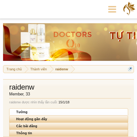
Trang chủ
Thành viên
raidenw
raidenw
Member
, 33
raidenw được nhìn thấy lần cuối:
15/1/18
Tường
Hoạt động gần đây
Các bài đăng
Thông tin