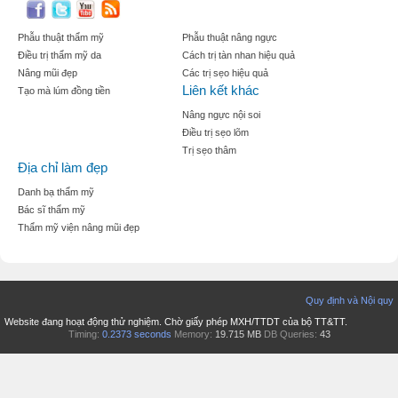
Phẫu thuật thẩm mỹ
Phẫu thuật nâng ngực
Điều trị thẩm mỹ da
Cách trị tàn nhan hiệu quả
Nâng mũi đẹp
Các trị sẹo hiệu quả
Liên kết khác
Tạo mà lúm đồng tiền
Nâng ngực nội soi
Điều trị sẹo lõm
Trị sẹo thâm
Địa chỉ làm đẹp
Danh bạ thẩm mỹ
Bác sĩ thẩm mỹ
Thẩm mỹ viện nâng mũi đẹp
Quy định và Nội quy
Website đang hoạt động thử nghiệm. Chờ giấy phép MXH/TTDT của bộ TT&TT.
Timing:
0.2373 seconds
Memory:
19.715 MB
DB Queries:
43