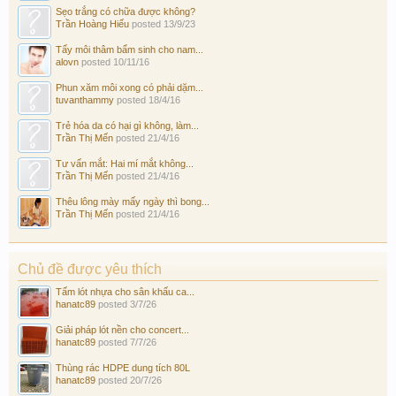
Sẹo trắng có chữa được không?
Trần Hoàng Hiếu
posted
13/9/23
Tẩy môi thâm bẩm sinh cho nam...
alovn
posted
10/11/16
Phun xăm môi xong có phải dặm...
tuvanthammy
posted
18/4/16
Trẻ hóa da có hại gì không, làm...
Trần Thị Mến
posted
21/4/16
Tư vấn mắt: Hai mí mắt không...
Trần Thị Mến
posted
21/4/16
Thêu lông mày mấy ngày thì bong...
Trần Thị Mến
posted
21/4/16
Chủ đề được yêu thích
Tấm lót nhựa cho sân khấu ca...
hanatc89
posted
3/7/26
Giải pháp lót nền cho concert...
hanatc89
posted
7/7/26
Thùng rác HDPE dung tích 80L
hanatc89
posted
20/7/26