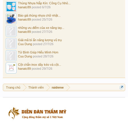
Thùng Nhựa Nắp Kín: Công Cụ Nhỏ...
hanatc89
posted
6/7/26
Báo giá thùng nhựa chữ nhật...
hanatc89
posted
25/7/26
những ưu điểm của xe nâng tay...
hanatc89
posted
27/7/26
Giải mã bí ẩn năng lượng vũ trụ
Cuu Dung
posted
27/7/26
Tử Bình Giúp Hiểu Mình Hơn
Cuu Dung
posted
28/7/26
Cột chắn inox dây kéo và cột...
hanatc89
posted
29/7/26
Trang chủ
Thành viên
raidenw