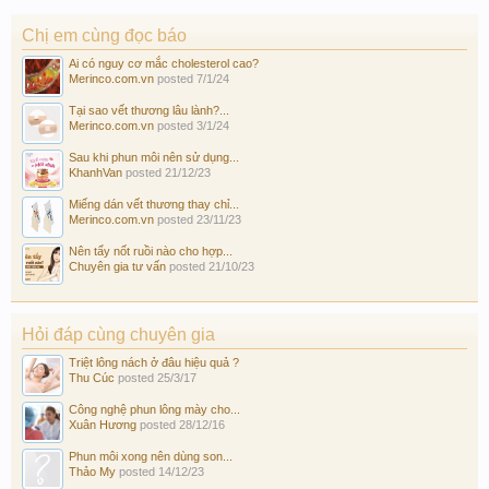
Chị em cùng đọc báo
Ai có nguy cơ mắc cholesterol cao?
Merinco.com.vn
posted
7/1/24
Tại sao vết thương lâu lành?...
Merinco.com.vn
posted
3/1/24
Sau khi phun môi nên sử dụng...
KhanhVan
posted
21/12/23
Miếng dán vết thương thay chỉ...
Merinco.com.vn
posted
23/11/23
Nên tẩy nốt ruồi nào cho hợp...
Chuyên gia tư vấn
posted
21/10/23
Hỏi đáp cùng chuyên gia
Triệt lông nách ở đâu hiệu quả ?
Thu Cúc
posted
25/3/17
Công nghệ phun lông mày cho...
Xuân Hương
posted
28/12/16
Phun môi xong nên dùng son...
Thảo My
posted
14/12/23