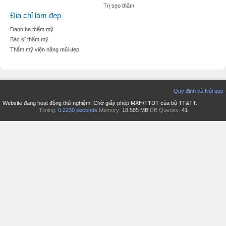
Trị sẹo thâm
Địa chỉ làm đẹp
Danh bạ thẩm mỹ
Bác sĩ thẩm mỹ
Thẩm mỹ viện nâng mũi đẹp
Quy định và Nội quy
Website đang hoạt động thử nghiệm. Chờ giấy phép MXH/TTDT của bộ TT&TT.
Timing:
0.2230 seconds
Memory:
18.585 MB
DB Queries:
41