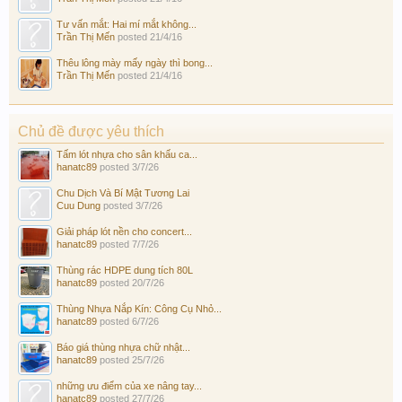
Tư vấn mắt: Hai mí mắt không...
Trần Thị Mến
posted
21/4/16
Thêu lông mày mấy ngày thì bong...
Trần Thị Mến
posted
21/4/16
Chủ đề được yêu thích
Tấm lót nhựa cho sân khấu ca...
hanatc89
posted
3/7/26
Chu Dịch Và Bí Mật Tương Lai
Cuu Dung
posted
3/7/26
Giải pháp lót nền cho concert...
hanatc89
posted
7/7/26
Thùng rác HDPE dung tích 80L
hanatc89
posted
20/7/26
Thùng Nhựa Nắp Kín: Công Cụ Nhỏ...
hanatc89
posted
6/7/26
Báo giá thùng nhựa chữ nhật...
hanatc89
posted
25/7/26
những ưu điểm của xe nâng tay...
hanatc89
posted
27/7/26