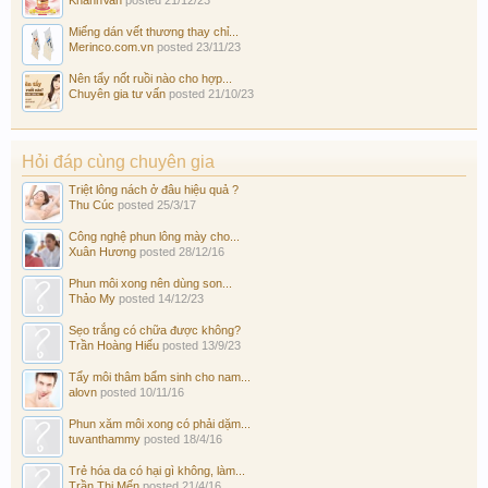
Miếng dán vết thương thay chỉ...
Merinco.com.vn
posted
23/11/23
Nên tẩy nốt ruồi nào cho hợp...
Chuyên gia tư vấn
posted
21/10/23
Hỏi đáp cùng chuyên gia
Triệt lông nách ở đâu hiệu quả ?
Thu Cúc
posted
25/3/17
Công nghệ phun lông mày cho...
Xuân Hương
posted
28/12/16
Phun môi xong nên dùng son...
Thảo My
posted
14/12/23
Sẹo trắng có chữa được không?
Trần Hoàng Hiếu
posted
13/9/23
Tẩy môi thâm bẩm sinh cho nam...
alovn
posted
10/11/16
Phun xăm môi xong có phải dặm...
tuvanthammy
posted
18/4/16
Trẻ hóa da có hại gì không, làm...
Trần Thị Mến
posted
21/4/16