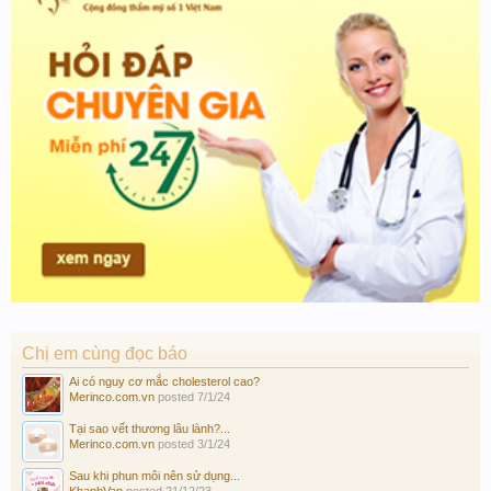
Chị em cùng đọc báo
Ai có nguy cơ mắc cholesterol cao?
Merinco.com.vn
posted
7/1/24
Tại sao vết thương lâu lành?...
Merinco.com.vn
posted
3/1/24
Sau khi phun môi nên sử dụng...
KhanhVan
posted
21/12/23