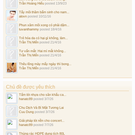
Trần Hoàng Hiếu
posted
13/9/23
Tẩy môi thâm bẩm sinh cho nam...
alovn
posted
10/11/16
Phun xăm môi xong có phải dặm...
tuvanthammy
posted
18/4/16
Trẻ hóa da có hại gì không, làm...
Trần Thị Mến
posted
21/4/16
Tư vấn mắt: Hai mí mắt không...
Trần Thị Mến
posted
21/4/16
Thêu lông mày mấy ngày thì bong...
Trần Thị Mến
posted
21/4/16
Chủ đề được yêu thích
Tấm lót nhựa cho sân khấu ca...
hanatc89
posted
3/7/26
Chu Dịch Và Bí Mật Tương Lai
Cuu Dung
posted
3/7/26
Giải pháp lót nền cho concert...
hanatc89
posted
7/7/26
Thùng rác HDPE dung tích 80L