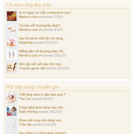
Chị em cùng đọc báo
Ai có nguy cơ mắc cholesterol cao?
Merinco.com.vn
posted
7/1/24
Tại sao vết thương lâu lành?...
Merinco.com.vn
posted
3/1/24
Sau khi phun môi nên sử dụng...
KhanhVan
posted
21/12/23
Miếng dán vết thương thay chỉ...
Merinco.com.vn
posted
23/11/23
Nên tẩy nốt ruồi nào cho hợp...
Chuyên gia tư vấn
posted
21/10/23
Hỏi đáp cùng chuyên gia
Triệt lông nách ở đâu hiệu quả ?
Thu Cúc
posted
25/3/17
Công nghệ phun lông mày cho...
Xuân Hương
posted
28/12/16
Phun môi xong nên dùng son...
Thảo My
posted
14/12/23
Sẹo trắng có chữa được không?