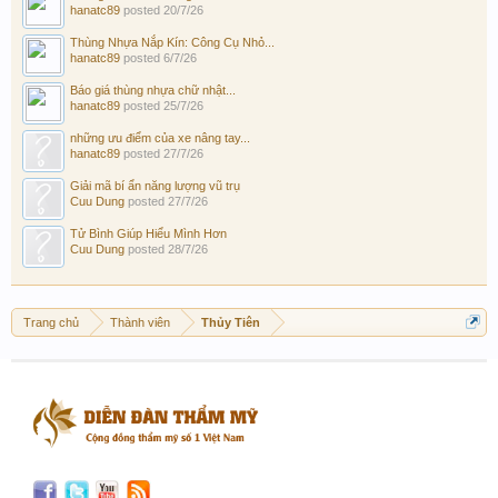
hanatc89
posted
20/7/26
Thùng Nhựa Nắp Kín: Công Cụ Nhỏ...
hanatc89
posted
6/7/26
Báo giá thùng nhựa chữ nhật...
hanatc89
posted
25/7/26
những ưu điểm của xe nâng tay...
hanatc89
posted
27/7/26
Giải mã bí ẩn năng lượng vũ trụ
Cuu Dung
posted
27/7/26
Tử Bình Giúp Hiểu Mình Hơn
Cuu Dung
posted
28/7/26
Trang chủ
Thành viên
Thủy Tiên