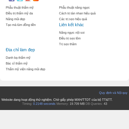
Phẫu thuật thẩm mỹ
Phẫu thuật nâng ngực
Điều trị thẩm mỹ da
Cách trị tàn nhan hiệu quả
Nâng mũi đẹp
Các trị sẹo hiệu quả
Liên kết khác
Tạo mà lúm đồng tiền
Nâng ngực nội soi
Điều trị sẹo lõm
Trị sẹo thâm
Địa chỉ làm đẹp
Danh bạ thẩm mỹ
Bác sĩ thẩm mỹ
Thẩm mỹ viện nâng mũi đẹp
Quy định và Nội quy
Website đang hoạt động thử nghiệm. Chờ giấy phép MXH/TTDT của bộ TT&TT.
Timing:
0.2148 seconds
Memory:
19.709 MB
DB Queries:
43