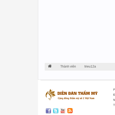
Thành viên
trieu12a
P
Đ
N
T