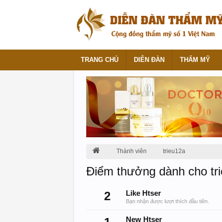
TRANG CHỦ
DIỄN ĐÀN
THẨM MỸ
Thành viên
trieu12a
Điểm thưởng dành cho tr
2
Like Htser
Bạn nhận được lượt thích đầu tiên.
New Htser