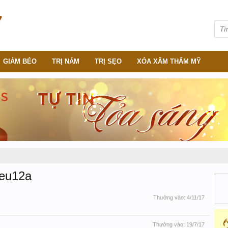
GIẢM BÉO
TRỊ NÁM
TRỊ SẸO
XÓA XĂM THẨM MỸ
ieu12a
Thưởng vào:
4/11/17
Thưởng vào:
19/7/17