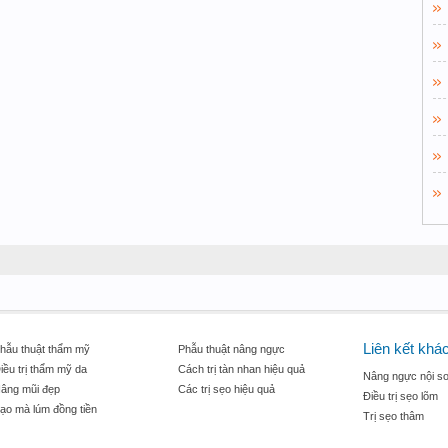
Liên kết khá
hẫu thuật thẩm mỹ
Phẫu thuật nâng ngực
iều trị thẩm mỹ da
Cách trị tàn nhan hiệu quả
Nâng ngực nội so
âng mũi đẹp
Các trị sẹo hiệu quả
Điều trị sẹo lõm
ạo mà lúm đồng tiền
Trị sẹo thâm