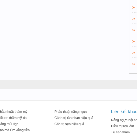
Liên kết khá
hẫu thuật thẩm mỹ
Phẫu thuật nâng ngực
iều trị thẩm mỹ da
Cách trị tàn nhan hiệu quả
Nâng ngực nội so
âng mũi đẹp
Các trị sẹo hiệu quả
Điều trị sẹo lõm
ạo mà lúm đồng tiền
Trị sẹo thâm