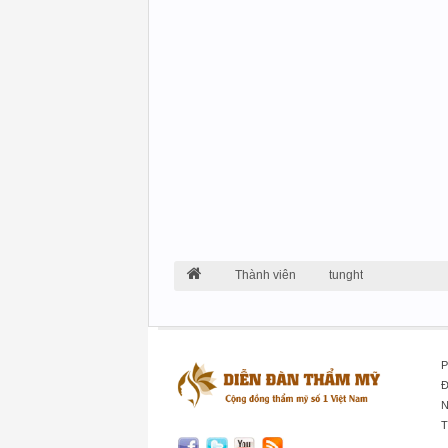
Thành viên
tunght
P
Đ
N
T