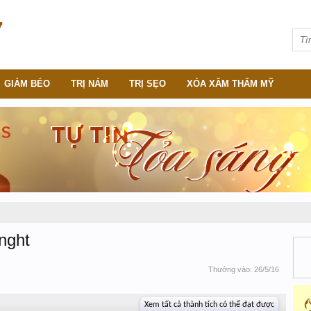
GIẢM BÉO
TRỊ NÁM
TRỊ SẸO
XÓA XĂM THẨM MỸ
nght
Thưởng vào:
26/5/16
Xem tất cả thành tích có thể đạt được