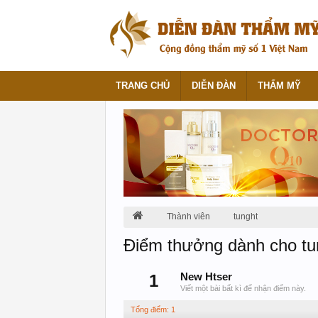
TRANG CHỦ
DIỄN ĐÀN
THẨM MỸ
Thành viên
tunght
Điểm thưởng dành cho tu
1
New Htser
Viết một bài bất kì để nhận điểm này.
Tổng điểm: 1