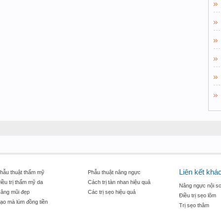
Liên kết khá
hẫu thuật thẩm mỹ
Phẫu thuật nâng ngực
iều trị thẩm mỹ da
Cách trị tàn nhan hiệu quả
Nâng ngực nội so
âng mũi đẹp
Các trị sẹo hiệu quả
Điều trị sẹo lõm
ạo mà lúm đồng tiền
Trị sẹo thâm