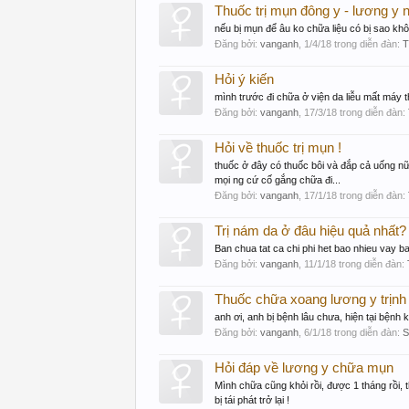
Thuốc trị mụn đông y - lương y
nếu bị mụn để âu ko chữa liệu có bị sao khô
Đăng bởi:
vanganh
,
1/4/18
trong diễn đàn:
T
Hỏi ý kiến
mình trước đi chữa ở viện da liễu mất máy 
Đăng bởi:
vanganh
,
17/3/18
trong diễn đàn:
Hỏi về thuốc trị mụn !
thuốc ở đây có thuốc bôi và đắp cả uống n
mọi ng cứ cố gắng chữa đi...
Đăng bởi:
vanganh
,
17/1/18
trong diễn đàn:
Trị nám da ở đâu hiệu quả nhất?
Ban chua tat ca chi phi het bao nhieu vay ba
Đăng bởi:
vanganh
,
11/1/18
trong diễn đàn:
Thuốc chữa xoang lương y trịnh
anh ơi, anh bị bệnh lâu chưa, hiện tại bệnh kh
Đăng bởi:
vanganh
,
6/1/18
trong diễn đàn:
S
Hỏi đáp về lương y chữa mụn
Mình chữa cũng khỏi rồi, được 1 tháng rồi,
bị tái phát trở lại !