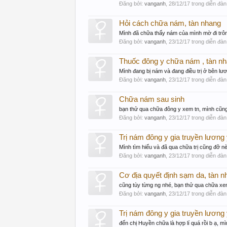
Đăng bởi:
vanganh
,
28/12/17
trong diễn đàn
Hỏi cách chữa nám, tàn nhang
Mình đã chữa thấy nám của mình mờ đi trôn
Đăng bởi:
vanganh
,
23/12/17
trong diễn đàn
Thuốc đông y chữa nám , tàn n
Mình đang bị nám và đang điều trị ở bên lươ
Đăng bởi:
vanganh
,
23/12/17
trong diễn đàn
Chữa nám sau sinh
bạn thử qua chữa đông y xem tn, mình cũng
Đăng bởi:
vanganh
,
23/12/17
trong diễn đàn
Trị nám đông y gia truyền lương
Mình tìm hiểu và đã qua chữa trị cũng đỡ nè
Đăng bởi:
vanganh
,
23/12/17
trong diễn đàn
Cơ địa quyết định sạm da, tàn 
cũng tùy từng ng nhé, bạn thử qua chữa xe
Đăng bởi:
vanganh
,
23/12/17
trong diễn đàn
Trị nám đông y gia truyền lương
đến chị Huyền chữa là hợp lí quá rồi b ạ, 