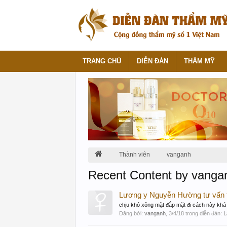
TRANG CHỦ
DIỄN ĐÀN
THẨM MỸ
Thành viên
vanganh
Recent Content by vanga
Lương y Nguyễn Hường tư vấn t
chịu khó xông mặt đắp mặt đi cách này khá 
Đăng bởi:
vanganh
,
3/4/18
trong diễn đàn:
L