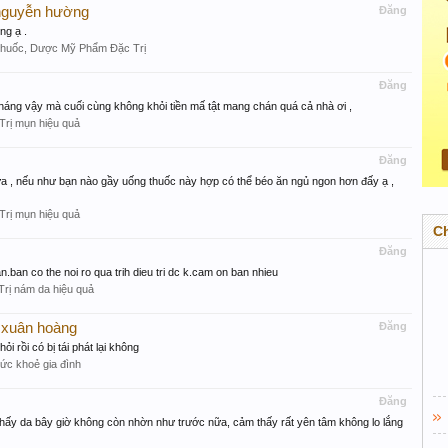
 nguyễn hường
Đăng
ng ạ .
huốc, Dược Mỹ Phẩm Đặc Trị
Đăng
tháng vậy mà cuối cùng không khỏi tiền mấ tật mang chán quá cả nhà ơi ,
Trị mụn hiệu quả
Đăng
ữa , nếu như bạn nào gầy uống thuốc này hợp có thể béo ăn ngủ ngon hơn đấy ạ ,
Trị mụn hiệu quả
C
Đăng
n.ban co the noi ro qua trih dieu tri dc k.cam on ban nhieu
Trị nám da hiệu quả
 xuân hoàng
Đăng
ỏi rồi có bị tái phát lại không
ức khoẻ gia đình
Đăng
 thấy da bây giờ không còn nhờn như trước nữa, cảm thấy rất yên tâm không lo lắng