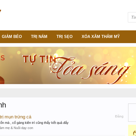
GIẢM BÉO
TRỊ NÁM
TRỊ SẸO
XÓA XĂM THẨM MỸ
nh
rị mụn trứng cá
Đăng
ổn mà , cố gáng kiên trì cũng thấy kết quả đấy
àm mẹ & Nuôi dạy con