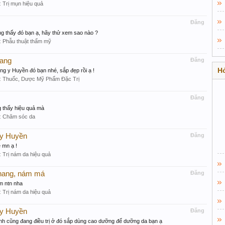
:
Trị mụn hiệu quả
Đăng
g thấy đó bạn ạ, hãy thử xem sao nào ?
:
Phẫu thuật thẩm mỹ
hang
Đăng
Hỏ
ng y Huyền đó bạn nhé, sắp đẹp rồi ạ !
:
Thuốc, Dược Mỹ Phẩm Đặc Trị
Đăng
 thấy hiệu quả mà
:
Chăm sóc da
 y Huyền
Đăng
 mn ạ !
:
Trị nám da hiệu quả
nhang, nám má
Đăng
m ntn nha
:
Trị nám da hiệu quả
 y Huyền
Đăng
mình cũng đang điều trị ở đó sắp dùng cao dưỡng để dưỡng da bạn ạ