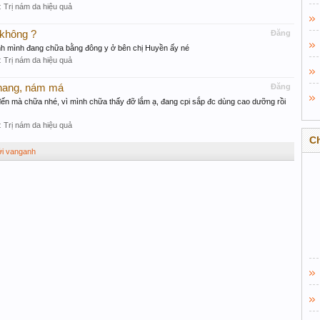
:
Trị nám da hiệu quả
 không ?
Đăng
nh mình đang chữa bằng đông y ở bên chị Huyền ấy né
:
Trị nám da hiệu quả
nhang, nám má
Đăng
 đến mà chữa nhé, vì mình chữa thấy đỡ lắm ạ, đang cpi sắp đc dùng cao dưỡng rồi
:
Trị nám da hiệu quả
C
ởi vanganh