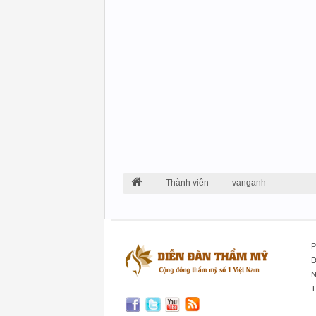
Thành viên
vanganh
P
Đ
N
T