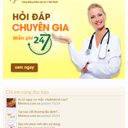
Chị em cùng đọc báo
Ai có nguy cơ mắc cholesterol cao?
Merinco.com.vn
posted
7/1/24
Tại sao vết thương lâu lành?...
Merinco.com.vn
posted
3/1/24
Sau khi phun môi nên sử dụng...
KhanhVan
posted
21/12/23