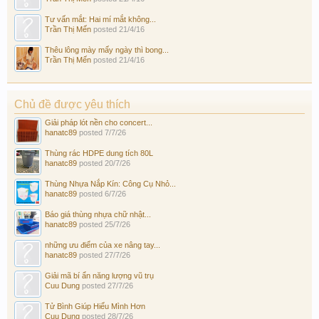
Tư vấn mắt: Hai mí mắt không...
Trần Thị Mến
posted
21/4/16
Thêu lông mày mấy ngày thì bong...
Trần Thị Mến
posted
21/4/16
Chủ đề được yêu thích
Giải pháp lót nền cho concert...
hanatc89
posted
7/7/26
Thùng rác HDPE dung tích 80L
hanatc89
posted
20/7/26
Thùng Nhựa Nắp Kín: Công Cụ Nhỏ...
hanatc89
posted
6/7/26
Báo giá thùng nhựa chữ nhật...
hanatc89
posted
25/7/26
những ưu điểm của xe nâng tay...
hanatc89
posted
27/7/26
Giải mã bí ẩn năng lượng vũ trụ
Cuu Dung
posted
27/7/26
Tử Bình Giúp Hiểu Mình Hơn
Cuu Dung
posted
28/7/26