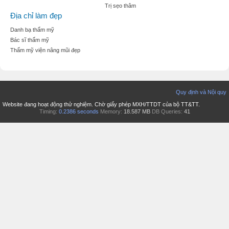
Trị sẹo thâm
Địa chỉ làm đẹp
Danh bạ thẩm mỹ
Bác sĩ thẩm mỹ
Thẩm mỹ viện nâng mũi đẹp
Quy định và Nội quy
Website đang hoạt động thử nghiệm. Chờ giấy phép MXH/TTDT của bộ TT&TT.
Timing:
0.2386 seconds
Memory:
18.587 MB
DB Queries:
41