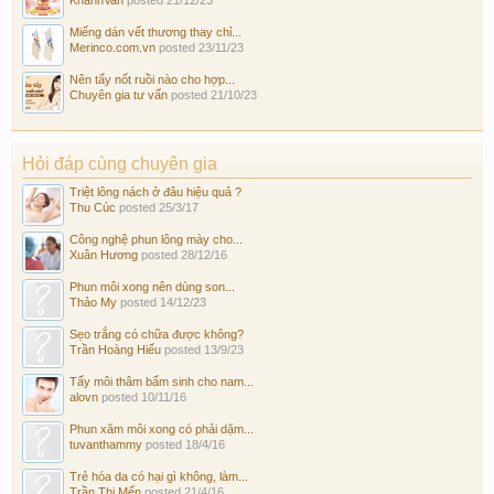
Miếng dán vết thương thay chỉ...
Merinco.com.vn
posted
23/11/23
Nên tẩy nốt ruồi nào cho hợp...
Chuyên gia tư vấn
posted
21/10/23
Hỏi đáp cùng chuyên gia
Triệt lông nách ở đâu hiệu quả ?
Thu Cúc
posted
25/3/17
Công nghệ phun lông mày cho...
Xuân Hương
posted
28/12/16
Phun môi xong nên dùng son...
Thảo My
posted
14/12/23
Sẹo trắng có chữa được không?
Trần Hoàng Hiếu
posted
13/9/23
Tẩy môi thâm bẩm sinh cho nam...
alovn
posted
10/11/16
Phun xăm môi xong có phải dặm...
tuvanthammy
posted
18/4/16
Trẻ hóa da có hại gì không, làm...
Trần Thị Mến
posted
21/4/16