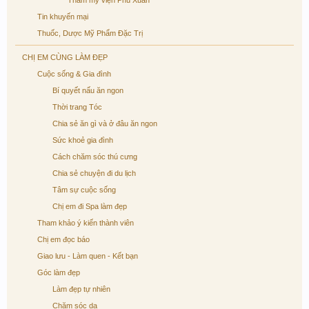
Thẩm mỹ viện Phú Xuân
Tin khuyến mại
Thuốc, Dược Mỹ Phẩm Đặc Trị
CHỊ EM CÙNG LÀM ĐẸP
Cuộc sống & Gia đình
Bí quyết nấu ăn ngon
Thời trang Tóc
Chia sẻ ăn gì và ở đâu ăn ngon
Sức khoẻ gia đình
Cách chăm sóc thú cưng
Chia sẻ chuyện đi du lịch
Tâm sự cuộc sống
Chị em đi Spa làm đẹp
Tham khảo ý kiến thành viên
Chị em đọc báo
Giao lưu - Làm quen - Kết bạn
Góc làm đẹp
Làm đẹp tự nhiên
Chăm sóc da