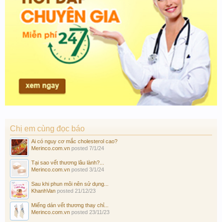
Chị em cùng đọc báo
Ai có nguy cơ mắc cholesterol cao?
Merinco.com.vn
posted
7/1/24
Tại sao vết thương lâu lành?...
Merinco.com.vn
posted
3/1/24
Sau khi phun môi nên sử dụng...
KhanhVan
posted
21/12/23
Miếng dán vết thương thay chỉ...
Merinco.com.vn
posted
23/11/23