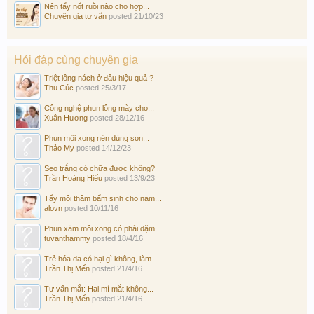
Nên tẩy nốt ruồi nào cho hợp...
Chuyên gia tư vấn
posted
21/10/23
Hỏi đáp cùng chuyên gia
Triệt lông nách ở đâu hiệu quả ?
Thu Cúc
posted
25/3/17
Công nghệ phun lông mày cho...
Xuân Hương
posted
28/12/16
Phun môi xong nên dùng son...
Thảo My
posted
14/12/23
Sẹo trắng có chữa được không?
Trần Hoàng Hiếu
posted
13/9/23
Tẩy môi thâm bẩm sinh cho nam...
alovn
posted
10/11/16
Phun xăm môi xong có phải dặm...
tuvanthammy
posted
18/4/16
Trẻ hóa da có hại gì không, làm...
Trần Thị Mến
posted
21/4/16
Tư vấn mắt: Hai mí mắt không...
Trần Thị Mến
posted
21/4/16