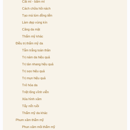
Cắt mí - bấm mí
Cách chữa hôi nách
Tạo má lúm đồng tiền
Làm đẹp vùng kín
Căng da mặt
Thẩm mỹ khác
Điều trị thẩm mỹ da
Tắm trắng toàn thân
Trị nám da hiệu quả
Trị tàn nhang hiệu quả
Trị sẹo hiệu quả
Trị mụn hiệu quả
Trẻ hóa da
Triệt lông vĩnh viễn
Xóa hình xăm
Tẩy nốt ruồi
Thẩm mỹ da khác
Phum xăm thẩm mỹ
Phun xăm môi thẩm mỹ