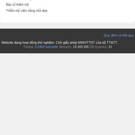
Bác sĩ thẩm mỹ
Thẩm mỹ viện nâng mũi đẹp
Quy định và Nội quy
Website đang hoạt động thử nghiệm. Chờ giấy phép MXH/TTDT của bộ TT&TT.
Timing:
0.2404 seconds
Memory:
19.465 MB
DB Queries:
41