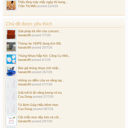
Thêu lông mày mấy ngày thì bong...
Trần Thị Mến
posted
21/4/16
Chủ đề được yêu thích
Giải pháp lót nền cho concert...
hanatc89
posted
7/7/26
Thùng rác HDPE dung tích 80L
hanatc89
posted
20/7/26
Thùng Nhựa Nắp Kín: Công Cụ Nhỏ...
hanatc89
posted
6/7/26
Báo giá thùng nhựa chữ nhật...
hanatc89
posted
25/7/26
những ưu điểm của xe nâng tay...
hanatc89
posted
27/7/26
Giải mã bí ẩn năng lượng vũ trụ
Cuu Dung
posted
27/7/26
Tử Bình Giúp Hiểu Mình Hơn
Cuu Dung
posted
28/7/26
Cột chắn inox dây kéo và cột...
hanatc89
posted
29/7/26