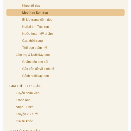
Khỏe để đẹp
Mẹo hay làm đẹp
Bí kíp trang điểm đẹp
Nail xinh - Tóc đẹp
Nước hoa - Mỹ phẩm
Guu thời trang
Thể dục thẩm mỹ
Làm mẹ & Nuôi dạy con
Chăm sóc con cái
Các vấn đề về sinh nở
Cách nuôi dạy con
GIẢI TRÍ - THƯ GIÃN
Tuyển nhân viên
Tranh ảnh
Nhạc - Phim
Truyện vui cười
Giải trí khác