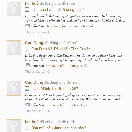
lan huê
đã đăng chủ đề mới.
Làm sao hạn chế lộ sóng mũi?
Lộ sóng là nỗi lo thường gặp ở người có da mũi mỏng. Tình trạng này
xảy ra khi đường viền vật liệu hoặc những bất thường nhỏ bên dưới da...
Diễn đàn:
Danh bạ thẩm mỹ viện uy tín nhất
Thứ ba lúc 14:21
Cuu Dung
đã đăng chủ đề mới.
Chu Dịch Và Dấu Hiệu Tình Duyên
Luận tình duyên bằng Chu Dịch giúp người xem nhận diện những dấu
hiệu đang diễn ra trong một mối quan hệ. Đôi khi, tình cảm không rõ...
Diễn đàn:
Khu sản phẩm - Dịch vụ khác
Thứ ba lúc 13:49
Cuu Dung
đã đăng chủ đề mới.
Luận Mệnh Tử Bình Là Gì?
Luận mệnh Tử Bình là phương pháp mệnh lý dựa trên năm, tháng, ngày
và giờ sinh để phân tích vận trình cuộc đời. Bốn yếu tố này tạo thành...
Diễn đàn:
Khu sản phẩm - Dịch vụ khác
Thứ hai lúc 15:16
lan huê
đã đăng chủ đề mới.
Đầu mũi nên dùng loại sụn nào?