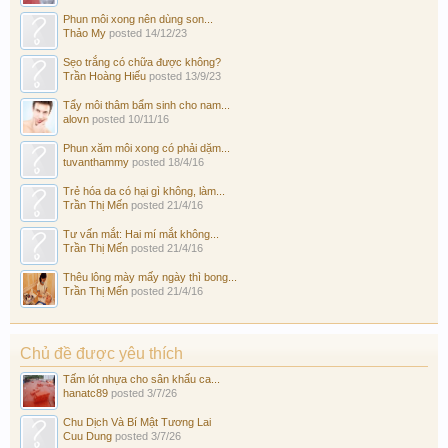
Phun môi xong nên dùng son...
Thảo My
posted
14/12/23
Sẹo trắng có chữa được không?
Trần Hoàng Hiếu
posted
13/9/23
Tẩy môi thâm bẩm sinh cho nam...
alovn
posted
10/11/16
Phun xăm môi xong có phải dặm...
tuvanthammy
posted
18/4/16
Trẻ hóa da có hại gì không, làm...
Trần Thị Mến
posted
21/4/16
Tư vấn mắt: Hai mí mắt không...
Trần Thị Mến
posted
21/4/16
Thêu lông mày mấy ngày thì bong...
Trần Thị Mến
posted
21/4/16
Chủ đề được yêu thích
Tấm lót nhựa cho sân khấu ca...
hanatc89
posted
3/7/26
Chu Dịch Và Bí Mật Tương Lai
Cuu Dung
posted
3/7/26