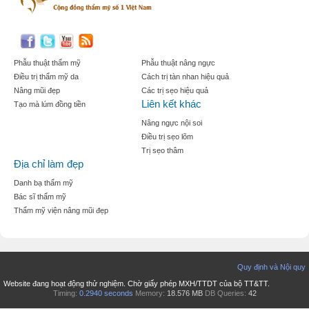
Phẫu thuật thẩm mỹ
Phẫu thuật nâng ngực
Điều trị thẩm mỹ da
Cách trị tàn nhan hiệu quả
Nâng mũi đẹp
Các trị sẹo hiệu quả
Liên kết khác
Tạo mà lúm đồng tiền
Nâng ngực nội soi
Điều trị sẹo lõm
Trị sẹo thâm
Địa chỉ làm đẹp
Danh bạ thẩm mỹ
Bác sĩ thẩm mỹ
Thẩm mỹ viện nâng mũi đẹp
Quy định và Nội quy
Website đang hoạt động thử nghiệm. Chờ giấy phép MXH/TTDT của bộ TT&TT.
Timing:
0.2940 seconds
Memory:
18.576 MB
DB Queries:
42