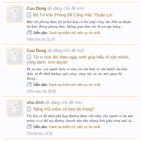
Cuu Dung
đã đăng chủ đề mới.
Bố Trí Văn Phòng Để Công Việc Thuận Lợi
Một văn phòng được bố trí hài hòa có thể giúp công việc diễn ra thuận
lợi hơn. Trong phong thủy, không gian làm việc là nơi tập trung...
Diễn đàn:
Danh bạ thẩm mỹ viện uy tín nhất
Hôm nay lúc 11:29
Cuu Dung
đã đăng chủ đề mới.
Tử vi trọn đời theo ngày sinh giúp hiểu rõ vận mệnh,
công danh, tình duyên
Từ xa xưa, con người luôn có nhu cầu tìm hiểu về vận mệnh của bản
thân, từ đó định hướng cuộc sống, công việc và các mối quan hệ.
Trong...
Diễn đàn:
Danh bạ thẩm mỹ viện uy tín nhất
Hôm qua, lúc 08:55
nha dinh
đã đăng chủ đề mới.
Nâng mũi mềm có hợp da mỏng?
Vật liệu có độ mềm phù hợp thường được cân nhắc cho người có da mũi
mỏng vì có thể tạo đường chuyển tiếp nhẹ nhàng hơn giữa sống mũi và...
Diễn đàn:
Danh bạ thẩm mỹ viện uy tín nhất
Thứ ba lúc 14:50