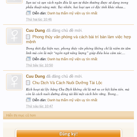
Sụn tai và sụn vách ngăn đều là sụn tự thân thường được sử dụng trong
phẫu thuật nâng mũi. Tuy nhiên, hai loại sụn có đặc tính khác nhau...
Diễn đàn:
Danh bạ thẩm mỹ viện uy tín nhất
Thứ hai lúc 10:46
Cuu Dung
đã đăng chủ đề mới.
Phong thủy văn phòng và cách bài trí bàn làm việc hợp
mệnh
Trong thời đại hiện nay, phong thủy văn phòng không chỉ là niềm tin tâm
linh mà còn là một “ngôn ngữ năng lượng” giúp điều hòa cảm xúc,...
Diễn đàn:
Danh bạ thẩm mỹ viện uy tín nhất
Thứ bảy lúc 10:50
Cuu Dung
đã đăng chủ đề mới.
Chu Dịch Và Cách Nuôi Dưỡng Tài Lộc
Kích hoạt tài lộc bằng Chu Dịch không chỉ là mở ra cơ hội kiếm tiền, mà
còn là cách nuôi dưỡng dòng tài khí một cách bền vững. Trong...
Diễn đàn:
Danh bạ thẩm mỹ viện uy tín nhất
Thứ sáu lúc 10:47
Hiển thị mục cũ hơn
Đăng ký!