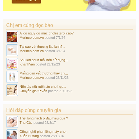
Chị em cùng đọc báo
Ai có nguy cơ mắc cholesterol cao?
Merinco.com.vn
posted
7/1/24
Tại sao vết thương lâu lành?...
Merinco.com.vn
posted
3/1/24
Sau khi phun môi nên sử dụng...
KhanhVan
posted
21/12/23
Miếng dán vết thương thay chỉ...
Merinco.com.vn
posted
23/11/23
Nên tẩy nốt ruồi nào cho hợp...
Chuyên gia tư vấn
posted
21/10/23
Hỏi đáp cùng chuyên gia
Triệt lông nách ở đâu hiệu quả ?
Thu Cúc
posted
25/3/17
Công nghệ phun lông mày cho...
Xuân Hương
posted
28/12/16