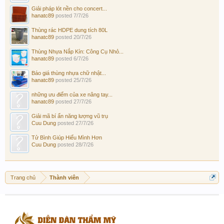
Giải pháp lót nền cho concert...
hanatc89
posted
7/7/26
Thùng rác HDPE dung tích 80L
hanatc89
posted
20/7/26
Thùng Nhựa Nắp Kín: Công Cụ Nhỏ...
hanatc89
posted
6/7/26
Báo giá thùng nhựa chữ nhật...
hanatc89
posted
25/7/26
những ưu điểm của xe nâng tay...
hanatc89
posted
27/7/26
Giải mã bí ẩn năng lượng vũ trụ
Cuu Dung
posted
27/7/26
Tử Bình Giúp Hiểu Mình Hơn
Cuu Dung
posted
28/7/26
Trang chủ
Thành viên