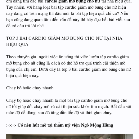
cardio giảm mỡ bụng cho nữ
em đang tìm các bài
tại nhà hiệu quả.
Tuy nhiên, với hàng loạt bài tập cardio giảm mỡ bụng cho nữ hiện
nay đang có trên mạng thì đâu mới là bài tập hiệu quả chỉ có? Nếu
bạn cũng đang quan tâm đến vấn đề này thì hãy đọc hết bài viết sau
để có câu trả lời nhé.
TOP 3 BÀI CARDIO GIẢM MỠ BỤNG CHO NỮ TẠI NHÀ
HIỆU QUẢ
Theo chuyên gia, ngoài việc ăn uống thì việc luyện tập cardio giảm
mỡ bụng cho nữ cũng là cách có thể hỗ trợ quá trình cải thiện mỡ
bụng của chị em. Dưới đây là top 3 bài cardio giảm mỡ bụng cho nữ
hiệu quả hiện nay.
Chạy bộ hoặc chạy nhanh
Chạy bộ hoặc chạy nhanh là một bài tập cardio giảm mỡ bụng cho
nữ tốt giúp đốt cháy mỡ và cải thiện sức khỏe tim mạch. Bắt đầu với
mức độ dễ dàng, sau đó tăng dần tốc độ và thời gian chạy.
Có nên hút mỡ tại thẩm mỹ viện Ngô Mộng Hùng
>>>>