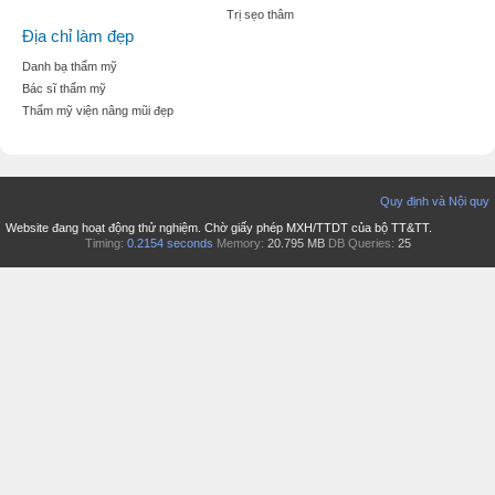
Trị sẹo thâm
Địa chỉ làm đẹp
Danh bạ thẩm mỹ
Bác sĩ thẩm mỹ
Thẩm mỹ viện nâng mũi đẹp
Quy định và Nội quy
Website đang hoạt động thử nghiệm. Chờ giấy phép MXH/TTDT của bộ TT&TT.
Timing:
0.2154 seconds
Memory:
20.795 MB
DB Queries:
25