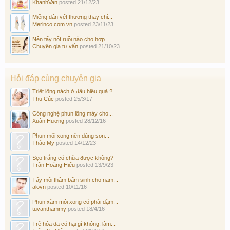
KhanhVan
posted
21/12/23
Miếng dán vết thương thay chỉ...
Merinco.com.vn
posted
23/11/23
Nên tẩy nốt ruồi nào cho hợp...
Chuyên gia tư vấn
posted
21/10/23
Hỏi đáp cùng chuyên gia
Triệt lông nách ở đâu hiệu quả ?
Thu Cúc
posted
25/3/17
Công nghệ phun lông mày cho...
Xuân Hương
posted
28/12/16
Phun môi xong nên dùng son...
Thảo My
posted
14/12/23
Sẹo trắng có chữa được không?
Trần Hoàng Hiếu
posted
13/9/23
Tẩy môi thâm bẩm sinh cho nam...
alovn
posted
10/11/16
Phun xăm môi xong có phải dặm...
tuvanthammy
posted
18/4/16
Trẻ hóa da có hại gì không, làm...