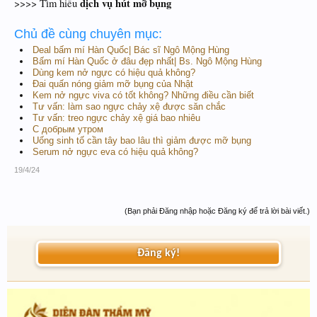
dịch vụ hút mỡ bụng
>>>> Tìm hiểu
Chủ đề cùng chuyên mục:
Deal bấm mí Hàn Quốc| Bác sĩ Ngô Mộng Hùng
Bấm mí Hàn Quốc ở đâu đẹp nhất| Bs. Ngô Mộng Hùng
Dùng kem nở ngực có hiệu quả không?
Đai quấn nóng giảm mỡ bụng của Nhật
Kem nở ngực viva có tốt không? Những điều cần biết
Tư vấn: làm sao ngực chảy xệ được săn chắc
Tư vấn: treo ngực chảy xệ giá bao nhiêu
С добрым утром
Uống sinh tố cần tây bao lâu thì giảm được mỡ bụng
Serum nở ngực eva có hiệu quả không?
19/4/24
(Bạn phải Đăng nhập hoặc Đăng ký để trả lời bài viết.)
Đăng ký!