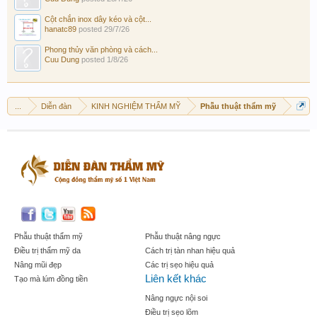
Cột chắn inox dây kéo và cột...
hanatc89
posted
29/7/26
Phong thủy văn phòng và cách...
Cuu Dung
posted
1/8/26
...
Diễn đàn
KINH NGHIỆM THẨM MỸ
Phẫu thuật thẩm mỹ
Phẫu thuật thẩm mỹ
Phẫu thuật nâng ngực
Điều trị thẩm mỹ da
Cách trị tàn nhan hiệu quả
Nâng mũi đẹp
Các trị sẹo hiệu quả
Liên kết khác
Tạo mà lúm đồng tiền
Nâng ngực nội soi
Điều trị sẹo lõm