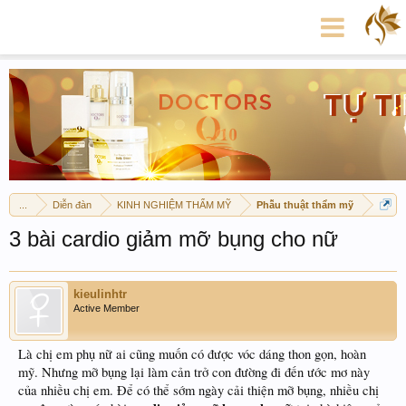
...
Diễn đàn
KINH NGHIỆM THẨM MỸ
Phẫu thuật thẩm mỹ
3 bài cardio giảm mỡ bụng cho nữ
kieulinhtr
Active Member
Là chị em phụ nữ ai cũng muốn có được vóc dáng thon gọn, hoàn
mỹ. Nhưng mỡ bụng lại làm cản trở con đường đi đến ước mơ này
của nhiều chị em. Để có thể sớm ngày cải thiện mỡ bụng, nhiều chị