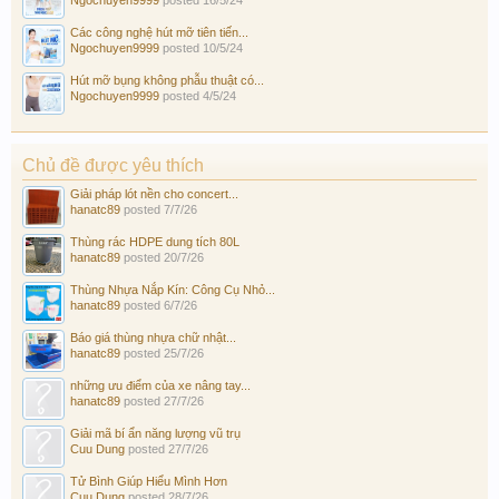
Các công nghệ hút mỡ tiên tiến...
Ngochuyen9999
posted
10/5/24
Hút mỡ bụng không phẫu thuật có...
Ngochuyen9999
posted
4/5/24
Chủ đề được yêu thích
Giải pháp lót nền cho concert...
hanatc89
posted
7/7/26
Thùng rác HDPE dung tích 80L
hanatc89
posted
20/7/26
Thùng Nhựa Nắp Kín: Công Cụ Nhỏ...
hanatc89
posted
6/7/26
Báo giá thùng nhựa chữ nhật...
hanatc89
posted
25/7/26
những ưu điểm của xe nâng tay...
hanatc89
posted
27/7/26
Giải mã bí ẩn năng lượng vũ trụ
Cuu Dung
posted
27/7/26
Tử Bình Giúp Hiểu Mình Hơn
Cuu Dung
posted
28/7/26