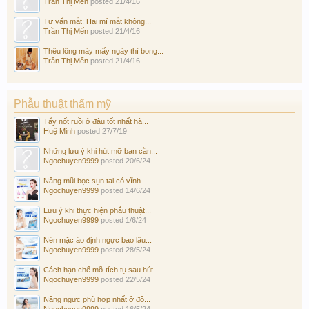
Trần Thị Mến
posted
21/4/16
Tư vấn mắt: Hai mí mắt không...
Trần Thị Mến
posted
21/4/16
Thêu lông mày mấy ngày thì bong...
Trần Thị Mến
posted
21/4/16
Phẫu thuật thẩm mỹ
Tẩy nốt ruồi ở đâu tốt nhất hà...
Huệ Minh
posted
27/7/19
Những lưu ý khi hút mỡ bạn cần...
Ngochuyen9999
posted
20/6/24
Nâng mũi bọc sụn tai có vĩnh...
Ngochuyen9999
posted
14/6/24
Lưu ý khi thực hiện phẫu thuật...
Ngochuyen9999
posted
1/6/24
Nên mặc áo định ngực bao lâu...
Ngochuyen9999
posted
28/5/24
Cách hạn chế mỡ tích tụ sau hút...
Ngochuyen9999
posted
22/5/24
Nâng ngực phù hợp nhất ở độ...
Ngochuyen9999
posted
16/5/24