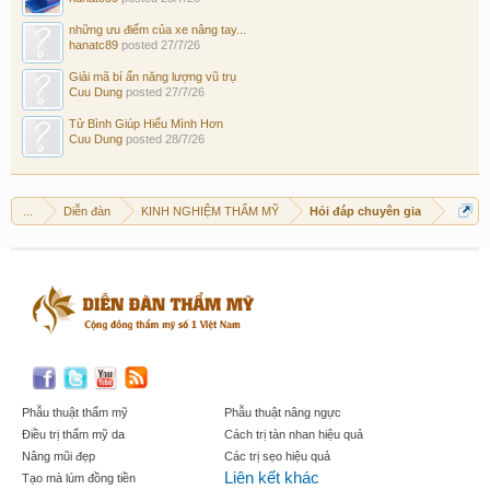
những ưu điểm của xe nâng tay...
hanatc89
posted
27/7/26
Giải mã bí ẩn năng lượng vũ trụ
Cuu Dung
posted
27/7/26
Tử Bình Giúp Hiểu Mình Hơn
Cuu Dung
posted
28/7/26
...
Diễn đàn
KINH NGHIỆM THẨM MỸ
Hỏi đáp chuyên gia
Phẫu thuật thẩm mỹ
Phẫu thuật nâng ngực
Điều trị thẩm mỹ da
Cách trị tàn nhan hiệu quả
Nâng mũi đẹp
Các trị sẹo hiệu quả
Liên kết khác
Tạo mà lúm đồng tiền