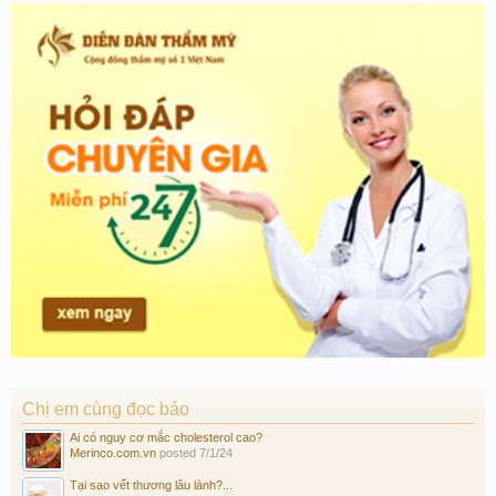
Chị em cùng đọc báo
Ai có nguy cơ mắc cholesterol cao?
Merinco.com.vn
posted
7/1/24
Tại sao vết thương lâu lành?...