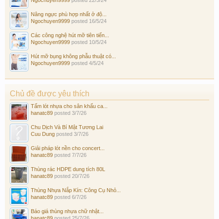
Nâng ngực phù hợp nhất ở độ...
Ngochuyen9999
posted
16/5/24
Các công nghệ hút mỡ tiên tiến...
Ngochuyen9999
posted
10/5/24
Hút mỡ bụng không phẫu thuật có...
Ngochuyen9999
posted
4/5/24
Chủ đề được yêu thích
Tấm lót nhựa cho sân khấu ca...
hanatc89
posted
3/7/26
Chu Dịch Và Bí Mật Tương Lai
Cuu Dung
posted
3/7/26
Giải pháp lót nền cho concert...
hanatc89
posted
7/7/26
Thùng rác HDPE dung tích 80L
hanatc89
posted
20/7/26
Thùng Nhựa Nắp Kín: Công Cụ Nhỏ...
hanatc89
posted
6/7/26
Báo giá thùng nhựa chữ nhật...
hanatc89
posted
25/7/26