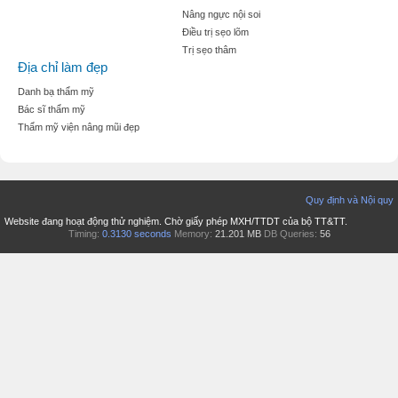
Nâng ngực nội soi
Điều trị sẹo lõm
Trị sẹo thâm
Địa chỉ làm đẹp
Danh bạ thẩm mỹ
Bác sĩ thẩm mỹ
Thẩm mỹ viện nâng mũi đẹp
Quy định và Nội quy
Website đang hoạt động thử nghiệm. Chờ giấy phép MXH/TTDT của bộ TT&TT.
Timing:
0.3130 seconds
Memory:
21.201 MB
DB Queries:
56