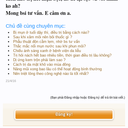
ko ah?
Mong bsi tư vấn. E cảm ơn a.
Chủ đề cùng chuyên mục:
Bị mụn ở tuổi dậy thì, điều trị bằng cách nào?
Sau khi xăm môi nên bôi thuốc gì ?
Phẫu thuật độn cằm lẹm, nhờ bs tư vấn
Thắc mắc nổi mụn nước sau khi phun môi?
Chiếu ánh sáng xanh ở bệnh viện da liễu
Trị hôi nách hết bao nhiêu tiền, thời gian điều trị lâu không?
Dị ứng kem trộn phải làm sao ?
Cách trị da mặt khô vào mùa đông
Nâng mũi xong bao lâu có thể hoạt động bình thường
Nên triệt lông theo công nghệ nào là tốt nhất?
21/4/16
(Bạn phải Đăng nhập hoặc Đăng ký để trả lời bài viết.)
Đăng ký!