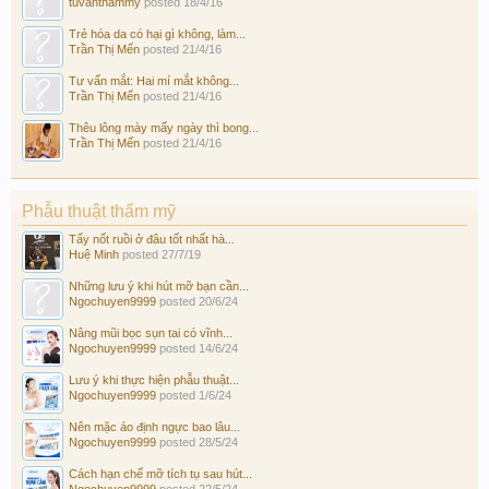
tuvanthammy
posted
18/4/16
Trẻ hóa da có hại gì không, làm...
Trần Thị Mến
posted
21/4/16
Tư vấn mắt: Hai mí mắt không...
Trần Thị Mến
posted
21/4/16
Thêu lông mày mấy ngày thì bong...
Trần Thị Mến
posted
21/4/16
Phẫu thuật thẩm mỹ
Tẩy nốt ruồi ở đâu tốt nhất hà...
Huệ Minh
posted
27/7/19
Những lưu ý khi hút mỡ bạn cần...
Ngochuyen9999
posted
20/6/24
Nâng mũi bọc sụn tai có vĩnh...
Ngochuyen9999
posted
14/6/24
Lưu ý khi thực hiện phẫu thuật...
Ngochuyen9999
posted
1/6/24
Nên mặc áo định ngực bao lâu...
Ngochuyen9999
posted
28/5/24
Cách hạn chế mỡ tích tụ sau hút...
Ngochuyen9999
posted
22/5/24