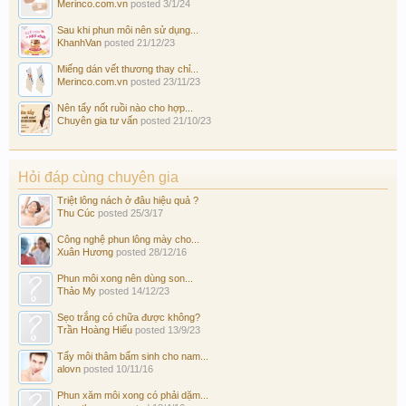
Merinco.com.vn
posted
3/1/24
Sau khi phun môi nên sử dụng...
KhanhVan
posted
21/12/23
Miếng dán vết thương thay chỉ...
Merinco.com.vn
posted
23/11/23
Nên tẩy nốt ruồi nào cho hợp...
Chuyên gia tư vấn
posted
21/10/23
Hỏi đáp cùng chuyên gia
Triệt lông nách ở đâu hiệu quả ?
Thu Cúc
posted
25/3/17
Công nghệ phun lông mày cho...
Xuân Hương
posted
28/12/16
Phun môi xong nên dùng son...
Thảo My
posted
14/12/23
Sẹo trắng có chữa được không?
Trần Hoàng Hiếu
posted
13/9/23
Tẩy môi thâm bẩm sinh cho nam...
alovn
posted
10/11/16
Phun xăm môi xong có phải dặm...