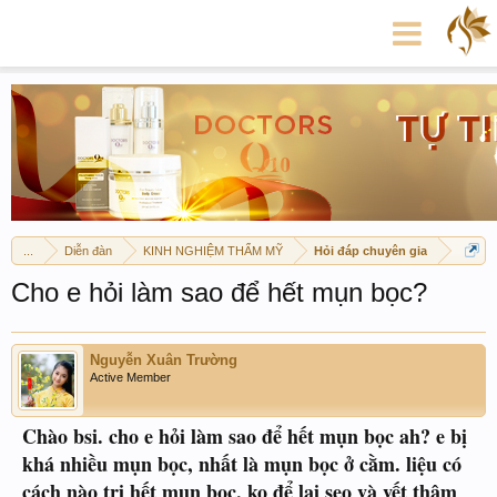
...
Diễn đàn
KINH NGHIỆM THẨM MỸ
Hỏi đáp chuyên gia
Cho e hỏi làm sao để hết mụn bọc?
Nguyễn Xuân Trường
Active Member
Chào bsi.
cho e hỏi làm sao để hết mụn bọc a
h? e bị
khá nhiều mụn bọc, nhất là mụn bọc ở cằm. liệu có
cách nào trị hết mụn bọc, ko để lại sẹo và vết thâm