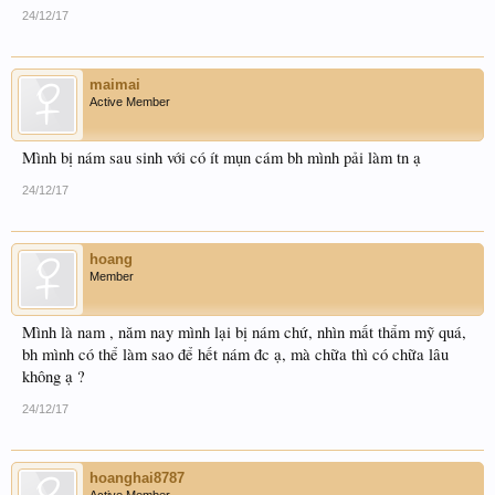
24/12/17
maimai
Active Member
Mình bị nám sau sinh với có ít mụn cám bh mình pải làm tn ạ
24/12/17
hoang
Member
Mình là nam , năm nay mình lại bị nám chứ, nhìn mất thẩm mỹ quá,
bh mình có thể làm sao để hết nám đc ạ, mà chữa thì có chữa lâu
không ạ ?
24/12/17
hoanghai8787