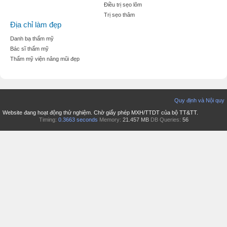
Điều trị sẹo lõm
Trị sẹo thâm
Địa chỉ làm đẹp
Danh bạ thẩm mỹ
Bác sĩ thẩm mỹ
Thẩm mỹ viện nâng mũi đẹp
Quy định và Nội quy
Website đang hoạt động thử nghiệm. Chờ giấy phép MXH/TTDT của bộ TT&TT.
Timing:
0.3663 seconds
Memory:
21.457 MB
DB Queries:
56