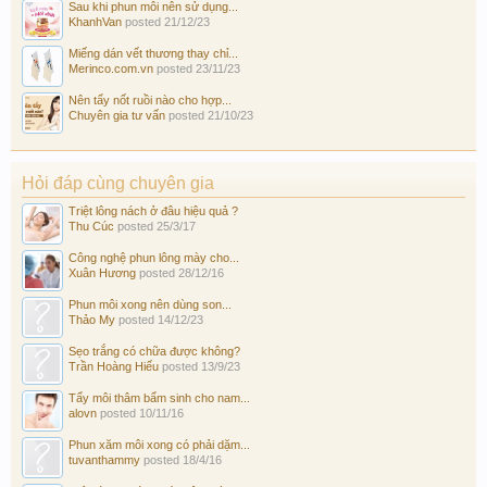
Sau khi phun môi nên sử dụng...
KhanhVan
posted
21/12/23
Miếng dán vết thương thay chỉ...
Merinco.com.vn
posted
23/11/23
Nên tẩy nốt ruồi nào cho hợp...
Chuyên gia tư vấn
posted
21/10/23
Hỏi đáp cùng chuyên gia
Triệt lông nách ở đâu hiệu quả ?
Thu Cúc
posted
25/3/17
Công nghệ phun lông mày cho...
Xuân Hương
posted
28/12/16
Phun môi xong nên dùng son...
Thảo My
posted
14/12/23
Sẹo trắng có chữa được không?
Trần Hoàng Hiếu
posted
13/9/23
Tẩy môi thâm bẩm sinh cho nam...
alovn
posted
10/11/16
Phun xăm môi xong có phải dặm...
tuvanthammy
posted
18/4/16