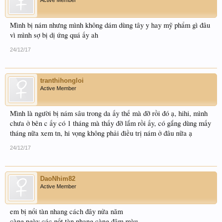
Active Member
Mình bị nám nhưng mình không dám dùng tây y hay mỹ phẩm gì đâu
vì mình sợ bị dị ứng quá ấy ah
24/12/17
tranthihongloi
Active Member
Mình là người bị nám sâu trong da ấy thế mà đỡ rồi đó ạ, hihi, mình
chưa ở bên c ấy có 1 tháng mà thấy đỡ lắm rồi ấy, có gắng dùng mấy
tháng nữa xem tn, hi vọng không phải điều trị nám ở đâu nữa ạ
24/12/17
DaoNhim82
Active Member
em bị nổi tàn nhang cách đây nửa năm
càng ngày các nốt tàn nhang càng đậm màu