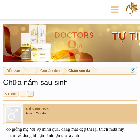
Diễn đàn
...
Góc làm đẹp
Chăm sóc da
Chữa nám sau sinh
< Trước
1
2
anhcaanhca
Active Member
đó giống mẹ với vợ mình quá, đang mặt đẹp thì lại thích mua mỹ
phẩm về đung bh lợn lành lợn què ấy ah