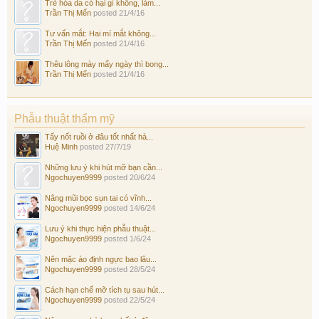
Trẻ hóa da có hại gì không, làm...
Trần Thị Mến
posted
21/4/16
Tư vấn mắt: Hai mí mắt không...
Trần Thị Mến
posted
21/4/16
Thêu lông mày mấy ngày thì bong...
Trần Thị Mến
posted
21/4/16
Phẫu thuật thẩm mỹ
Tẩy nốt ruồi ở đâu tốt nhất hà...
Huệ Minh
posted
27/7/19
Những lưu ý khi hút mỡ bạn cần...
Ngochuyen9999
posted
20/6/24
Nâng mũi bọc sụn tai có vĩnh...
Ngochuyen9999
posted
14/6/24
Lưu ý khi thực hiện phẫu thuật...
Ngochuyen9999
posted
1/6/24
Nên mặc áo định ngực bao lâu...
Ngochuyen9999
posted
28/5/24
Cách hạn chế mỡ tích tụ sau hút...
Ngochuyen9999
posted
22/5/24