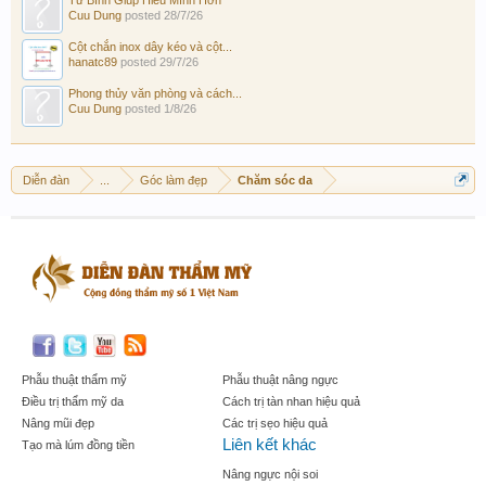
Cuu Dung
posted
28/7/26
Cột chắn inox dây kéo và cột...
hanatc89
posted
29/7/26
Phong thủy văn phòng và cách...
Cuu Dung
posted
1/8/26
Diễn đàn
...
Góc làm đẹp
Chăm sóc da
Phẫu thuật thẩm mỹ
Phẫu thuật nâng ngực
Điều trị thẩm mỹ da
Cách trị tàn nhan hiệu quả
Nâng mũi đẹp
Các trị sẹo hiệu quả
Liên kết khác
Tạo mà lúm đồng tiền
Nâng ngực nội soi