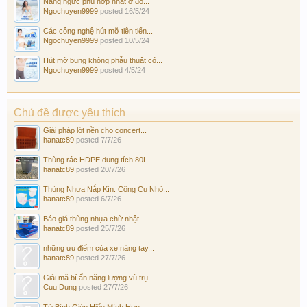
Nâng ngực phù hợp nhất ở độ...
Ngochuyen9999
posted
16/5/24
Các công nghệ hút mỡ tiên tiến...
Ngochuyen9999
posted
10/5/24
Hút mỡ bụng không phẫu thuật có...
Ngochuyen9999
posted
4/5/24
Chủ đề được yêu thích
Giải pháp lót nền cho concert...
hanatc89
posted
7/7/26
Thùng rác HDPE dung tích 80L
hanatc89
posted
20/7/26
Thùng Nhựa Nắp Kín: Công Cụ Nhỏ...
hanatc89
posted
6/7/26
Báo giá thùng nhựa chữ nhật...
hanatc89
posted
25/7/26
những ưu điểm của xe nâng tay...
hanatc89
posted
27/7/26
Giải mã bí ẩn năng lượng vũ trụ
Cuu Dung
posted
27/7/26
Tử Bình Giúp Hiểu Mình Hơn